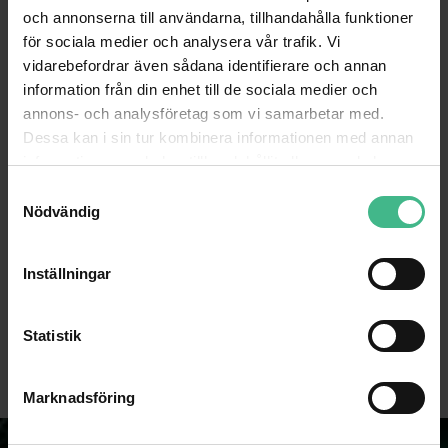
och annonserna till användarna, tillhandahålla funktioner
för sociala medier och analysera vår trafik. Vi
vidarebefordrar även sådana identifierare och annan
information från din enhet till de sociala medier och
annons- och analysföretag som vi samarbetar med.
Dessa kan i sin tur kombinera informationen med annan
information som du har tillhandahållit eller som de har
samlat in när du har använt deras tjänster.
S
Nödvändig
a
m
t
DIMAVERY DT-70 DRUM THRONE
IEC LOCK IEC EXTENSION LOCKING 3X1.0 1
Inställningar
y
DiMavery DT-70 trummstol
295 kr
c
823 kr
k
Statistik
GÅ TILL PRODUKT
e
GÅ TILL PRODUKT
s
Marknadsföring
v
a