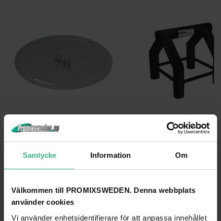
ALUTRUSS STEEL BASE PLATE ROUND TYPE A
ALUTRUSS QUADLOCK S6082 TOP PART
Alutruss Stål basplatta rund typ A
3 640 kr
13 761 kr
Samtycke
Information
Om
GÅ TILL PRODUKT
GÅ TILL PRODUKT
Välkommen till PROMIXSWEDEN. Denna webbplats
ANDRA KUNDER KÖPTE OCKSÅ
använder cookies
Vi använder enhetsidentifierare för att anpassa innehållet