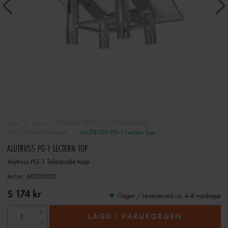
Hem
Tross
ÖVRIGA TROSS / UPPÄNGNING
Truss Tillbehör General
ALUTRUSS PG-1 Lectern Top
ALUTRUSS PG-1 LECTERN TOP
Alutruss PG-1 Talarpodie topp
Art nr:
60320132
5 174 kr
I lager / Leveranstid ca. 4-8 vardagar
LÄGG I VARUKORGEN