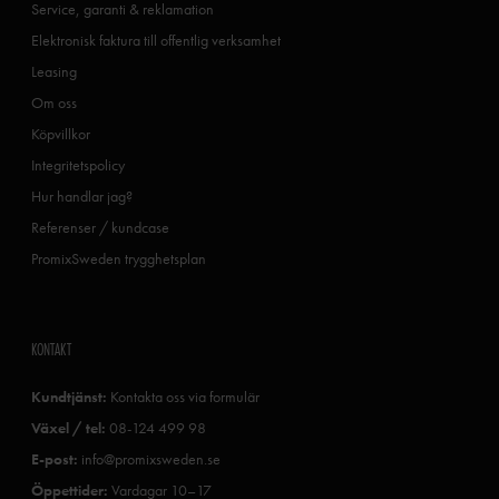
Service, garanti & reklamation
Elektronisk faktura till offentlig verksamhet
Leasing
Om oss
Köpvillkor
Integritetspolicy
Hur handlar jag?
Referenser / kundcase
PromixSweden trygghetsplan
KONTAKT
Kundtjänst:
Kontakta oss via formulär
Växel / tel:
08-124 499 98
E-post:
info@promixsweden.se
Öppettider:
Vardagar 10–17