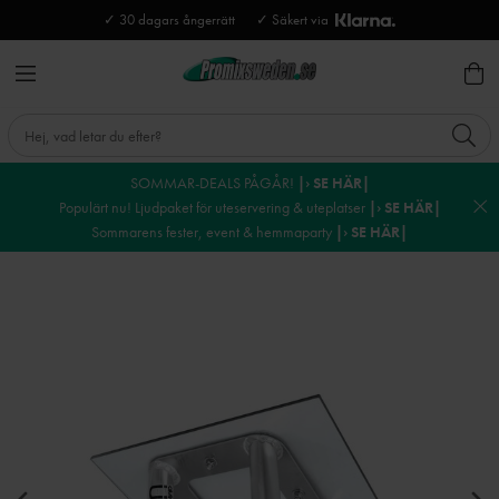
✓ 30 dagars ångerrätt
✓ Säkert via
SOMMAR-DEALS PÅGÅR!
|› SE HÄR|
Populärt nu! Ljudpaket för uteservering & uteplatser
|› SE HÄR|
Sommarens fester, event & hemmaparty
|› SE HÄR|