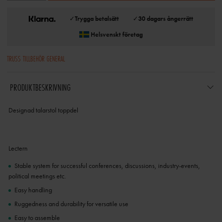
✓
Trygga betalsätt
✓
30 dagars ångerrätt
Helsvenskt företag
TRUSS TILLBEHÖR GENERAL
PRODUKTBESKRIVNING
Designad talarstol toppdel
Lectern
Stable system for successful conferences, discussions, industry-events,
political meetings etc.
Easy handling
Ruggedness and durability for versatile use
Easy to assemble