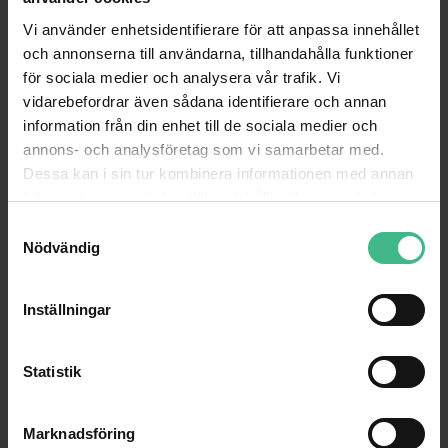
Vi använder enhetsidentifierare för att anpassa innehållet
och annonserna till användarna, tillhandahålla funktioner
för sociala medier och analysera vår trafik. Vi
vidarebefordrar även sådana identifierare och annan
information från din enhet till de sociala medier och
annons- och analysföretag som vi samarbetar med.
Dessa kan i sin tur kombinera informationen med annan
information som du har tillhandahållit eller som de har
samlat in när du har använt deras tjänster.
S
Nödvändig
a
m
t
Inställningar
y
c
k
Statistik
e
s
Marknadsföring
v