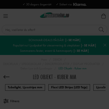
✓ 30 dagars ångerrätt
✓ Säkert via
SOMMAR-DEALS PÅGÅR!
|› SE HÄR|
Populärt nu! Ljudpaket för uteservering & uteplatser
|› SE HÄR|
Sommarens fester, event & hemmaparty
|› SE HÄR|
Hem
DEKOR
DEKORLJUS / SPEGELBOLLAR / DEKORPRODUKTER / DISPLAY PRODUKTER
Dekor Ljus och Ljusslingor
LED Objekt - Kuber mm
LED OBJEKT - KUBER MM
Tubelight, Ljusstripe mm
Flexi LED Stripe (LED Tejp)
Ljussling
Filtrera