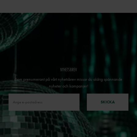
NYHETSBREV
Som prenumerant på vårt nyhetsbrev missar du aldrig spännande
nyheter och kampanjer!
SKICKA