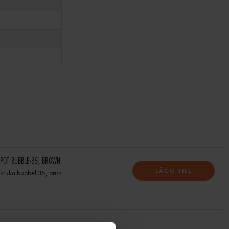
POT BUBBLE-35, BROWN
LÄGG TILL
kruka bubbel 35, brun