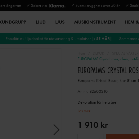
rs ångerrätt
✓ Säkert via
✓ Svensk trygghet i över 50 år
✓ Snabb
 KUNDGRUPP
LJUD
LJUS
MUSIKINSTRUMENT
HEM & 
Populärt nu! Ljudpaket för uteservering & uteplatser
|› SE HÄR|
Sommarens 
Hem
DEKOR
SPECIAL VÄXTER
EUROPALMS Crystal rose, clear, artifi
EUROPALMS CRYSTAL ROSE
Europalms Kristall Rosor, klar 81cm 
Art nr:
82600210
Dekoration för hela året
Läs mer
1 910 kr