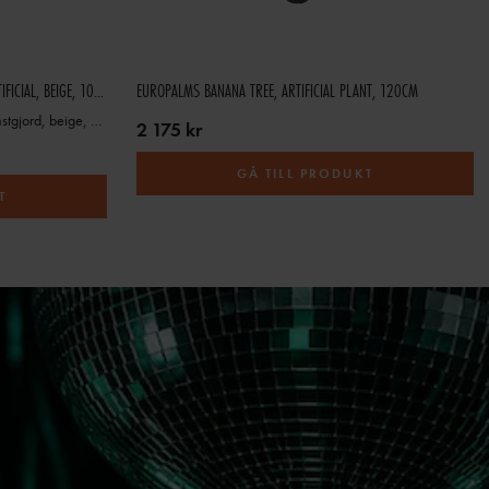
EUROPALMS ARTICHOKE BRANCH (EVA), ARTIFICIAL, BEIGE, 100CM
EUROPALMS BANANA TREE, ARTIFICIAL PLANT, 120CM
EUROPALMS Kronärtskocka (EVA), konstgjord, beige, 100 cm
2 175 kr
GÅ TILL PRODUKT
T