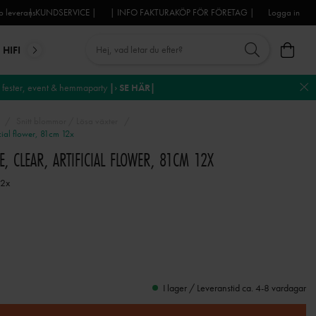
 leverans
| KUNDSERVICE |
| INFO FAKTURAKÖP FÖR FÖRETAG |
Logga in
HIFI
MIKROFONER
DJ-UTRUSTNING
TROSS
DEKO
fester, event & hemmaparty
|› SE HÄR|
Snitt blommor / Lösa växter
cial flower, 81cm 12x
, CLEAR, ARTIFICIAL FLOWER, 81CM 12X
12x
I lager / Leveranstid ca. 4-8 vardagar