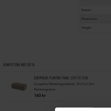
Season:
Dimensions:
Weight:
KOMPLETTERA MED DETTA
EUROPALMS PLANTING FOAM, 23X11X7.5CM
Europalms Planteringsmaterial, 23x11x7,5cm
Planteringsskum
140 kr