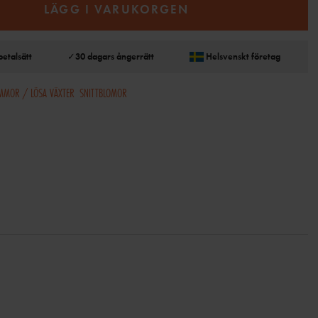
LÄGG I VARUKORGEN
betalsätt
✓
30 dagars ångerrätt
Helsvenskt företag
OMMOR / LÖSA VÄXTER
SNITTBLOMOR