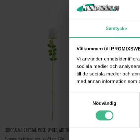
Samtycke
Välkommen till PROMIXSWE
Vi använder enhetsidentifierar
sociala medier och analysera 
till de sociala medier och a
med annan information som du 
S
Nödvändig
a
m
t
y
EUROPALMS CRYSTAL ROSE, WHITE, ARTIFICIAL FLOWER, 81CM 12X
c
Europalms Kristall ros, vit 81cm 12x
Europalms Kristal