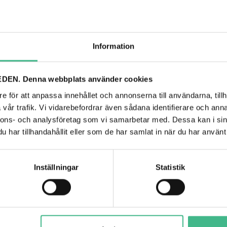
ANDRA TITTADE PÅ
Information
DEN. Denna webbplats använder cookies
e för att anpassa innehållet och annonserna till användarna, tillh
vår trafik. Vi vidarebefordrar även sådana identifierare och anna
nnons- och analysföretag som vi samarbetar med. Dessa kan i sin
har tillhandahållit eller som de har samlat in när du har använt 
Inställningar
Statistik
EUROPALMS CRYSTAL ROSE, BURGUNDY, ARTIFICIAL FLOWER, 81CM 12X
l Rosor, vinröd 81cm 12x
Europalms Kristall tulpan, vit 61cm 12x