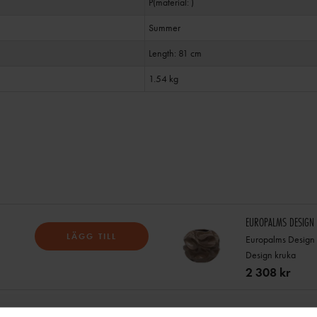
P(material: )
Summer
Length: 81 cm
1.54 kg
EUROPALMS DESIGN 
LÄGG TILL
Europalms Design 
Design kruka
2 308 kr