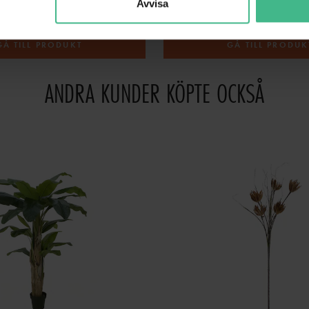
Avvisa
1 156 kr
GÅ TILL PRODUKT
GÅ TILL PRODUK
ANDRA KUNDER KÖPTE OCKSÅ