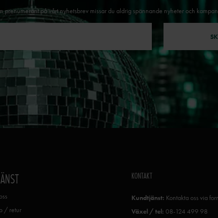
 prenumerant på vårt nyhetsbrev missar du aldrig spännande nyheter och kampan
SK
KONTAKT
JÄNST
oss
Kundtjänst:
Kontakta oss via fo
 / retur
Växel / tel:
08-124 499 98