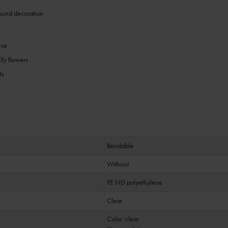
round decoration
use
lly flowers
ts
Bendable
Without
PE ND polyethylene
Clear
Color: clear