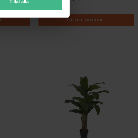
Tillåt alla
1 159 kr
T
GÅ TILL PRODUKT