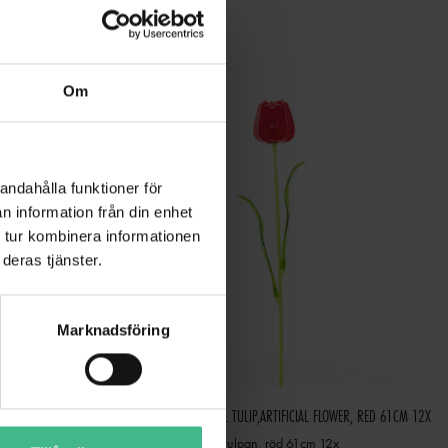
Om
andahålla funktioner för
n information från din enhet
 tur kombinera informationen
deras tjänster.
Marknadsföring
EUROPALMS CRYSTAL TULIP, ARTIFICIAL FLOWER, WHITE 61CM 12X
EUROPALMS CRYSTAL TULIP,ARTIFICIAL FLOWER, RED 61CM 12X
Europalms Kristall tulpan, röd 61cm 12x