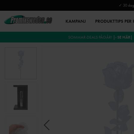
✓ 30 daga
KAMPANJ
PRODUKTTIPS PER
SOMMAR-DEALS PÅGÅR!
|› SE HÄR|