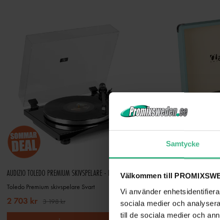
Samtycke
AUDIZIO TOLEDO PREMIUM SKIVSPELARE - HIFI SKIVSPELARE BLUETOOTH - SVART
Välkommen till PROMIXSWE
Toledo Premium skivspelare Svart
Retro Skivspelare p
Vi använder enhetsidentifierar
2 703 kr
1 382 kr
3 198 kr
1 74
sociala medier och analysera 
till de sociala medier och a