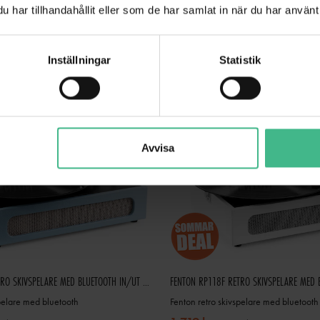
GÅ TILL PRODUKT
GÅ TILL PRODUK
har tillhandahållit eller som de har samlat in när du har använt 
Inställningar
Statistik
Avvisa
FENTON RP118E RETRO SKIVSPELARE MED BLUETOOTH IN/UT OCH USB - BLÅ
spelare med bluetooth
Fenton retro skivspelare med bluetooth