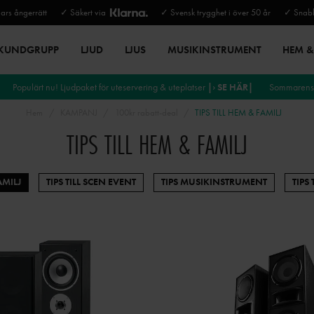
rs ångerrätt
✓ Säkert via
✓ Svensk trygghet i över 50 år
✓ Snabb
 KUNDGRUPP
LJUD
LJUS
MUSIKINSTRUMENT
HEM & 
Populärt nu! Ljudpaket för uteservering & uteplatser
|› SE HÄR|
Sommarens 
Hem
KAMPANJ
100kr rabatt-deal
TIPS TILL HEM & FAMILJ
TIPS TILL HEM & FAMILJ
AMILJ
TIPS TILL SCEN EVENT
TIPS MUSIKINSTRUMENT
TIPS