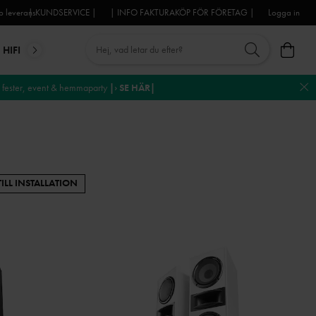
 leverans
| KUNDSERVICE |
| INFO FAKTURAKÖP FÖR FÖRETAG |
Logga in
HIFI
MIKROFONER
DJ-UTRUSTNING
TROSS
DEKO
fester, event & hemmaparty
|› SE HÄR|
 TILL INSTALLATION