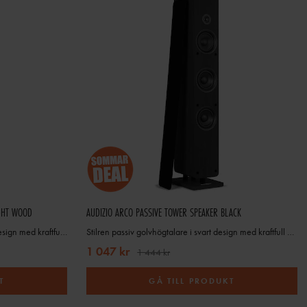
IGHT WOOD
AUDIZIO ARCO PASSIVE TOWER SPEAKER BLACK
Elegant passiv golvhögtalare i ljus trädesign med kraftfull och balanserad ljudåtergivning
Stilren passiv golvhögtalare i svart design med kraftfull och balanserad ljudåtergivning
1 047 kr
1 444 kr
T
GÅ TILL PRODUKT