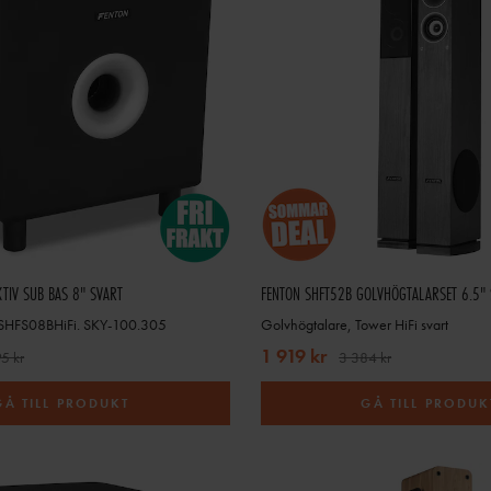
TIV SUB BAS 8" SVART
FENTON SHFT52B GOLVHÖGTALARSET 6.5" 
 SHFS08BHiFi. SKY-100.305
Golvhögtalare, Tower HiFi svart
1 919 kr
5 kr
3 384 kr
GÅ TILL PRODUKT
GÅ TILL PRODUK