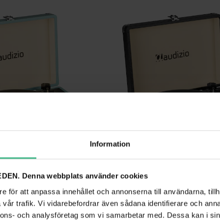
Information
AUDIZIO RP114BL - RETRO SKIVSPELARE I BLÅTT FODRAL - SKIVSPELARE MED HÖGTALARE OCH PC-MJUKVARA
DEN. Denna webbplats använder cookies
ortfölj i blå färg
Retro Skivspelare portfölj i svart färg
e för att anpassa innehållet och annonserna till användarna, tillh
1 382 kr
0 kr
1 740 kr
vår trafik. Vi vidarebefordrar även sådana identifierare och anna
nnons- och analysföretag som vi samarbetar med. Dessa kan i sin