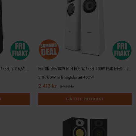
FENTON SHF700B GOLVHÖGTALARE HÖGTALARSET, 2 X 6,5", SVART
FENTON SHF700W HI-FI HÖGTALARSET 400W PEAK EFFEKT- 2X 6,5" - VIT
SHF700W hi-fi högtalarset 400W
2 413 kr
3 950 kr
T
GÅ TILL PRODUKT