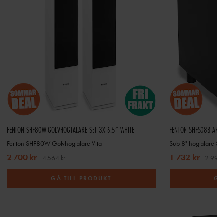
FENTON SHF80W GOLVHÖGTALARE SET 3X 6.5” WHITE
FENTON SHFS08B AK
Fenton SHF80W Golvhögtalare Vita
Sub 8" högtalare
2 700 kr
1 732 kr
4 564 kr
2 99
GÅ TILL PRODUKT