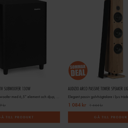
TIV SUBWOOFER 130W
AUDIZIO ARCO PASSIVE TOWER SPEAKER L
Kompakt aktiv subwoofer med 6,5” element och djup, kontrollerad bas
1 084 kr
9 kr
1 444 kr
GÅ TILL PRODUKT
GÅ TILL PRODUK