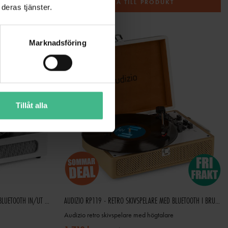
T
GÅ TILL PRODUKT
deras tjänster.
Marknadsföring
Tillåt alla
FENTON RP118F RETRO SKIVSPELARE MED BLUETOOTH IN/UT OCH USB - BEIGE
AUDIZIO RP119 - RETRO SKIVSPELARE MED BLUETOOTH I BRUNT/VITT HÖLJE - SKIVSPELARE MED HÖGTALARE
Audizio retro skivspelare med högtalare