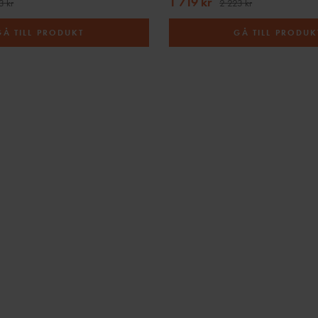
1 719 kr
3 kr
2 223 kr
GÅ TILL PRODUKT
GÅ TILL PRODUK