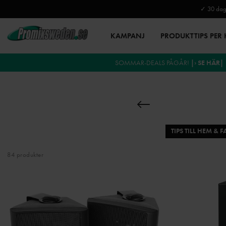
✓ 30 daga
KAMPANJ
PRODUKTTIPS PER
SOMMAR-DEALS PÅGÅR!
|› SE HÄR|
TIPS TILL HEM & F
84 produkter