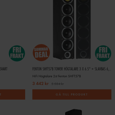
SVART
FENTON SHFT57B TOWER HÖGTALARE 3 X 6.5" + SLAVBAS 6,5"SVART
HiFi Högtalare 2st Fenton SHFT57B
3 442 kr
5 584 kr
T
GÅ TILL PRODUKT