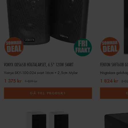
VONYX ODS65B HÖGTALARSET, 6.5" 120W SVART
FENTON SHFT60B G
Vonyx SKY-100.024 svart 16cm + 2,5cm Mylar
1 375 kr
1 824 kr
1 819 kr
3 02
GÅ TILL PRODUKT