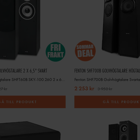
OLVHÖGTALARE 2 X 6,5" SVART
Högtalare golvhögtalare SHFT60B SKY-100.260 2 x 6,5 Svart
Fenton SHF700B Golvhögtalare Svarta
2 253 kr
7 kr
3 950 kr
GÅ TILL PRODUKT
GÅ TILL PRODUK