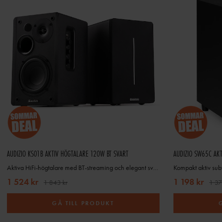
AUDIZIO KS01B AKTIV HÖGTALARE 120W BT SVART
AUDIZIO SW65C AK
Aktiva HiFi-högtalare med BT-streaming och elegant svart design
1 524 kr
1 198 kr
1 843 kr
1 37
GÅ TILL PRODUKT