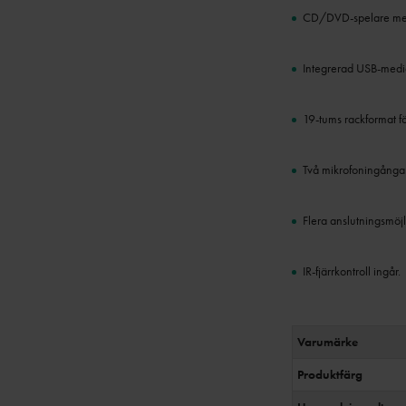
CD/DVD-spelare me
Integrerad USB-medi
19-tums rackformat f
Två mikrofoningångar
Flera anslutningsmöjli
IR-fjärrkontroll ingår.
Varumärke
Produktfärg