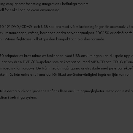
troll för enkel och bekväm användning.
 19" DVD/CD+G- och USB-spelare med två mikrofoningångar för exempelvis kara
 i restauranger, caféer, barer och andra serveringsmiljöer. PDC150 är också perfek
n 19-tums flightcase, vilket gör den kompakt och platsbesparande.
erbjuder ett brett utbud av funktioner. Med USB-anslutningen kan du spela upp M
en har också en DVD/CD-spelare som är kompatibel med MP3-CD och CD+G (Comp
en idealisk för karaoke. De två mikrofoningångarna är utrustade med justerbar ekoef
kelt nås från enhetens framsida. För ökad användarvänlighet ingår en fjärrkontroll.
ill externa bild- och ljudenheter finns flera anslutningsmöjligheter. Detta gör instal
tion i befintliga system.