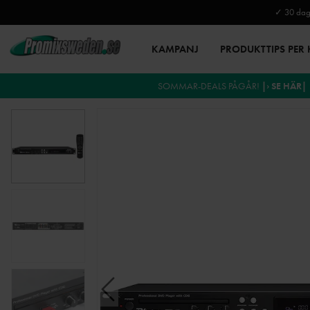
✓ 30 daga
KAMPANJ
PRODUKTTIPS PER
SOMMAR-DEALS PÅGÅR!
|› SE HÄR|