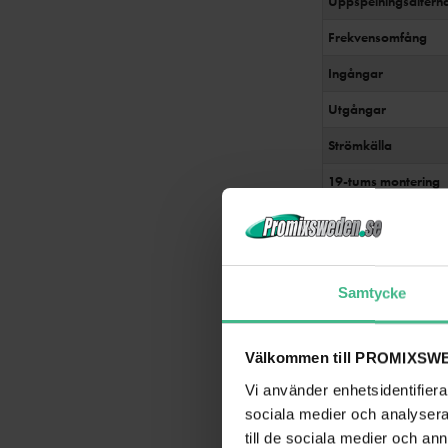
Uppspelningsalterna
Frekvensomfång
Ingångar
Utgångar
Strömkälla
19-tums montering
Mått (L x B x H)
Vikt
Samtycke
Välkommen till PROMIXSWE
Vi använder enhetsidentifierar
sociala medier och analysera 
till de sociala medier och a