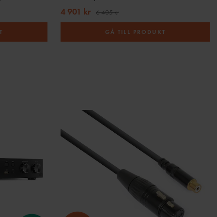
4 901 kr
6 405 kr
T
GÅ TILL PRODUKT