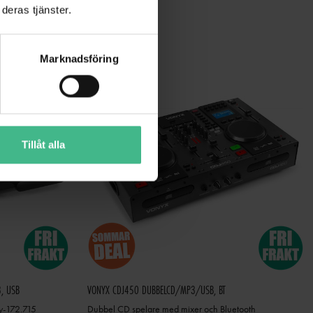
deras tjänster.
Marknadsföring
Tillåt alla
, USB
VONYX CDJ450 DUBBELCD/MP3/USB, BT
y-172.715
Dubbel CD spelare med mixer och Bluetooth