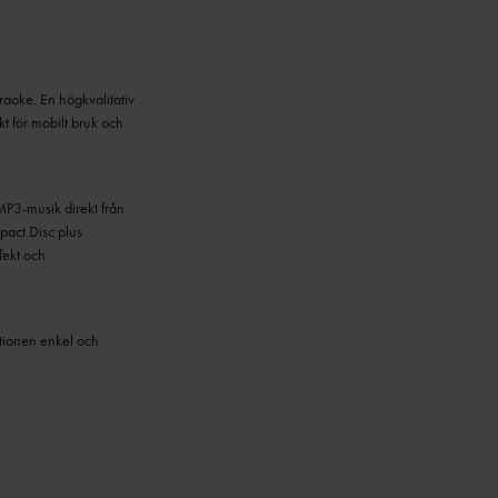
oke. En högkvalitativ
t för mobilt bruk och
P3-musik direkt från
act Disc plus
fekt och
lationen enkel och