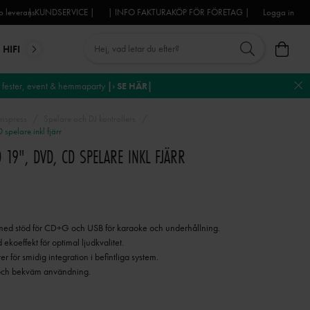
 leverans
| KUNDSERVICE |
| INFO FAKTURAKÖP FÖR FÖRETAG |
Logga in
HIFI
MIKROFONER
DJ-UTRUSTNING
TROSS
DEKO
fester, event & hemmaparty
|› SE HÄR|
rispress
Spelare och DJ kontrollers
pelare inkl fjärr
19", DVD, CD SPELARE INKL FJÄRR
ed stöd för CD+G och USB för karaoke och underhållning.
koeffekt för optimal ljudkvalitet.
 för smidig integration i befintliga system.
el och bekväm användning.