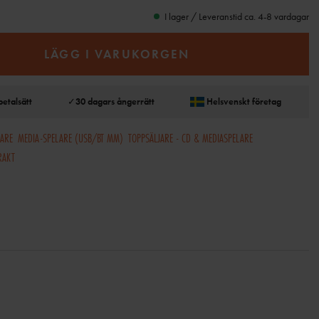
I lager / Leveranstid ca. 4-8 vardagar
LÄGG I VARUKORGEN
betalsätt
✓
30 dagars ångerrätt
Helsvenskt företag
LARE
MEDIA-SPELARE (USB/BT MM)
TOPPSÄLJARE - CD & MEDIASPELARE
RAKT