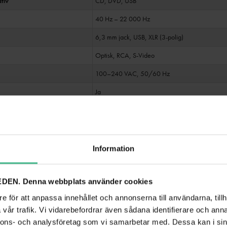
tiv
CD, DVD, USB
40 Hz – 22 000 Hz
6,3 mm jack, USB, XLR (3-polig)
Optisk, RCA, S-Video
100–240 VAC, 50/60 Hz
Ja
280 x 481 x 45 mm (19" x 1U)
2,7 kg
Information
DEN. Denna webbplats använder cookies
e för att anpassa innehållet och annonserna till användarna, tillh
vår trafik. Vi vidarebefordrar även sådana identifierare och anna
nnons- och analysföretag som vi samarbetar med. Dessa kan i sin