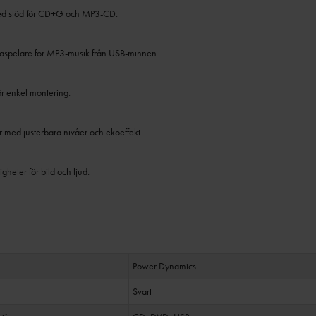
d stöd för CD+G och MP3-CD.
aspelare för MP3-musik från USB-minnen.
ör enkel montering.
 med justerbara nivåer och ekoeffekt.
gheter för bild och ljud.
Power Dynamics
Svart