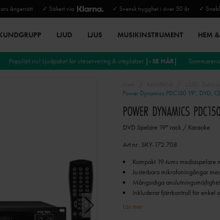
rs ångerrätt
✓ Säkert via
✓ Svensk trygghet i över 50 år
✓ Snabb
 KUNDGRUPP
LJUD
LJUS
MUSIKINSTRUMENT
HEM & 
Populärt nu! Ljudpaket för uteservering & uteplatser
|› SE HÄR|
Sommarens 
Hem
KAMPANJ
LJUD - Extra p
Power Dynamics PDC150 19", DVD, CD s
POWER DYNAMICS PDC150 
DVD Spelare 19" rack / Karaoke
Art nr:
SKY-172.708
Kompakt 19-tums mediaspelare m
Justerbara mikrofoningångar med e
Mångsidiga anslutningsmöjligheter
Inkluderar fjärrkontroll för enk
Läs mer