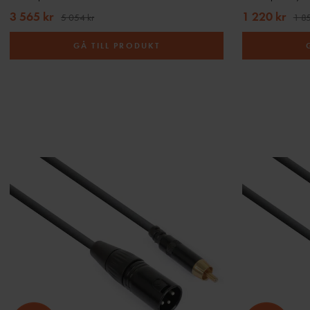
3 565 kr
1 220 kr
5 054 kr
1 85
GÅ TILL PRODUKT