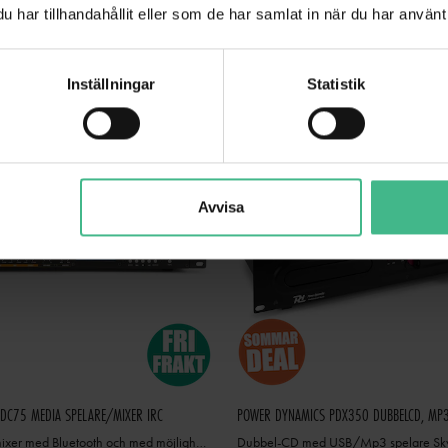
ANDRA TITTADE PÅ
har tillhandahållit eller som de har samlat in när du har använt 
Inställningar
Statistik
Avvisa
DC75 MEDIA SPELARE/MIXER IRC
POWER DYNAMICS PDX350 DUBBELCD, MP3
Mediaspelare / mixer med Bluetooth och med möjlighet till inspelning PDC75
Dubbel-CD med USB/Mp3 spelare Sk