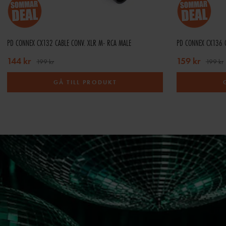
PD CONNEX CX132 CABLE CONV. XLR M- RCA MALE
PD CONNEX CX136 C
144 kr
159 kr
199 kr
199 kr
GÅ TILL PRODUKT