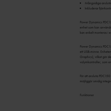
Inkluderar fjärrkon
Power Dynamics PDC150
enhet som kan användas
kan enkelt monteras i e
Power Dynamics PDC150 
ett USB-minne. Enhet
Graphics), vilket gör d
volymkontroller, som en
För att ansluta PDC150 t
möjliggör smidig integra
Funktioner