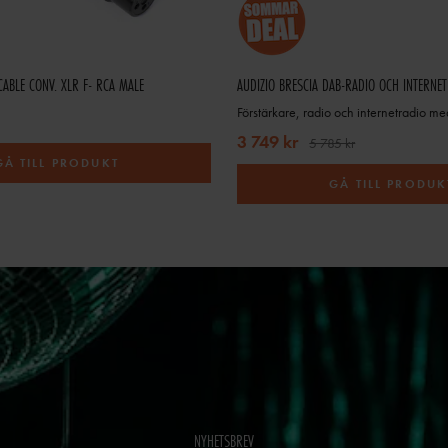
ABLE CONV. XLR F- RCA MALE
Förstärkare, radio och internetradio med
3 749 kr
5 785 kr
GÅ TILL PRODUKT
GÅ TILL PRODUK
NYHETSBREV