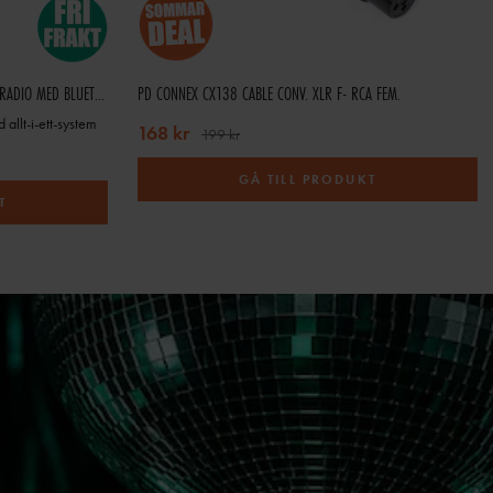
AUDIZIO BRESCIA DAB-RADIO OCH INTERNETRADIO MED BLUETOOTH, SPOTIFY, CD, MP3 OCH 120W FÖRSTÄRKARE - SVART
PD CONNEX CX138 CABLE CONV. XLR F- RCA FEM.
 allt-i-ett-system
168 kr
199 kr
GÅ TILL PRODUKT
T