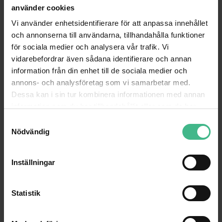
använder cookies
Vi använder enhetsidentifierare för att anpassa innehållet
och annonserna till användarna, tillhandahålla funktioner
för sociala medier och analysera vår trafik. Vi
vidarebefordrar även sådana identifierare och annan
information från din enhet till de sociala medier och
annons- och analysföretag som vi samarbetar med.
Dessa kan i sin tur kombinera informationen med annan
information som du har tillhandahållit eller som de har
samlat in när du har använt deras tjänster.
S
Nödvändig
a
m
t
Inställningar
y
c
k
Statistik
Du har sett 12 av 12 produkter
e
s