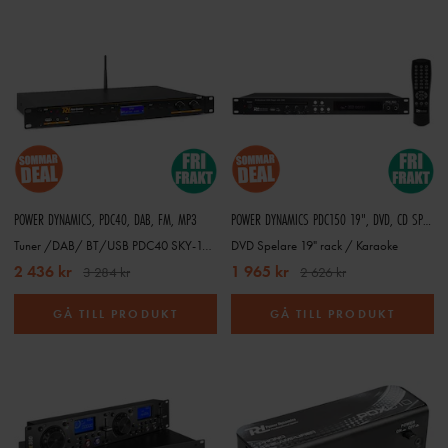
POWER DYNAMICS, PDC40, DAB, FM, MP3
POWER DYNAMICS PDC150 19", DVD, CD SPELARE INKL FJÄRR
Tuner /DAB/ BT/USB PDC40 SKY-172.707
DVD Spelare 19" rack / Karaoke
2 436 kr
1 965 kr
3 284 kr
2 626 kr
GÅ TILL PRODUKT
GÅ TILL PRODUKT