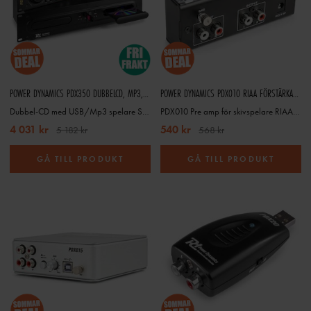
POWER DYNAMICS PDX350 DUBBELCD, MP3, USB
POWER DYNAMICS PDX010 RIAA FÖRSTÄRKARE TILL SKIVSPELARE, PHONO FÖRFÖRSTÄRKARE
Dubbel-CD med USB/Mp3 spelare Sky-172.715
PDX010 Pre amp för skivspelare RIAA SKY-172.772
4 031 kr
540 kr
5 182 kr
568 kr
GÅ TILL PRODUKT
GÅ TILL PRODUKT