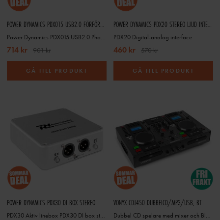
POWER DYNAMICS PDX015 USB2.0 FÖRFÖRSTÄRKARE, SKIVSPELARE, PROGRAMM
POWER DYNAMICS PDX20 STEREO LJUD INTERFACE
Power Dynamics PDX015 USB2.0 Phono Preamplifier incl software
PDX20 Digital-analog interface
714 kr
460 kr
901 kr
570 kr
GÅ TILL PRODUKT
GÅ TILL PRODUKT
POWER DYNAMICS PDX30 DI BOX STEREO
VONYX CDJ450 DUBBELCD/MP3/USB, BT
PDX30 Aktiv linebox PDX30 DI box stereo SKY-172.782
Dubbel CD spelare med mixer och Bluetooth