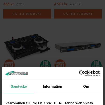
565 kr
4 901 kr
679 kr
6 405 kr
GÅ TILL PRODUKT
GÅ TILL PRODUKT
VONYX CDJ500 DUBBEL CD/MP3/USB/BT FÖRSTÄRKARE.S
POWER DYNAMICS, PDC-35, DIGITAL, INSPELNING, CD, USB, SD
Dubbel CD spelare CDJ500 med inbyggd förstärkare och mixer + USB/BT
Mediaspelare PDC-35 SKY-172.824
Samtycke
Information
Om
4 730 kr
3 565 kr
6 141 kr
5 054 kr
GÅ TILL PRODUKT
GÅ TILL PRODUKT
Välkommen till PROMIXSWEDEN. Denna webbplats