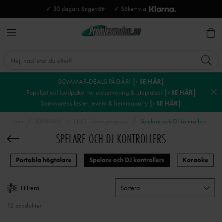
✓ 30 dagars ångerrätt
✓ Säkert via
SOMMAR-DEALS PÅGÅR!
|› SE HÄR|
Populärt nu! Ljudpaket för uteservering & uteplatser
|› SE HÄR|
Sommarens fester, event & hemmaparty
|› SE HÄR|
Hem
KAMPANJ
LJUD - Extra prispress
Spelare och DJ kontrollers
SPELARE OCH DJ KONTROLLERS
Portabla högtalare
Spelare och DJ kontrollers
Karaoke
Filtrera
Sortera
12 produkter