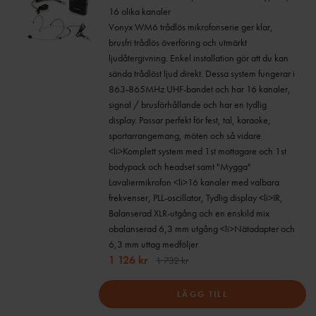
16 olika kanaler
Vonyx WM6 trådlös mikrofonserie ger klar,
brusfri trådlös överföring och utmärkt
ljudåtergivning. Enkel installation gör att du kan
sända trådlöst ljud direkt. Dessa system fungerar i
863-865MHz UHF-bandet och har 16 kanaler,
signal / brusförhållande och har en tydlig
display. Passar perfekt för fest, tal, karaoke,
sportarrangemang, möten och så vidare
<li>Komplett system med 1st mottagare och 1st
bodypack och headset samt "Mygga"
Lavaliermikrofon <li>16 kanaler med valbara
frekvenser, PLL-oscillator, Tydlig display <li>IR,
Balanserad XLR-utgång och en enskild mix
obalanserad 6,3 mm utgång <li>Nätadapter och
6,3 mm uttag medföljer
1 126 kr
1 732 kr
LÄGG TILL