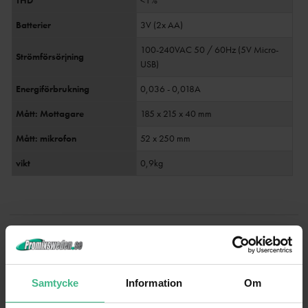
THD
<1%
Batterier
3V (2x AA)
100-240VAC 50 / 60Hz (5V Micro-
Strömförsörjning
USB)
Energiförbrukning
0,036 - 0,018A
Mått: Mottagare
185 x 215 x 40 mm
Mått: mikrofon
52 x 250 mm
vikt
0,9kg
SPECIFIKATIONER
6
Samtycke
Information
Om