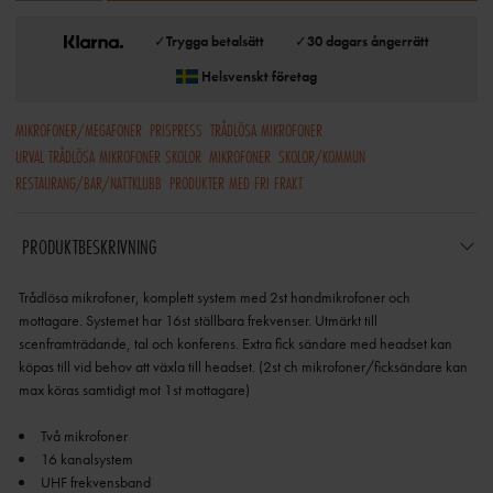
✓
Trygga betalsätt
✓
30 dagars ångerrätt
Helsvenskt företag
MIKROFONER/MEGAFONER
PRISPRESS
TRÅDLÖSA MIKROFONER
URVAL TRÅDLÖSA MIKROFONER SKOLOR
MIKROFONER
SKOLOR/KOMMUN
RESTAURANG/BAR/NATTKLUBB
PRODUKTER MED FRI FRAKT
PRODUKTBESKRIVNING
Trådlösa mikrofoner, komplett system med 2st handmikrofoner och
mottagare. Systemet har 16st ställbara frekvenser. Utmärkt till
scenframträdande, tal och konferens. Extra fick sändare med headset kan
köpas till vid behov att växla till headset. (2st ch mikrofoner/ficksändare kan
max köras samtidigt mot 1st mottagare)