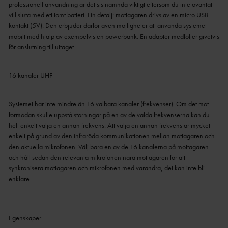
professionell användning är det sistnämnda viktigt eftersom du inte oväntat
vill sluta med ett tomt batteri.
Fin detalj: mottagaren drivs av en micro USB-
kontakt (5V).
Den erbjuder därför även möjligheter att använda systemet
mobilt med hjälp av exempelvis en powerbank.
En adapter medföljer givetvis
för anslutning till uttaget.
16 kanaler UHF
Systemet har inte mindre än 16 valbara kanaler (frekvenser).
Om det mot
förmodan skulle uppstå störningar på en av de valda frekvenserna kan du
helt enkelt välja en annan frekvens.
Att välja en annan frekvens är mycket
enkelt på grund av den infraröda kommunikationen mellan mottagaren och
den aktuella mikrofonen.
Välj bara en av de 16 kanalerna på mottagaren
och håll sedan den relevanta mikrofonen nära mottagaren för att
synkronisera mottagaren och mikrofonen med varandra, det kan inte bli
enklare.
Egenskaper