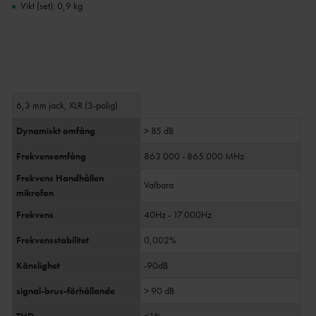
Vikt (set): 0,9 kg
6,3 mm jack, XLR (3-polig)
Dynamiskt omfång
> 85 dB
Frekvensomfång
863 000 - 865 000 MHz
Frekvens Handhållen
Valbara
mikrofon
Frekvens
40Hz - 17.000Hz
Frekvensstabilitet
0,002%
Känslighet
-90dB
signal-brus-förhållande
> 90 dB