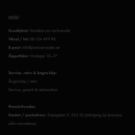
KONTAKT
Kundtjänst:
Kontakta oss via formulär
Växel / tel:
08-124 499 98
E-post:
info@promixsweden.se
Öppettider:
Vardagar 10–17
Service, retur & ångra köp:
Ångra köp / retur
Service, garanti & reklamation
PromixSweden
Kontor / postadress:
Torpagatan 9, 553 33 Jönköping
(ej leverans-
eller returadress)