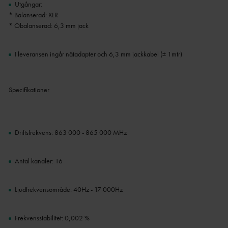
Utgångar:
* Balanserad: XLR
* Obalanserad: 6,3 mm jack
I leveransen ingår nätadapter och 6,3 mm jackkabel (± 1mtr)
Specifikationer
Driftsfrekvens: 863 000 - 865 000 MHz
Antal kanaler: 16
Ljudfrekvensområde: 40Hz - 17 000Hz
Frekvensstabilitet: 0,002 %