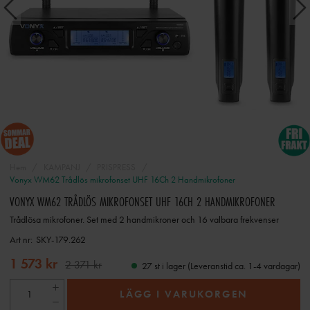
Hem
KAMPANJ
PRISPRESS
Vonyx WM62 Trådlös mikrofonset UHF 16Ch 2 Handmikrofoner
VONYX WM62 TRÅDLÖS MIKROFONSET UHF 16CH 2 HANDMIKROFONER
Trådlösa mikrofoner. Set med 2 handmikroner och 16 valbara frekvenser
Art nr:
SKY-179.262
1 573 kr
2 371 kr
27 st i lager (Leveranstid ca. 1-4 vardagar)
LÄGG I VARUKORGEN