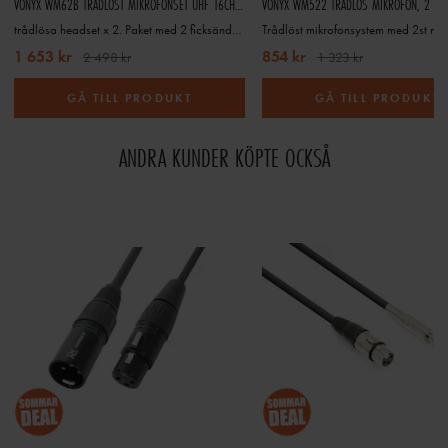
VONYX WM62B TRÅDLÖST MIKROFONSET UHF 16CH 2 FICKSÄNDARE
trådlösa headset x 2. Paket med 2 ficksändare, och mottagare 16 olika kanaler
1 653 kr
854 kr
2 498 kr
1 323 kr
GÅ TILL PRODUKT
GÅ TILL PRODUKT
ANDRA KUNDER KÖPTE OCKSÅ