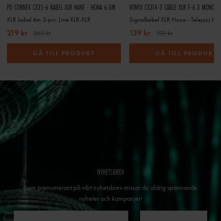
PD CONNEX CX35-6 KABEL XLR HANE - HONA 6.0M
VONYX CX314-3 CABLE XLR F-6.3 MONO 3
XLR kabel 6m 3-pin. Line XLR-XLR
219 kr
139 kr
265 kr
192 kr
GÅ TILL PRODUKT
GÅ TILL PRODUKT
NYHETSBREV
Som prenumerant på vårt nyhetsbrev missar du aldrig spännande
nyheter och kampanjer!