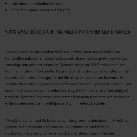
Strömförsörjning via micro USB (5V)
VONYX WM62 TRÅDLÖSA UHF HANDHÅLLNA MIKROFONER MED 16 KANALER
Vonyx WM62 är ett komplett trådlöst mikrofonsystem med två trådlösa
handhållna mikrofoner.
Båda
trådlösa mikrofonerna
kan givetvis användas
samtidigt utan att störa varandra.
Systemet fungerar i UHF-frekvensen och
har inte mindre än 16 kanaler.
På grund av detta stora antal kanaler, om det
uppstår oväntade störningar, är det lätt att byta till en annan frekvens.
En
störningsfri överföring garanteras därför med WM62.
Lyckligtvis är störningar
med mikrofonsystem som arbetar i det högre UHF-frekvensbandet aldrig ett
problem.
Systemet levereras komplett med en mottagare som kan anslutas till
ett ljudsystem med den medföljande 6,3 mm Telejack kabeln.
WM62 är väl lämpad för både tal och sång (semi-professionell).
WM62 kan
givetvis även användas för karaoke.
Mikrofonerna har båda en
display
som
visar inställd frekvens och batteristatus.
Särskilt vid mer