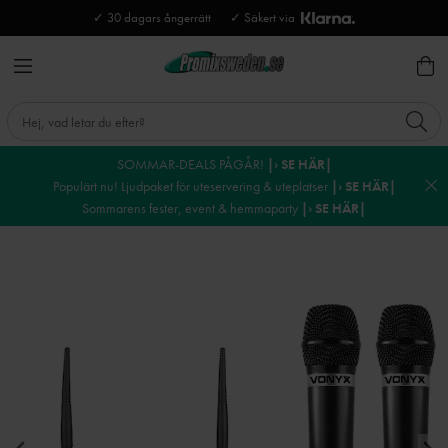
✓ 30 dagars ångerrätt
✓ Säkert via
SOMMAR-DEALS PÅGÅR!
|› SE HÄR|
Populärt nu! Ljudpaket för uteservering & uteplatser
|› SE HÄR|
Sommarens fester, event & hemmaparty
|› SE HÄR|