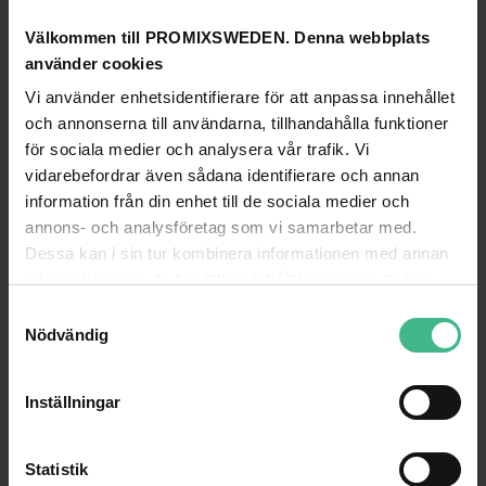
KOMPLETTERA MED DETTA
Välkommen till PROMIXSWEDEN. Denna webbplats
VONYX WM60B BODYPACK +HEADS. WM6 SERIES
använder cookies
Trådlös Ficksändare för WM6-serien – Vonyx
Vi använder enhetsidentifierare för att anpassa innehållet
Bodypack-sändare för trådlösa mikrofonsystem i
och annonserna till användarna, tillhandahålla funktioner
WM6-serien. Utrustad med LCD-skärm och
för sociala medier och analysera vår trafik. Vi
valbara kanaler. Idealisk för handsfree
vidarebefordrar även sådana identifierare och annan
applikationer, sång, presentationer etc. 16
information från din enhet till de sociala medier och
Valbara kanaler, LCD-display på bodypack,
annons- och analysföretag som vi samarbetar med.
Indikator för lågt batteri Drivs av 2 x 1,5V
Dessa kan i sin tur kombinera informationen med annan
batterier, Inklusive headsetmikrofon, Inklusiv
lavalier mikrofon
information som du har tillhandahållit eller som de har
554 kr
837 kr
samlat in när du har använt deras tjänster.
S
Nödvändig
a
LÄGG TILL
m
t
Inställningar
VONYX WM62B TRÅDLÖST MIKROFONSET UHF 16CH 2
y
FICKSÄNDARE
c
trådlösa headset x 2. Paket med 2 ficksändare,
k
Statistik