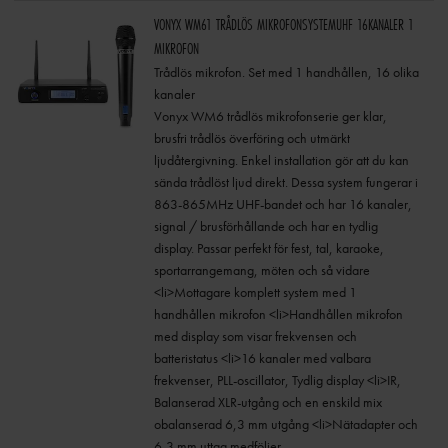
VONYX WM61 TRÅDLÖS MIKROFONSYSTEMUHF 16KANALER 1
MIKROFON
Trådlös mikrofon. Set med 1 handhållen, 16 olika
kanaler
Vonyx WM6 trådlös mikrofonserie ger klar,
brusfri trådlös överföring och utmärkt
ljudåtergivning. Enkel installation gör att du kan
sända trådlöst ljud direkt. Dessa system fungerar i
863-865MHz UHF-bandet och har 16 kanaler,
signal / brusförhållande och har en tydlig
display. Passar perfekt för fest, tal, karaoke,
sportarrangemang, möten och så vidare
<li>Mottagare komplett system med 1
handhållen mikrofon <li>Handhållen mikrofon
med display som visar frekvensen och
batteristatus <li>16 kanaler med valbara
frekvenser, PLL-oscillator, Tydlig display <li>IR,
Balanserad XLR-utgång och en enskild mix
obalanserad 6,3 mm utgång <li>Nätadapter och
6,3 mm uttag medföljer