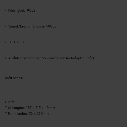
Känslighet: -90dB
Signal/brusförhållande: >90dB
THD: <1 %
Anslutningsspänning: 5V - micro USB (nätadapter ingår)
Mått och vikt
Mått:
* Mottagare: 185 x 215 x 40 mm
* Per mikrofon: 52 x 250 mm