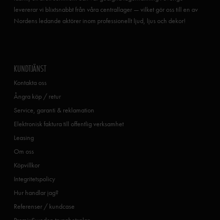
levererar vi blixtsnabbt från våra centrallager — vilket gör oss till en av
Nordens ledande aktörer inom professionellt ljud, ljus och dekor!
KUNDTJÄNST
Kontakta oss
Ångra köp / retur
Service, garanti & reklamation
Elektronisk faktura till offentlig verksamhet
Leasing
Om oss
Köpvillkor
Integritetspolicy
Hur handlar jag?
Referenser / kundcase
PromixSweden trygghetsplan