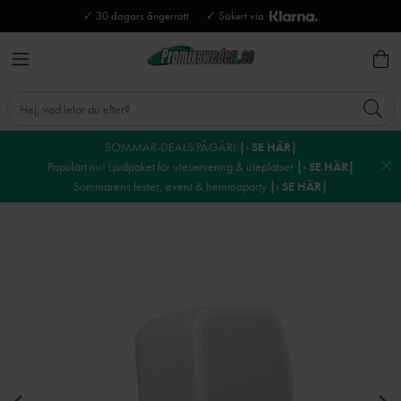
✓ 30 dagars ångerrätt
✓ Säkert via
SOMMAR-DEALS PÅGÅR!
|› SE HÄR|
Populärt nu! Ljudpaket för uteservering & uteplatser
|› SE HÄR|
Sommarens fester, event & hemmaparty
|› SE HÄR|