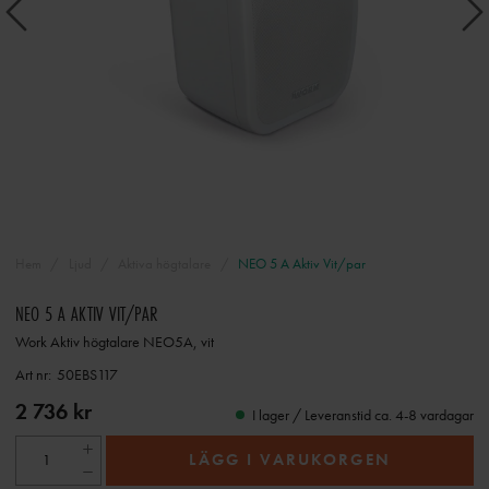
Hem
Ljud
Aktiva högtalare
NEO 5 A Aktiv Vit/par
NEO 5 A AKTIV VIT/PAR
Work Aktiv högtalare NEO5A, vit
Art nr:
50EBS117
2 736 kr
I lager / Leveranstid ca. 4-8 vardagar
LÄGG I VARUKORGEN