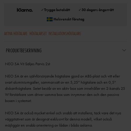
✓
Trygga betalsätt
✓
30 dagars ångerrätt
Helsvenskt företag
AKTIVA HÖGTALARE
HÖGTALARSET
INSTALLATIONSHÖGTALARE
PRODUKTBESKRIVNING
NEO 5A Vit Säljes Parvis 2st
NEO 5A är en självförsörjande högtalare gjord av ABS-plast och vitt eller
svart aluminiumgaller, sammansatt av en 5,25'' högtalare och en 0,5''
diskanthögtalare. Setet består av en aktiv box som innehåller en 2-kanals 25
W förstärkare som driver samma box som inrymmer den och den passiva
boxen i systemet.
NEO 5A är också mycket enkel och snabb att installera, tack vare det nya
väggstativet som är designat exklusivt för denna modell, vilket också
möjliggör en snabb orientering av lådan i båda axlarna.