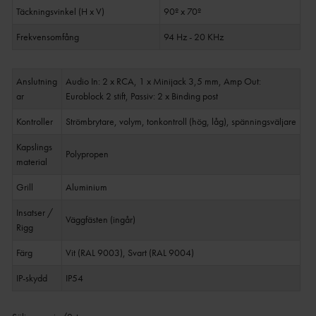
Täckningsvinkel (H x V)
90º x 70º
Frekvensomfång
94 Hz - 20 KHz
Anslutning
Audio In: 2 x RCA, 1 x Minijack 3,5 mm, Amp Out:
ar
Euroblock 2 stift, Passiv: 2 x Binding post
Kontroller
Strömbrytare, volym, tonkontroll (hög, låg), spänningsväljare
Kapslings
Polypropen
material
Grill
Aluminium
Insatser /
Väggfästen (ingår)
Rigg
Färg
Vit (RAL 9003), Svart (RAL 9004)
IP-skydd
IP54