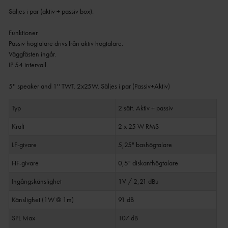
Säljes i par (aktiv + passiv box).
Funktioner
Passiv högtalare drivs från aktiv högtalare.
Väggfästen ingår.
IP 54 intervall.
Typ
2 sätt.
Aktiv + passiv
Kraft
2 x 25 W RMS
LF-givare
5,25" bashögtalare
HF-givare
0,5" diskanthögtalare
Ingångskänslighet
1V / 2,21 dBu
Känslighet (1W @ 1m)
91 dB
SPL Max
107 dB