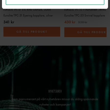
EUROLITE TPC-31 EYE RING COUPLER, SILVER
EUROLITE TPC-55 FYNDHÖRNAN SWIVEL CO
Eurolite TPC-31 Eyering kopplare, silver
Eurolite TPC-55 Swivel kopplare
341 kr
430 kr
538 kr
GÅ TILL PRODUKT
GÅ TILL PRODUKT
NYHETSBREV
Som prenumerant på vårt nyhetsbrev missar du aldrig spännande
nyheter och kampanjer!