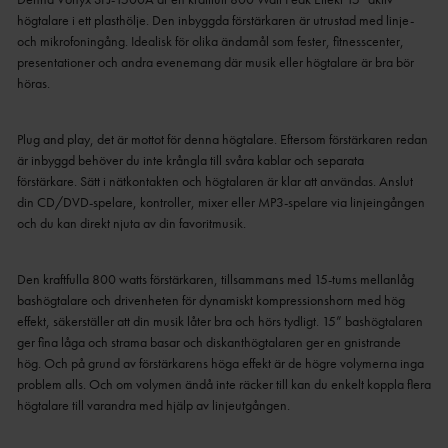
högtalare i ett plasthölje. Den inbyggda förstärkaren är utrustad med linje-
och mikrofoningång. Idealisk för olika ändamål som fester, fitnesscenter,
presentationer och andra evenemang där musik eller högtalare är bra bör
höras.
Plug and play, det är mottot för denna högtalare.
Eftersom förstärkaren redan
är inbyggd behöver du inte krångla till svåra kablar och separata
förstärkare.
Sätt i nätkontakten och högtalaren är klar att användas.
Anslut
din CD/DVD-spelare, kontroller, mixer eller MP3-spelare via linjeingången
och du kan direkt njuta av din favoritmusik.
Den kraftfulla 800 watts förstärkaren, tillsammans med 15-tums mellanlåg
bashögtalare och drivenheten för dynamiskt kompressionshorn med hög
effekt, säkerställer att din musik låter bra och hörs tydligt.
15” bashögtalaren
ger fina låga och strama basar och diskanthögtalaren ger en gnistrande
hög.
Och på grund av förstärkarens höga effekt är de högre volymerna inga
problem alls.
Och om volymen ändå inte räcker till kan du enkelt koppla flera
högtalare till varandra med hjälp av linjeutgången.