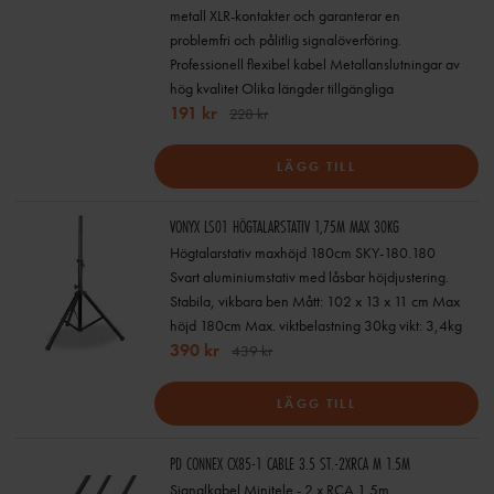
metall XLR-kontakter och garanterar en
problemfri och pålitlig signalöverföring.
Professionell flexibel kabel Metallanslutningar av
hög kvalitet Olika längder tillgängliga
191 kr
228 kr
LÄGG TILL
VONYX LS01 HÖGTALARSTATIV 1,75M MAX 30KG
Högtalarstativ maxhöjd 180cm SKY-180.180
Svart aluminiumstativ med låsbar höjdjustering.
Stabila, vikbara ben Mått: 102 x 13 x 11 cm Max
höjd 180cm Max. viktbelastning 30kg vikt: 3,4kg
390 kr
439 kr
LÄGG TILL
PD CONNEX CX85-1 CABLE 3.5 ST.-2XRCA M 1.5M
Signalkabel Minitele - 2 x RCA 1,5m