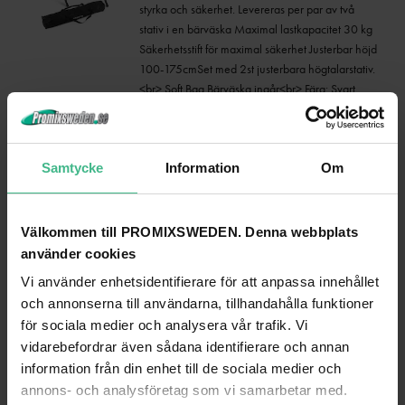
styrka och säkerhet. Levereras per par av två
stativ i en bärväska Maximal lastkapacitet 30 kg
Säkerhetsstift för maximal säkerhet Justerbar höjd
100-175cmSet med 2st justerbara högtalarstativ.
<br> Soft Bag Bärväska ingår<br> Färg: Svart,
Material: Aluminium, <br>Vikt: 6.4kg, Tube:
35mmØ , Max. vikt: 30kg, Höjd: 175cm,
Ihopfällt: 105 x 11 x 11cm
623 kr
Samtycke
Information
Om
768 kr
LÄGG TILL
Välkommen till PROMIXSWEDEN. Denna webbplats
använder cookies
PD CONNEX CX35-12 KABEL XLR HANE - HONA 12M
Vi använder enhetsidentifierare för att anpassa innehållet
Mikrofonkabel XLR-XLR CX35-12 SKY-176.030
PD Connex professionell HQ 12 meter
och annonserna till användarna, tillhandahålla funktioner
balanserad XLR (M - F) signalkabel. Denna
för sociala medier och analysera vår trafik. Vi
flexibla signalkabel är försedd med högkvalitativa
vidarebefordrar även sådana identifierare och annan
metall XLR-kontakter och garanterar en
information från din enhet till de sociala medier och
problemfri och pålitlig signalöverföring.
annons- och analysföretag som vi samarbetar med.
Professionell flexibel kabel Metallanslutningar av