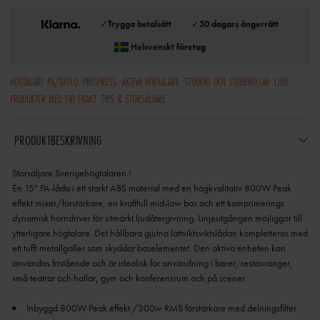
✓
Trygga betalsätt
✓
30 dagars ångerrätt
Helsvenskt företag
HÖGTALARE PA/DISCO
PRISPRESS
AKTIVA HÖGTALARE
STUDENT OCH STUDENTFLAK
LJUD
PRODUKTER MED FRI FRAKT
TIPS & STORSÄLJARE
PRODUKTBESKRIVNING
Storsäljare Sverigehögtalaren !
En 15" PA-låda i ett starkt ABS material med en högkvalitativ 800W Peak
effekt mixer/förstärkare, en kraftfull mid-low bas och ett komprimerings
dynamisk horndriver för utmärkt ljudåtergivning. Linjeutgången möjliggör till
ytterligare högtalare. Det hållbara gjutna lättviktsviktslådan kompletteras med
ett tufft metallgaller som skyddar baselementet. Den aktiva enheten kan
användas fristående och är idealisk för användning i barer, restauranger,
små teatrar och hallar, gym och konferensrum och på scener.
Inbyggd 800W Peak effekt /300w RMS förstärkare med delningsfilter