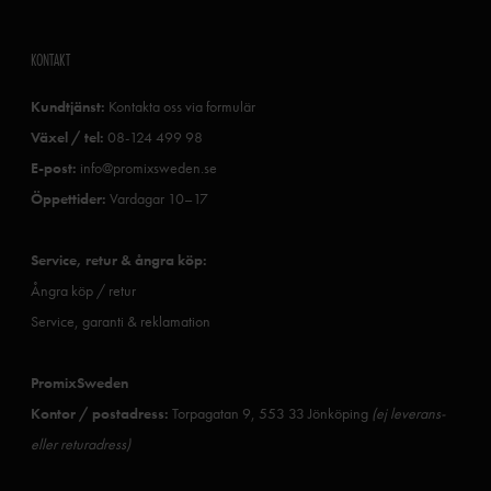
KONTAKT
Kundtjänst:
Kontakta oss via formulär
Växel / tel:
08-124 499 98
E-post:
info@promixsweden.se
Öppettider:
Vardagar 10–17
Service, retur & ångra köp:
Ångra köp / retur
Service, garanti & reklamation
PromixSweden
Kontor / postadress:
Torpagatan 9, 553 33 Jönköping
(ej leverans-
eller returadress)