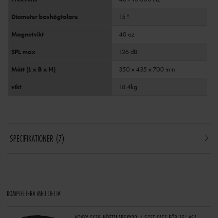
Diameter bashögtalare
15 "
Magnetvikt
40 oz
SPL max
126 dB
Mått (L x B x H)
350 x 435 x 700 mm
vikt
18.4kg
SPECIFIKATIONER
7
KOMPLETTERA MED DETTA
VONYX SC15 HÖGTALARSKYDD / SOFT CASE FÖR 15" VSA,