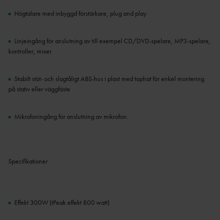
Högtalare med inbyggd förstärkare, plug and play
Linjeingång för anslutning av till exempel CD/DVD-spelare, MP3-spelare,
kontroller, mixer
Stabilt stöt- och slagtåligt ABS-hus i plast med tophat för enkel montering
på stativ eller väggfäste
Mikrofoningång för anslutning av mikrofon.
Specifikationer
Effekt 300W (tPeak effekt 800 watt)