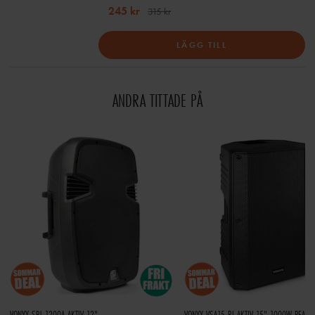
245 kr
315 kr
LÄGG TILL
ANDRA TITTADE PÅ
VONYX SPJ-1200A AKTIV 12"
VONYX VSA15 BI-AKTIV 15" 1000W PEAK