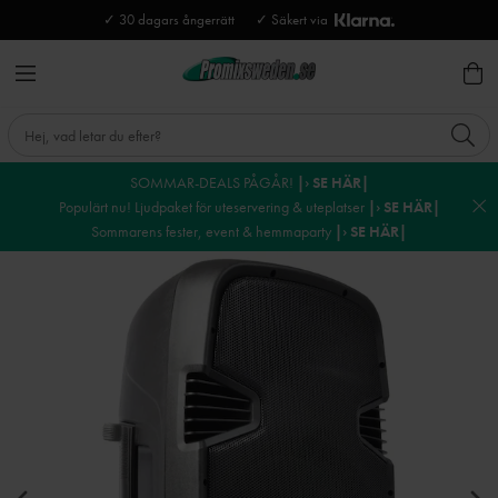
✓ 30 dagars ångerrätt
✓ Säkert via
SOMMAR-DEALS PÅGÅR!
|› SE HÄR|
Populärt nu! Ljudpaket för uteservering & uteplatser
|› SE HÄR|
Sommarens fester, event & hemmaparty
|› SE HÄR|