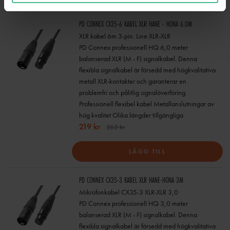
PD CONNEX CX35-6 KABEL XLR HANE - HONA 6.0M
XLR kabel 6m 3-pin. Line XLR-XLR
PD Connex professionell HQ 6,0 meter
balanserad XLR (M - F) signalkabel. Denna
flexibla signalkabel är försedd med högkvalitativa
metall XLR-kontakter och garanterar en
problemfri och pålitlig signalöverföring.
Professionell flexibel kabel Metallanslutningar av
hög kvalitet Olika längder tillgängliga
219 kr
265 kr
LÄGG TILL
PD CONNEX CX35-3 KABEL XLR HANE-HONA 3M
Mikrofonkabel CX35-3 XLR-XLR 3,0
PD Connex professionell HQ 3,0 meter
balanserad XLR (M - F) signalkabel. Denna
flexibla signalkabel är försedd med högkvalitativa