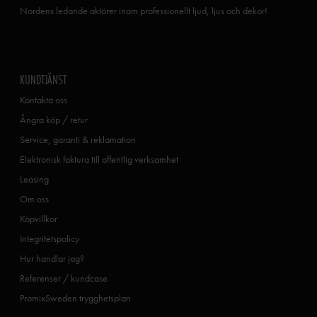
Nordens ledande aktörer inom professionellt ljud, ljus och dekor!
KUNDTJÄNST
Kontakta oss
Ångra köp / retur
Service, garanti & reklamation
Elektronisk faktura till offentlig verksamhet
Leasing
Om oss
Köpvillkor
Integritetspolicy
Hur handlar jag?
Referenser / kundcase
PromixSweden trygghetsplan