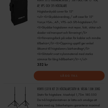
AP, VPS OCH SPJ-HÖGTALARE
Högtalarskydd cover för 15"
<ul> <li>Skyddsöverdrag / soft case för 15"
Vonyx VSA-, AP-, VPS- och SPJ-högtalare</li>
<li>Skyddar högtalaren mot repor, fukt, stötar och
skador vid transport och förvaring</li>
<li>Förvaringsfack på sidan för kablar och mindre
tillbehör</li> <li>Öppning upptill ger enkel
åtkomst till högtalarens bärhandtag</li>
<li>Slitstarkt svart nylonmaterial med starka
sömmar för lång hållbarhet</li> </ul>
352 kr
LÄGG TILL
VONYX LS01K KIT 2X HÖGTALARSTATIV M. VÄSKA 1.8M 30KG
Stativ för högtalare. Maxhöjd 1,75m 180.550
De två högtalarstativen är lätta och smidiga att
bära med sig. Säkerhetspins garanterar maximal