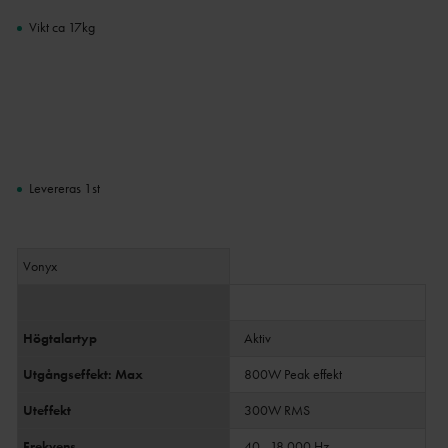
Vikt ca 17kg
Levereras 1st
Vonyx
Högtalartyp
Aktiv
Utgångseffekt: Max
800W Peak effekt
Uteffekt
300W RMS
Frekvens
40 - 18 000 Hz