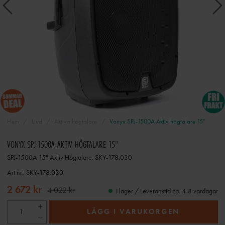
Hem
Ljud
Aktiva högtalare
Vonyx SPJ-1500A Aktiv högtalare 15"
VONYX SPJ-1500A AKTIV HÖGTALARE 15"
SPJ-1500A 15" Aktiv Högtalare. SKY-178.030
Art nr:
SKY-178.030
2 672 kr
4 022 kr
I lager / Leveranstid ca. 4-8 vardagar
LÄGG I VARUKORGEN