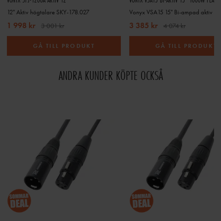
12" Aktiv högtalare SKY-178.027
Vonyx VSA15 15" Bi-ampad aktiv hö
1 998 kr
3 385 kr
3 001 kr
4 074 kr
GÅ TILL PRODUKT
GÅ TILL PRODUKT
ANDRA KUNDER KÖPTE OCKSÅ