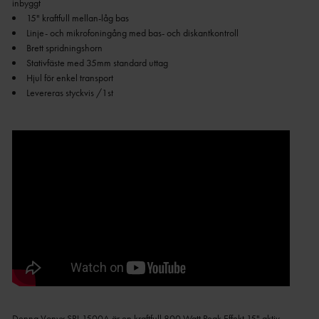
Levereras styckvis /1st
Denna Vonyx SPJ-1500A är en kraftfull 800 Watt Peak Effekt 15" aktiv