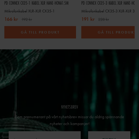
PD CONNEX CX35-1 KABEL XLR HANE-HONA1.5M
PD CONNEX CX35-3 KABEL XLR HANE-HON
Mikrofonkabel XLR-XLR CX35-1
Mikrofonkabel CX35-3 XLR-XLR 3,0
166 kr
191 kr
192 kr
228 kr
GÅ TILL PRODUKT
GÅ TILL PRODUKT
NYHETSBREV
Som prenumerant på vårt nyhetsbrev missar du aldrig spännande
nyheter och kampanjer!