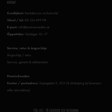
KONTAKT
Kundtjänst:
Kontakta oss via formulär
Växel / tel:
08-124 499 98
E-post:
info@promixsweden.se
Öppettider:
Vardagar 10–17
Service, retur & ångra köp:
Ångra köp / retur
Service, garanti & reklamation
PromixSweden
Kontor / postadress:
Torpagatan 9, 553 33 Jönköping
(ej leverans-
eller returadress)
FÖLJ OSS PÅ FACEBOOK OCH INSTAGRAM