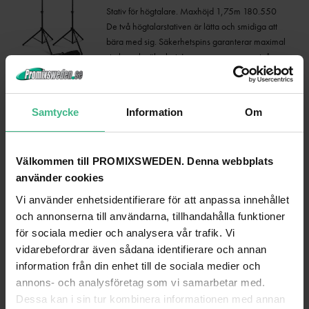
Stativ för högtalare. Maxhöjd 1,75m 180.550
De två högtalarstativen är lätta och smidiga att
bära med sig. Säkerhetspins garanterar maximal
styrka och säkerhet. Levereras per par av två
stativ i en bärväska Maximal lastkapacitet 30 kg
Säkerhetsstift för maximal säkerhet Justerbar höjd
100-175cmSet med 2st justerbara högtalarstativ.
Samtycke
Information
Om
<br> Soft Bag Bärväska ingår<br> Färg: Svart,
Material: Aluminium, <br>Vikt: 6.4kg, Tube:
35mmØ , Max. vikt: 30kg, Höjd: 175cm,
Välkommen till PROMIXSWEDEN. Denna webbplats
Ihopfällt: 105 x 11 x 11cm
623 kr
använder cookies
768 kr
Vi använder enhetsidentifierare för att anpassa innehållet
LÄGG TILL
och annonserna till användarna, tillhandahålla funktioner
för sociala medier och analysera vår trafik. Vi
VONYX SC12B - 12" HÖGTALARSKYDD - LÄMPLIG FÖR AP /
vidarebefordrar även sådana identifierare och annan
VSA HÖGTALARSERIER
information från din enhet till de sociala medier och
SC12B HÖGTALARSKYDD BASIC 12" MED
annons- och analysföretag som vi samarbetar med.
ÖPPNING FÖR HANDTAG
Dessa kan i sin tur kombinera informationen med annan