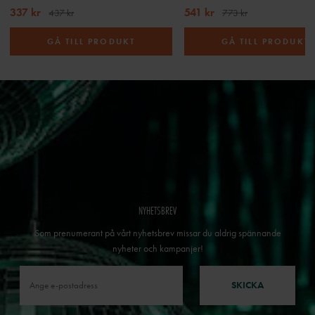
337 kr
541 kr
437 kr
773 kr
GÅ TILL PRODUKT
GÅ TILL PRODUKT
NYHETSBREV
Som prenumerant på vårt nyhetsbrev missar du aldrig spännande
nyheter och kampanjer!
SKICKA