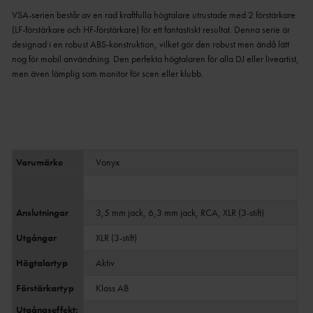
VSA-serien består av en rad kraftfulla högtalare utrustade med 2 förstärkare
(LF-förstärkare och HF-förstärkare) för ett fantastiskt resultat. Denna serie är
designad i en robust ABS-konstruktion, vilket gör den robust men ändå lätt
nog för mobil användning. Den perfekta högtalaren för alla DJ eller liveartist,
men även lämplig som monitor för scen eller klubb.
Varumärke
Vonyx
Anslutningar
3,5 mm jack, 6,3 mm jack, RCA, XLR (3-stift)
Utgångar
XLR (3-stift)
Högtalartyp
Aktiv
Förstärkartyp
Klass AB
Utgångseffekt: