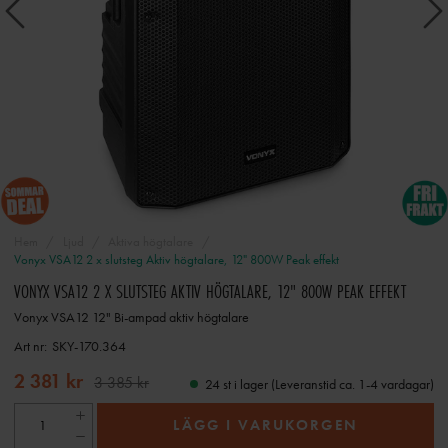
Hem
Ljud
Aktiva högtalare
Vonyx VSA12 2 x slutsteg Aktiv högtalare, 12" 800W Peak effekt
VONYX VSA12 2 X SLUTSTEG AKTIV HÖGTALARE, 12" 800W PEAK EFFEKT
Vonyx VSA12 12" Bi-ampad aktiv högtalare
Art nr:
SKY-170.364
2 381 kr
3 385 kr
24 st i lager (Leveranstid ca. 1-4 vardagar)
LÄGG I VARUKORGEN