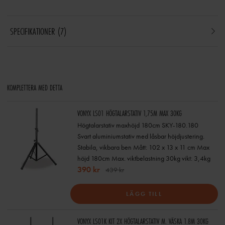
SPECIFIKATIONER
7
KOMPLETTERA MED DETTA
VONYX LS01 HÖGTALARSTATIV 1,75M MAX 30KG
Högtalarstativ maxhöjd 180cm SKY-180.180
Svart aluminiumstativ med låsbar höjdjustering.
Stabila, vikbara ben Mått: 102 x 13 x 11 cm Max
höjd 180cm Max. viktbelastning 30kg vikt: 3,4kg
390 kr
439 kr
LÄGG TILL
VONYX LS01K KIT 2X HÖGTALARSTATIV M. VÄSKA 1.8M 30KG