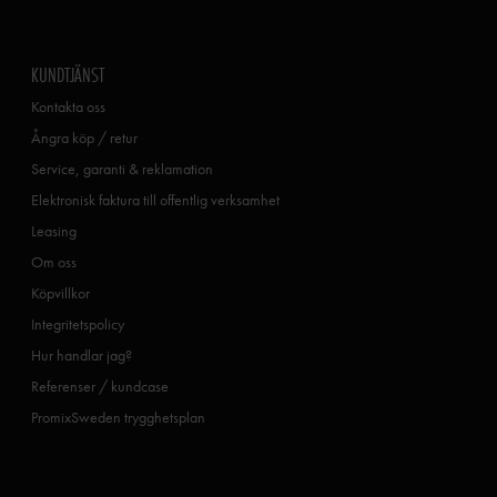
KUNDTJÄNST
Kontakta oss
Ångra köp / retur
Service, garanti & reklamation
Elektronisk faktura till offentlig verksamhet
Leasing
Om oss
Köpvillkor
Integritetspolicy
Hur handlar jag?
Referenser / kundcase
PromixSweden trygghetsplan