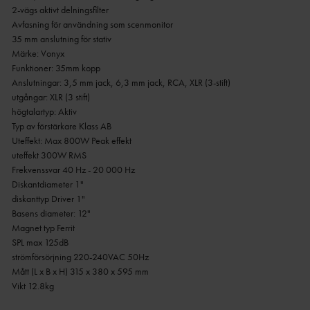
2-vägs aktivt delningsfilter
Avfasning för användning som scenmonitor
35 mm anslutning för stativ
Märke: Vonyx
Funktioner: 35mm kopp
Anslutningar: 3,5 mm jack, 6,3 mm jack, RCA, XLR (3-stift)
utgångar: XLR (3 stift)
högtalartyp: Aktiv
Typ av förstärkare Klass AB
Uteffekt: Max 800W Peak effekt
uteffekt 300W RMS
Frekvenssvar 40 Hz - 20 000 Hz
Diskantdiameter 1"
diskanttyp Driver 1"
Basens diameter: 12"
Magnet typ Ferrit
SPL max 125dB
strömförsörjning 220-240VAC 50Hz
Mått (L x B x H) 315 x 380 x 595 mm
Vikt 12.8kg