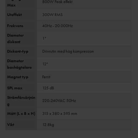
800W Peak effekt
Max
Uteffekt
300W RMS
Frekvens
40Hz - 20.000Hz
Diameter
1"
diskant
Diskant-typ
Drivrutin med hög kompression
Diameter
12"
bashögtalare
Magnet typ
Ferrit
SPL max
125 dB
Strömförsörjnin
220-240VAC 50Hz
g
Mått (L x B x H)
315 x 380 x 595 mm
Vikt
12.8kg