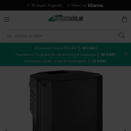
✓ 30 dagars ångerrätt
✓ Säkert via
SOMMAR-DEALS PÅGÅR!
|› SE HÄR|
Populärt nu! Ljudpaket för uteservering & uteplatser
|› SE HÄR|
Sommarens fester, event & hemmaparty
|› SE HÄR|