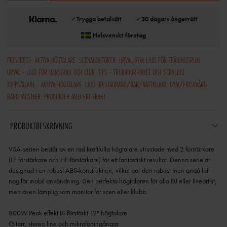
✓
Trygga betalsätt
✓
30 dagars ångerrätt
Helsvenskt företag
PRISPRESS
AKTIVA HÖGTALARE
SCENMONITORER
URVAL GYM LJUD FÖR TRÄNINGSRUM
URVAL - LJUD FÖR DANSGOLV OCH CLUB
TIPS - TRUBADUR-PAKET OCH SCENLJUD
TOPPSÄLJARE - AKTIVA HÖGTALARE
LJUD
RESTAURANG/BAR/NATTKLUBB
GYM/FRISKVÅRD
BAND MUSIKER
PRODUKTER MED FRI FRAKT
PRODUKTBESKRIVNING
VSA-serien består av en rad kraftfulla högtalare utrustade med 2 förstärkare
(LF-förstärkare och HF-förstärkare) för ett fantastiskt resultat. Denna serie är
designad i en robust ABS-konstruktion, vilket gör den robust men ändå lätt
nog för mobil användning. Den perfekta högtalaren för alla DJ eller liveartist,
men även lämplig som monitor för scen eller klubb.
800W Peak effekt Bi-förstärkt 12" högtalare
Gitarr, stereo line och mikrofoningångar