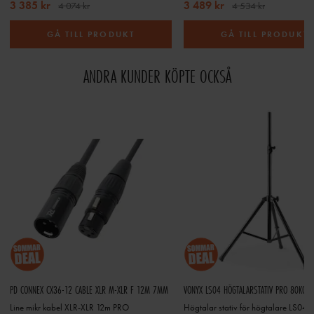
3 385 kr
3 489 kr
4 074 kr
4 534 kr
GÅ TILL PRODUKT
GÅ TILL PRODUKT
ANDRA KUNDER KÖPTE OCKSÅ
PD CONNEX CX36-12 CABLE XLR M-XLR F 12M 7MM
VONYX LS04 HÖGTALARSTATIV PRO 80KG, 
Line mikr kabel XLR-XLR 12m PRO
Högtalar stativ för högtalare LS04