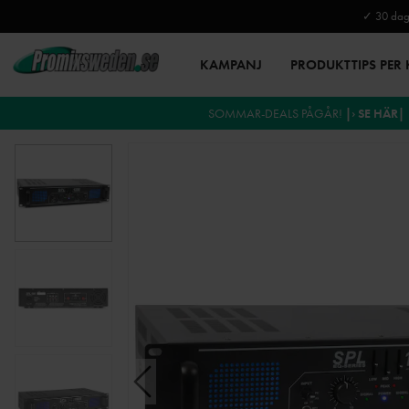
✓ 30 daga
KAMPANJ
PRODUKTTIPS PER
SOMMAR-DEALS PÅGÅR!
|› SE HÄR|