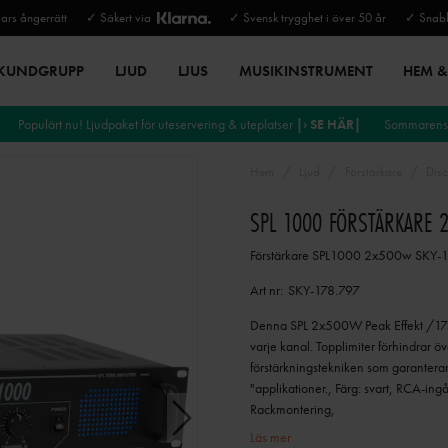
rs ångerrätt
✓ Säkert via
✓ Svensk trygghet i över 50 år
✓ Snabb
 KUNDGRUPP
LJUD
LJUS
MUSIKINSTRUMENT
HEM & 
Populärt nu! Ljudpaket för uteservering & uteplatser
|› SE HÄR|
Sommarens 
Hem
Ljud
Förstärkare
Disc
SPL 1000 FÖRSTÄRKARE 2
Förstärkare SPL1000 2x500w SKY-
Art nr:
SKY-178.797
Denna SPL 2x500W Peak Effekt /175W
varje kanal. Topplimiter förhindrar ö
förstärkningstekniken som garanterar p
"applikationer., Färg: svart, RCA-ing
Rackmontering,
Läs mer