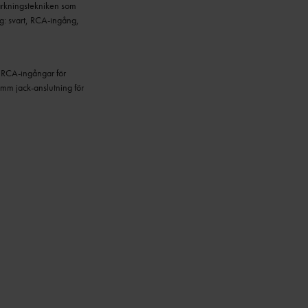
stärkningstekniken som
ärg: svart, RCA-ingång,
a RCA-ingångar för
 mm jack-anslutning för