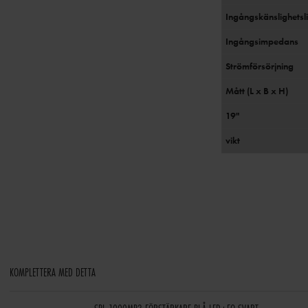
Ingångskänslighetsl
Ingångsimpedans
Strömförsörjning
Mått (L x B x H)
19"
vikt
KOMPLETTERA MED DETTA