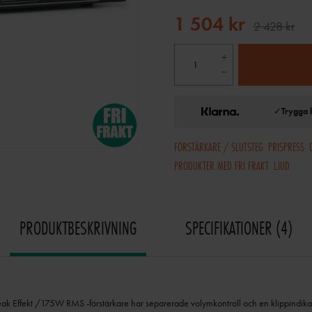
1 504 kr
2 428 kr
✓
Trygga 
FÖRSTÄRKARE / SLUTSTEG
PRISPRESS
PRODUKTER MED FRI FRAKT
LJUD
PRODUKTBESKRIVNING
SPECIFIKATIONER
4
Effekt /175W RMS -förstärkare har separerade volymkontroll och en klippindikato