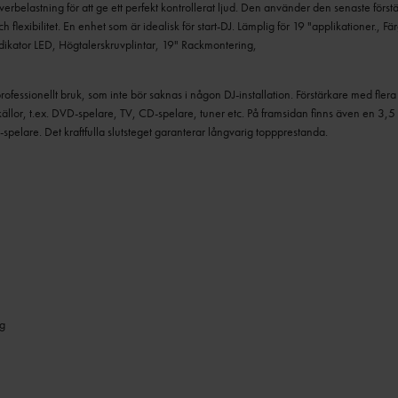
överbelastning för att ge ett perfekt kontrollerat ljud. Den använder den senaste för
 flexibilitet. En enhet som är idealisk för start-DJ. Lämplig för 19 "applikationer., F
ndikator LED, Högtalerskruvplintar, 19" Rackmontering,
rofessionellt bruk, som inte bör saknas i någon DJ-installation.
Förstärkare med fler
dkällor, t.ex. DVD-spelare, TV, CD-spelare, tuner etc. På framsidan finns även en 3,5
3-spelare.
Det kraftfulla slutsteget garanterar långvarig toppprestanda.
ng