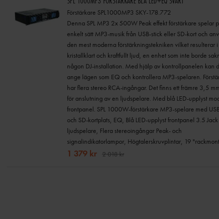
SPL 1000MP3 FÖRSTÄRKARE BLÅ LED+EQ SVART
Förstärkare SPL1000MP3 SKY-178.772
Denna SPL MP3 2x 500W Peak effekt förstärkare spelar på
enkelt sätt MP3-musik från USB-stick eller SD-kort och an
den mest moderna förstärkningstekniken vilket resulterar i 
kristallklart och kraftfullt ljud, en enhet som inte borde sak
någon DJ-installation. Med hjälp av kontrollpanelen kan 
ange lägen som EQ och kontrollera MP3-spelaren. Förstä
har flera stereo RCA-ingångar. Det finns ett främre 3,5 m
för anslutning av en ljudspelare. Med blå LED-upplyst mo
frontpanel. SPL 1000W-förstärkare MP3-spelare med USB
och SD-kortplats, EQ, Blå LED-upplyst frontpanel 3.5 Jack 
ljudspelare, Flera stereoingångar Peak- och
signalindikatorlampor, Högtalerskruvplintar, 19 "rackmon
1 379 kr
2 018 kr