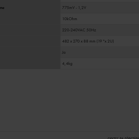
ine
775mV - 1,2V
10kOhm
220-240VAC 50Hz
482 x 270 x 88 mm (19 "x 2U)
Ja
4,4kg