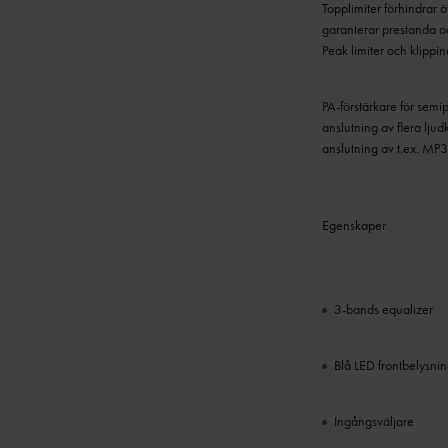
Topplimiter förhindrar 
garanterar prestanda och
Peak limiter och klippi
PA-förstärkare för semip
anslutning av flera lju
anslutning av t.ex. MP
Egenskaper
3-bands equalizer
Blå LED frontbelysni
Ingångsväljare