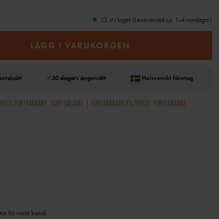
23 st i lager (Leveranstid ca. 1-4 vardagar)
LÄGG I VARUKORGEN
betalsätt
✓
30 dagars ångerrätt
Helsvenskt företag
DISCO-FÖRSTÄRKARE
TOPP-SÄLJARE | FÖRSTÄRKARE PA/DISCO
FÖRSTÄRKARE
r för varje kanal.