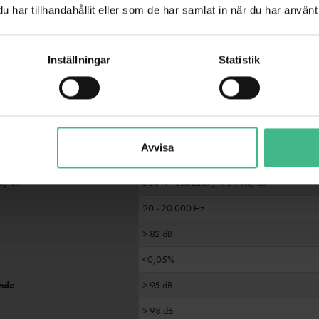
har tillhandahållit eller som de har samlat in när du har använt 
Inställningar
Statistik
Avvisa
2
hm/ch
500W Peak Effekt/175RMS/ch
20 - 20 000 Hz
> 82 dB
<0,05%
ande
> 95 dB
> 98 dB