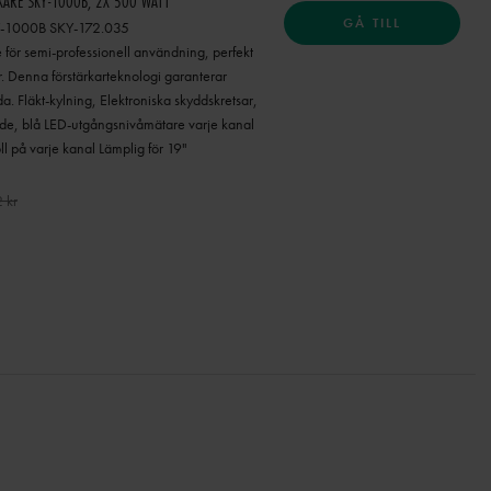
KARE SKY-1000B, 2X 500 WATT
GÅ TILL
KY-1000B SKY-172.035
e för semi-professionell användning, perfekt
er. Denna förstärkarteknologi garanterar
da. Fläkt-kylning, Elektroniska skyddskretsar,
åde, blå LED-utgångsnivåmätare varje kanal
ll på varje kanal Lämplig för 19"
 kr