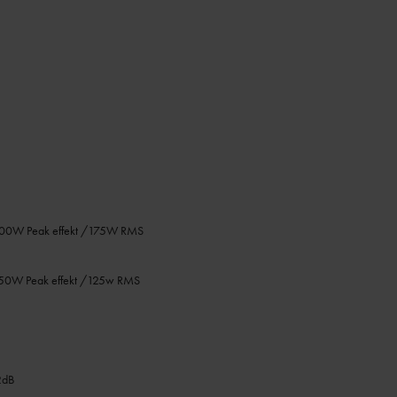
 500W Peak effekt /175W RMS
 350W Peak effekt /125w RMS
2dB