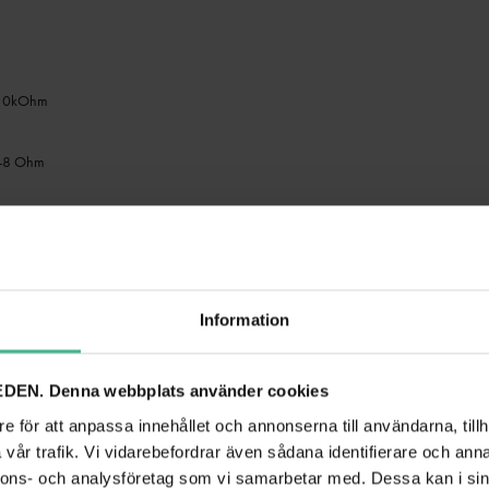
>10kOhm
4-8 Ohm
g: 230Vac, 50Hz
Information
DEN. Denna webbplats använder cookies
 mm (19" x 2U)
e för att anpassa innehållet och annonserna till användarna, tillh
vår trafik. Vi vidarebefordrar även sådana identifierare och anna
nnons- och analysföretag som vi samarbetar med. Dessa kan i sin