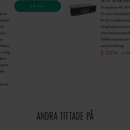
SKYTEC PA FÖRSTÄR
GÅ TILL
Förstärkare PA S
 ett
En serie förstärkar
vänder
för DJ-installation
ett
långsiktigt prestan
nas i
Stort frekvensomr
du
Infälld volymkontro
rkaren
rackmontering
m uttag
2 152 kr
3 172
dern
-port
för
tering
ANDRA TITTADE PÅ