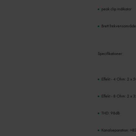
peak clip indikator
Brett frekvensområde
Specifikationer
Effekt - 4 Ohm: 2 x
Effekt - 8 Ohm: 2 x
THD: 98dB
Kanalseparation: >8