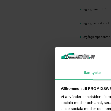
Ingångsnivå: 0dB
Ingångsimpedans: 
Utgångsimpedans: 
Anslutningsspännin
Samtycke
Mått och vikt
Välkommen till PROMIXSWE
Mått 482 x 270 x 88
Vi använder enhetsidentifierar
sociala medier och analysera 
Vikt 4,4 kg
till de sociala medier och a