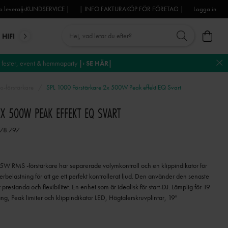
 leverans
| KUNDSERVICE |
| INFO FAKTURAKÖP FÖR FÖRETAG |
Logga in
HIFI
MIKROFONER
DJ-UTRUSTNING
TROSS
DEKO
fester, event & hemmaparty
|› SE HÄR|
o-förstärkare
SPL 1000 Förstärkare 2x 500W Peak effekt EQ Svart
X 500W PEAK EFFEKT EQ SVART
178.797
 RMS -förstärkare har separerade volymkontroll och en klippindikator för
verbelastning för att ge ett perfekt kontrollerat ljud. Den använder den senaste
restanda och flexibilitet. En enhet som är idealisk för start-DJ. Lämplig för 19
ång, Peak limiter och klippindikator LED, Högtalerskruvplintar, 19"