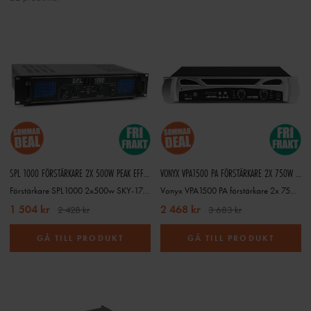
SPL 1000 FÖRSTÄRKARE 2X 500W PEAK EFFEKT EQ SVART
VONYX VPA1500 PA FÖRSTÄRKARE 2X 750W MP3,BT
Förstärkare SPL1000 2x500w SKY-178.797
Vonyx VPA1500 PA förstärkare 2x 750W MP3,BT
1 504 kr
2 468 kr
2 428 kr
3 683 kr
GÅ TILL PRODUKT
GÅ TILL PRODUKT