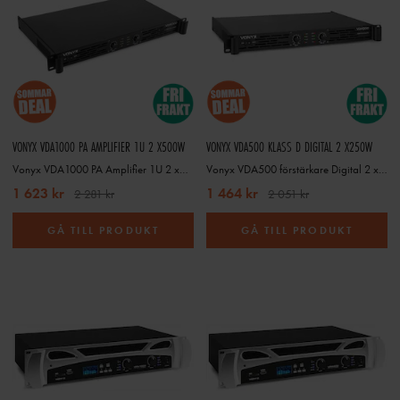
VONYX VDA1000 PA AMPLIFIER 1U 2 X500W
VONYX VDA500 KLASS D DIGITAL 2 X250W
Vonyx VDA1000 PA Amplifier 1U 2 x500W
Vonyx VDA500 förstärkare Digital 2 x250w
1 623 kr
1 464 kr
2 281 kr
2 051 kr
GÅ TILL PRODUKT
GÅ TILL PRODUKT