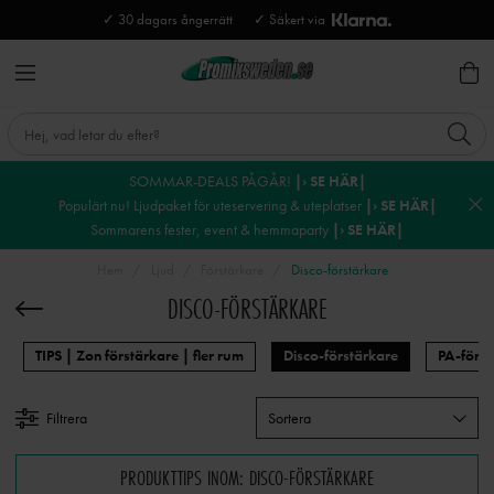
✓ 30 dagars ångerrätt
✓ Säkert via
SOMMAR-DEALS PÅGÅR!
|› SE HÄR|
Populärt nu! Ljudpaket för uteservering & uteplatser
|› SE HÄR|
Sommarens fester, event & hemmaparty
|› SE HÄR|
Hem
Ljud
Förstärkare
Disco-förstärkare
DISCO-FÖRSTÄRKARE
TIPS | Zon förstärkare | fler rum
Disco-förstärkare
PA-först
Filtrera
Sortera
PRODUKTTIPS INOM: DISCO-FÖRSTÄRKARE