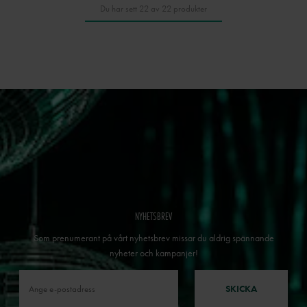
Du har sett 22 av 22 produkter
NYHETSBREV
Som prenumerant på vårt nyhetsbrev missar du aldrig spännande
nyheter och kampanjer!
SKICKA