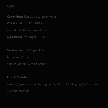
KONTAKT
Kundtjänst:
Kontakta oss via formulär
Växel / tel:
08-124 499 98
E-post:
info@promixsweden.se
Öppettider:
Vardagar 10–17
Service, retur & ångra köp:
Ångra köp / retur
Service, garanti & reklamation
PromixSweden
Kontor / postadress:
Torpagatan 9, 553 33 Jönköping
(ej leverans-
eller returadress)