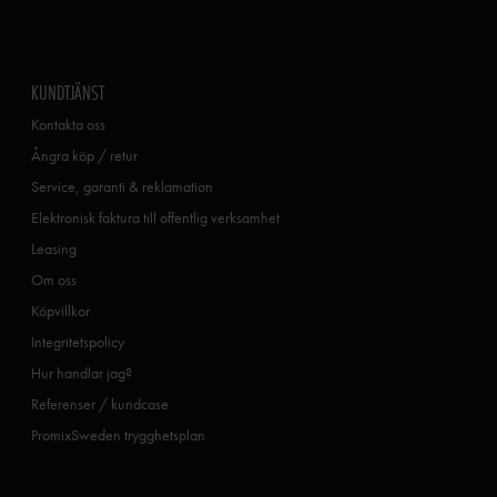
KUNDTJÄNST
Kontakta oss
Ångra köp / retur
Service, garanti & reklamation
Elektronisk faktura till offentlig verksamhet
Leasing
Om oss
Köpvillkor
Integritetspolicy
Hur handlar jag?
Referenser / kundcase
PromixSweden trygghetsplan