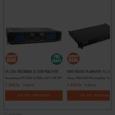
SPL 1000 FÖRSTÄRKARE 2X 500W PEAK EFFEKT EQ SVART
VONYX VDA1000 PA AMPLIFIER 1U 2 X50
Förstärkare SPL1000 2x500w SKY-178.797
Vonyx VDA1000 PA Amplifier 1U 2
1 504 kr
1 623 kr
2 428 kr
2 281 kr
GÅ TILL PRODUKT
GÅ TILL PRODUKT
22 produkter