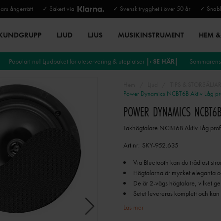
rs ångerrätt
✓ Säkert via
✓ Svensk trygghet i över 50 år
✓ Snabb
 KUNDGRUPP
LJUD
LJUS
MUSIKINSTRUMENT
HEM & 
Populärt nu! Ljudpaket för uteservering & uteplatser
|› SE HÄR|
Sommarens 
Hem
Ljud
TIPS & STORSÄLJA
Power Dynamics NCBT6B Aktiv Låg profi
POWER DYNAMICS NCBT6B A
Takhögtalare NCBT6B Aktiv Låg profil
Art nr:
SKY-952.635
Via Bluetooth kan du trådlöst str
Högtalarna är mycket eleganta oc
De är 2-vägs högtalare, vilket ger 
Setet levereras komplett och kan i
Läs mer