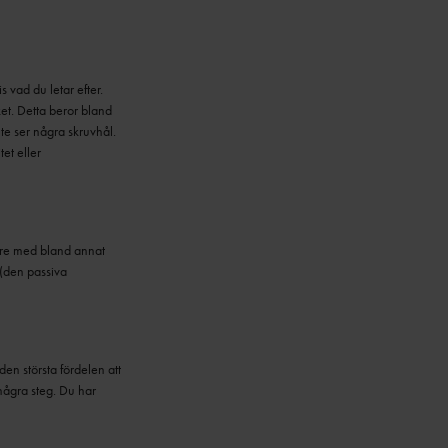
s vad du letar efter.
ket. Detta beror bland
nte ser några skruvhål.
et eller
kare med bland annat
 (den passiva
en största fördelen att
 några steg. Du har