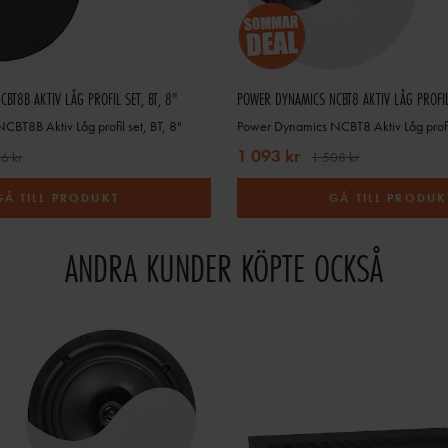
BT8B AKTIV LÅG PROFIL SET, BT, 8"
POWER DYNAMICS NCBT8 AKTIV LÅG PROFIL S
BT8B Aktiv Låg profil set, BT, 8"
Power Dynamics NCBT8 Aktiv Låg profil 
1 093 kr
6 kr
1 508 kr
GÅ TILL PRODUKT
GÅ TILL PRODUK
ANDRA KUNDER KÖPTE OCKSÅ