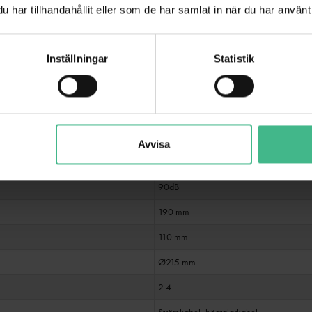
har tillhandahållit eller som de har samlat in när du har använt 
60W
re
Mylar
Inställningar
Statistik
alare
1/2"
6,5"
Ferrit
8 Ohm
Avvisa
70 Hz - 20 000 Hz
90dB
190 mm
110 mm
Ø215 mm
2.4