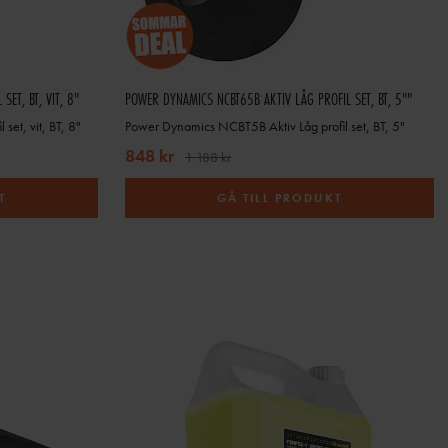
ET, BT, VIT, 8"
POWER DYNAMICS NCBT65B AKTIV LÅG PROFIL SET, BT, 5""
set, vit, BT, 8"
Power Dynamics NCBT5B Aktiv Låg profil set, BT, 5"
848 kr
1 188 kr
T
GÅ TILL PRODUKT