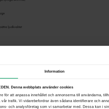
sign
ättre ljudkvalitet
larkabel och nätdel
Information
Power Dynamics
DEN. Denna webbplats använder cookies
e för att anpassa innehållet och annonserna till användarna, tillh
Aktiv (förstärkt)
vår trafik. Vi vidarebefordrar även sådana identifierare och anna
Svart
nnons- och analysföretag som vi samarbetar med. Dessa kan i sin