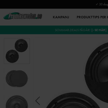
✓ 30 daga
KAMPANJ
PRODUKTTIPS PER
SOMMAR-DEALS PÅGÅR!
|› SE HÄR|