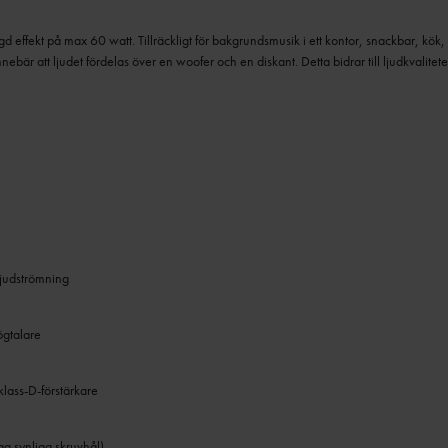
 effekt på max 60 watt. Tillräckligt för bakgrundsmusik i ett kontor, snackbar, kök,
nnebär att ljudet fördelas över en woofer och en diskant. Detta bidrar till ljudkvalitet
 ljudströmning
ögtalare
klass-D-förstärkare
ga synliga skruvhål)