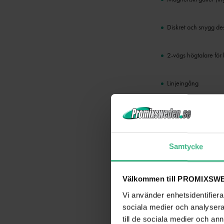
Diskret och snygg de
2-vägs högtalare för b
Linjeingång
Levereras med högta
Specifikationer
Samtycke
varumärke
Välkommen till PROMIXSWE
Vi använder enhetsidentifierar
Typ av högtalare
sociala medier och analysera 
Produktens färg
till de sociala medier och a