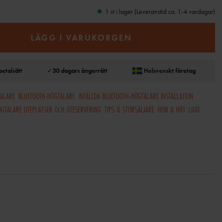
1 st i lager (Leveranstid ca. 1-4 vardagar)
LÄGG I VARUKORGEN
betalsätt
✓
30 dagars ångerrätt
Helsvenskt företag
TALARE
BLUETOOTH-HÖGTALARE
INFÄLLDA BLUETOOTH-HÖGTALARE INSTALLATION
ÖGTALARE UTEPLATSER OCH UTESERVERING
TIPS & STORSÄLJARE
HEM & HIFI
LJUD