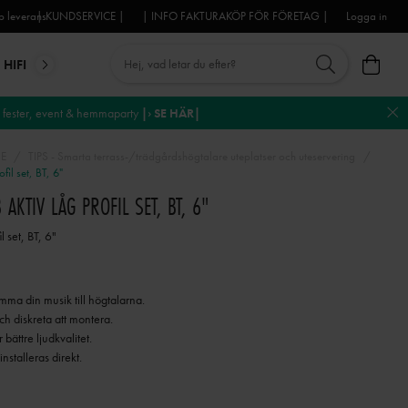
 leverans
| KUNDSERVICE |
| INFO FAKTURAKÖP FÖR FÖRETAG |
Logga in
HIFI
MIKROFONER
DJ-UTRUSTNING
TROSS
DEKO
fester, event & hemmaparty
|› SE HÄR|
RE
TIPS - Smarta terrass-/trädgårdshögtalare uteplatser och uteservering
l set, BT, 6"
KTIV LÅG PROFIL SET, BT, 6"
 set, BT, 6"
ömma din musik till högtalarna.
h diskreta att montera.
bättre ljudkvalitet.
nstalleras direkt.