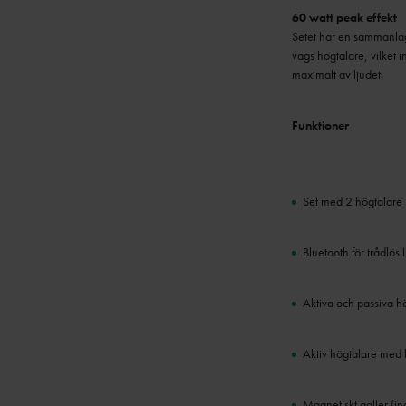
60 watt peak effekt
Setet har en sammanlagd
vägs högtalare, vilket i
maximalt av ljudet.
Funktioner
Set med 2 högtalare
Bluetooth för trådlös
Aktiva och passiva h
Aktiv högtalare med 
Magnetiskt galler (in