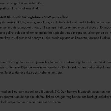
lett och kan installeras direkt.
6B Bluetooth takhögtalare - 60W peak effekt
g för musik i ditt kök, kontor, snackbar, etc.? Då är detta set med 2 takhögtalare preci
 kan monteras mycket snyggt, till exempel i ett systemtak, utan att sticka ut för myc
ta gallret och det faktum att gallret hålls på plats med magneter, vilket gör att du i
t kan installeras med hänsyn till din inredning utan att kompromissa med ljudkvalit
 en aktiv högtalare och en passiv högtalare. Den aktiva högtalaren har en förstär
ingång. Den medföljande kabeln kan användas för att ansluta den andra högtalaren
va. Setet är därför enkelt och snabbt att ansluta.
d med en Bluetooth-modul med Bluetooth 5.0. Den här nya Bluetooth-versionen har d
ts enormt. Om du har din telefon i fickan och går iväg har du inte hackigt ljud efter
elsefrihet jämfört med äldre Bluetooth-versioner.