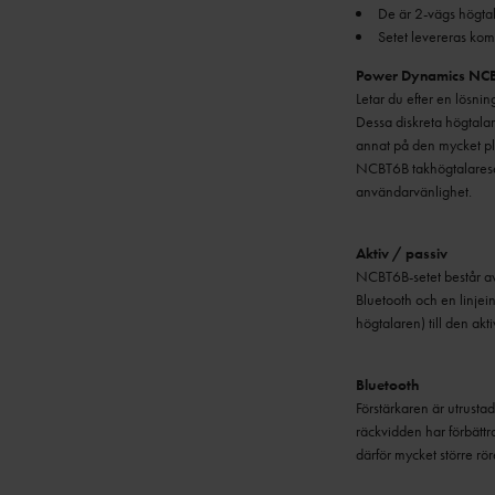
Setet levereras komp
Power Dynamics NCBT
Letar du efter en lösnin
Dessa diskreta högtalare
annat på den mycket plat
NCBT6B takhögtalaresete
användarvänlighet.
Aktiv / passiv
NCBT6B-setet består av
Bluetooth och en linje
högtalaren) till den akti
Bluetooth
Förstärkaren är utrusta
räckvidden har förbättra
därför mycket större rör