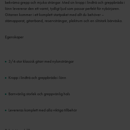
bekväma grepp och mjuka strängar. Med sin kropp i lindträ och greppbräda i
lönn levererar den ett varmt, tydligt ljud som passar perfekt för nybörjaren.
Gitarren kommer i ett komplett startpaket med allt du behöver –
stämapparat, gitarrband, reservsträngar, plektrum och en slitstark bärväska.
Egenskaper
3/4-stor klassisk gitarr med nylonsträngar
Kropp i lindträ och greppbräda i lönn
Barnvänlig storlek och greppvänlig hals
Levereras komplett med alla viktiga tillbehör