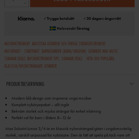
✓
Trygga betalsätt
✓
30 dagars ångerrätt
Helsvenskt företag
MUSIKINSTRUMENT
AKUSTISKA GITARRER OCH ÖVRIGA STRÄNGINSTRUMENT
MUSIKPAKET - STARTPAKET
BARNGITARRER (BARN/UNGDOM)
GITARRER MAX MUSIC
SOMMAR-DEALS MUSIKINSTRUMENT TIPS
SOMMAR-DEALS - HETA OCH POPULÄRA
KLASSISK/NYLONSTRÄNGADE GITARRER
PRODUKTBESKRIVNING
Perfekt val för barn i åldern 8–12 år
Max SoloArt Junior 3/4 är en klassisk nylonsträngad gitarr i ungdomsvänlig
storlek, särskilt anpassad för nybörjare. Den är lätt att spela på tack vare sitt