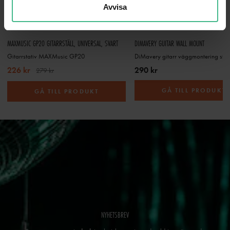
Avvisa
MAXMUSIC GP20 GITARRSTÄLL, UNIVERSAL, SVART
DIMAVERY GUITAR WALL MOUNT
Gitarrstativ MAXMusic GP20
DiMavery gitarr väggmontering stat
226 kr
290 kr
279 kr
GÅ TILL PRODUKT
GÅ TILL PRODUKT
NYHETSBREV