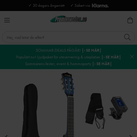
✓ 30 dagars ångerrätt
✓ Säkert via
SOMMAR-DEALS PÅGÅR!
|› SE HÄR|
Populärt nu! Ljudpaket för uteservering & uteplatser
|› SE HÄR|
Sommarens fester, event & hemmaparty
|› SE HÄR|