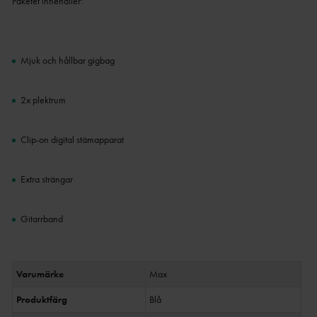
Paketet innehåller:
Mjuk och hållbar gigbag
2x plektrum
Clip-on digital stämapparat
Extra strängar
Gitarrband
Varumärke
Max
Produktfärg
Blå