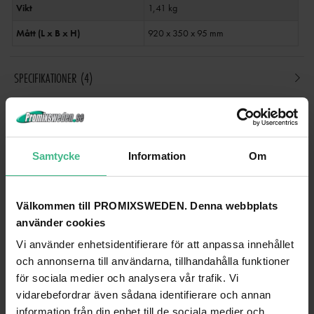
Vikt
1,41 kg
Mått (L x B x H)
920 x 350 x 95 mm
SPECIFIKATIONER
4
ANDRA TITTADE PÅ
Samtycke
Information
Om
Välkommen till PROMIXSWEDEN. Denna webbplats
använder cookies
Vi använder enhetsidentifierare för att anpassa innehållet
och annonserna till användarna, tillhandahålla funktioner
för sociala medier och analysera vår trafik. Vi
vidarebefordrar även sådana identifierare och annan
information från din enhet till de sociala medier och