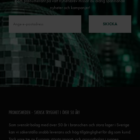
Som prenumerant på vårt nyhetsbrev missar du aldrig spännande
nyheter och kampanjer!
SKICKA
PROMIXSWEDEN - SVENSK TRYGGHET I ÖVER 50 ÅR!
Som svenskt bolag med över 50 år i branschen och stora lager i Sverige
kan vi säkerställa snabb leverans och hög tillgänglighet för dig som kund.
Tack vare tre av Europas största import- och grossistbolag i ryggen