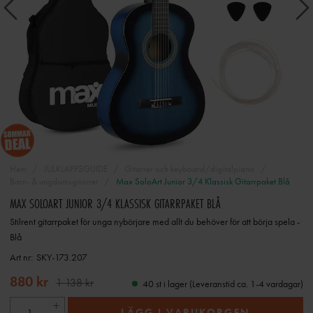
Hem
JULKLAPPSGUIDE
Gitarrer och keyboard/digitalpiano
Barn- & ungdomsgitarrer
Max SoloArt Junior 3/4 Klassisk Gitarrpaket Blå
MAX SOLOART JUNIOR 3/4 KLASSISK GITARRPAKET BLÅ
Stilrent gitarrpaket för unga nybörjare med allt du behöver för att börja spela -
Blå
Art nr:
SKY-173.207
880 kr
1 138 kr
40 st i lager (Leveranstid ca. 1-4 vardagar)
LÄGG I VARUKORGEN