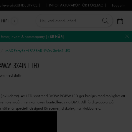
 leverans
| KUNDSERVICE |
| INFO FAKTURAKÖP FÖR FÖRETAG |
Logga in
HIFI
MIKROFONER
DJ-UTRUSTNING
TROSS
DEKO
fester, event & hemmaparty
|› SE HÄR|
MAX PartyBar4 PARBAR 4Way 3x4in1 LED
4WAY 3X4IN1 LED
om med stativ
v (inkluderat). 4st LED spot med 3x3W RGBW LED ger bra ljus med möjlighet att
IR remote ingår, men kan även kontrolleras via DMX. Allt färdigkopplat på
öljet är speciellt designat för scener, diskotek, nattklubbar etc.