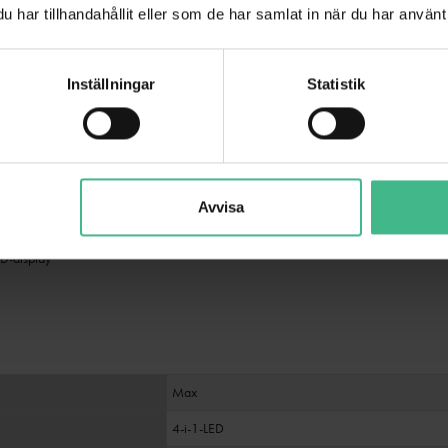
har tillhandahållit eller som de har samlat in när du har använt 
ts XLR
Inställningar
Statistik
reställningar
ar känslighet
bar hastighet
Avvisa
D-display
Max
4-i-1-LED