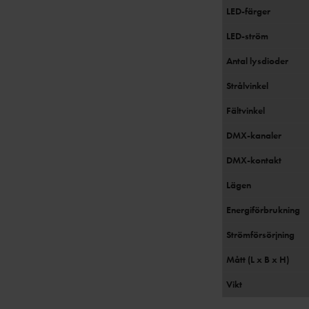
LED-färger
LED-ström
Antal lysdioder
Strålvinkel
Fältvinkel
DMX-kanaler
DMX-kontakt
Lägen
Energiförbrukning
Strömförsörjning
Mått (L x B x H)
Vikt