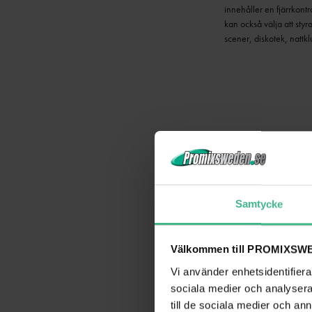
innehåller en fjärrkontr
kan också välja att sty
scener, diskotek, nattk
4-vägs kit med 3x 3W
RGBW färgblandnin
Samtycke
8 DMX-kanaler
Välkommen till PROMIXSWE
DMX och fristående 
Vi använder enhetsidentifierar
sociala medier och analysera 
IR-fjärrkontroll
till de sociala medier och a