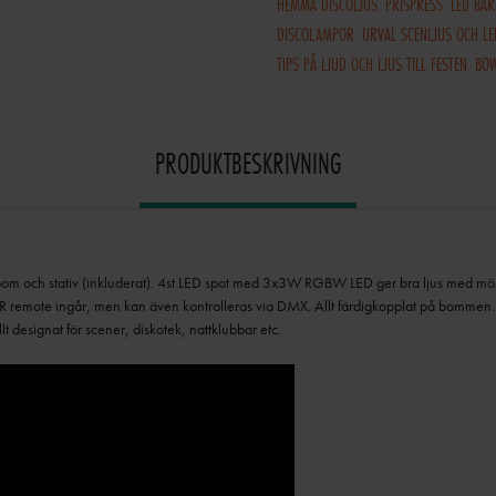
HEMMA DISCOLJUS
PRISPRESS
LED BAR
DISCOLAMPOR
URVAL SCENLJUS OCH L
TIPS PÅ LJUD OCH LJUS TILL FESTEN
BO
PRODUKTBESKRIVNING
bom och stativ (inkluderat). 4st LED spot med 3x3W RGBW LED ger bra ljus med möjli
 IR remote ingår, men kan även kontrolleras via DMX. Allt färdigkopplat på bommen.