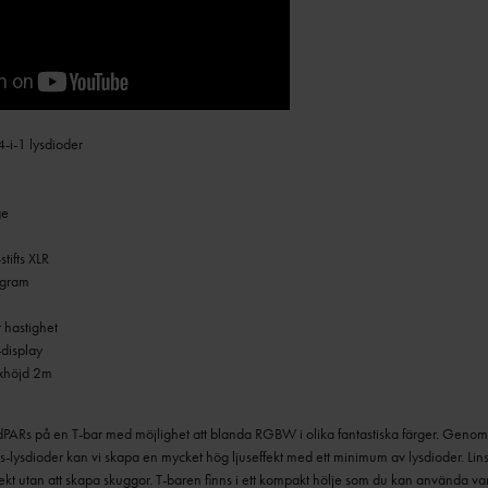
-i-1 lysdioder
ge
tifts XLR
ogram
 hastighet
display
axhöjd 2m
dPARs på en T-bar med möjlighet att blanda RGBW i olika fantastiska färger.
Genom a
s-lysdioder kan vi skapa en mycket hög ljuseffekt med ett minimum av lysdioder.
Lin
fekt utan att skapa skuggor.
T-baren finns i ett kompakt hölje som du kan använda va