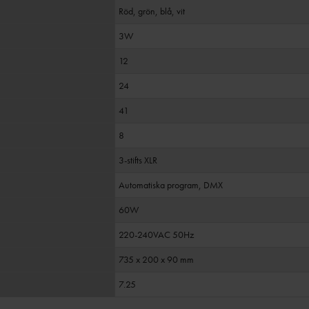
Röd, grön, blå, vit
3W
12
24
41
8
3-stifts XLR
Automatiska program, DMX
60W
220-240VAC 50Hz
735 x 200 x 90 mm
7.25