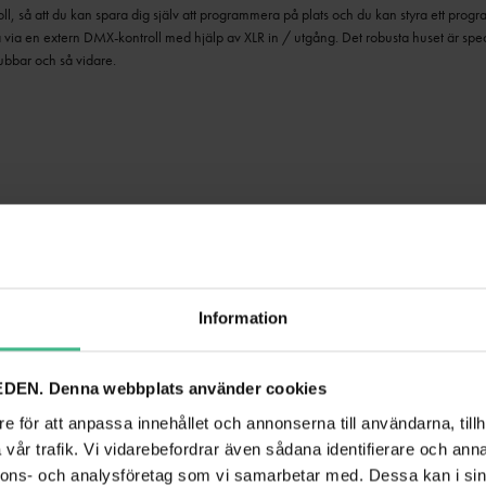
oll, så att du kan spara dig själv att programmera på plats och du kan styra ett progr
ra via en extern DMX-kontroll med hjälp av XLR in / utgång.
Det robusta huset är speci
lubbar och så vidare.
 4-i-1 lysdioder
g
Information
DEN. Denna webbplats använder cookies
läge
e för att anpassa innehållet och annonserna till användarna, tillh
vår trafik. Vi vidarebefordrar även sådana identifierare och anna
nnons- och analysföretag som vi samarbetar med. Dessa kan i sin