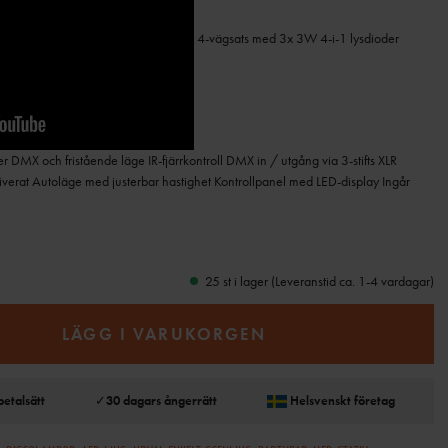
4-vägsats med 3x 3W 4-i-1 lysdioder
X och fristående läge IR-fjärrkontroll DMX in / utgång via 3-stifts XLR
erat Autoläge med justerbar hastighet Kontrollpanel med LED-display Ingår
25 st i lager (Leveranstid ca. 1-4 vardagar)
LÄGG I VARUKORGEN
betalsätt
✓
30 dagars ångerrätt
Helsvenskt företag