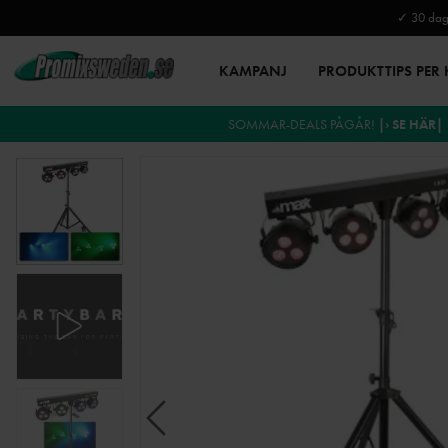
✓ 30 daga
KAMPANJ
PRODUKTTIPS PER
SOMMAR-DEALS PÅGÅR!
|› SE HÄR|