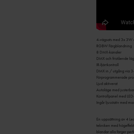
4-vägsats med 3x 3W 4
RGBW Färgblandning
8 DMX-kanaler
DMX och fristående lä
IR-fjärrkontroll
DMX in / utgång via 3-s
Förprogrammerade pr
Ljud aktiverat
Autoläge med justerbar
Kontrollpanel med LED-
Ingår ljusstativ med m
En uppsättning av 4 Le
tekniken med högeffekt
blandar alla färger per