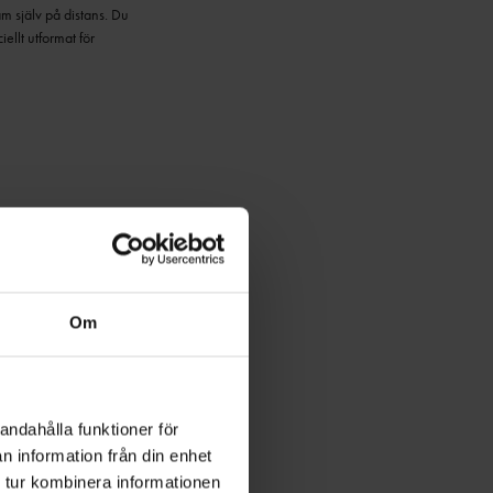
am själv på distans.
Du
ellt utformat för
Om
andahålla funktioner för
n information från din enhet
 tur kombinera informationen