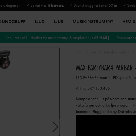
rs ångerrätt
✓ Säkert via
✓ Svensk trygghet i över 50 år
✓ Snabb
 KUNDGRUPP
LJUD
LJUS
MUSIKINSTRUMENT
HEM & 
Populärt nu! Ljudpaket för uteservering & uteplatser
|› SE HÄR|
Sommarens 
Hem
Ljus
Partybar med stativ
MAX PARTYBAR4 PARBAR 
LED PARBAR4 med 4 LED spot på t-b
Art nr:
SKY-150.485
Kompakt scenljus på t-bom och stati
välja färger och olika ljusprogram. 
bommen. Plugg and play. Det robusta h