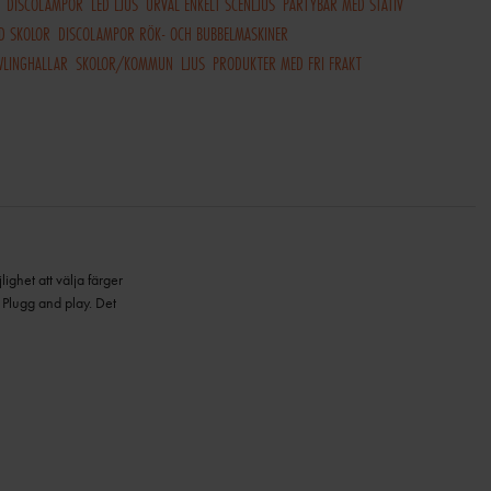
DISCOLAMPOR
LED LJUS
URVAL ENKELT SCENLJUS
PARTYBAR MED STATIV
ED SKOLOR
DISCOLAMPOR RÖK- OCH BUBBELMASKINER
WLINGHALLAR
SKOLOR/KOMMUN
LJUS
PRODUKTER MED FRI FRAKT
ghet att välja färger
 Plugg and play. Det