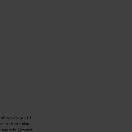
tt kombinera 4-i-1-
serna på framsidan
r som helst.
Systemet