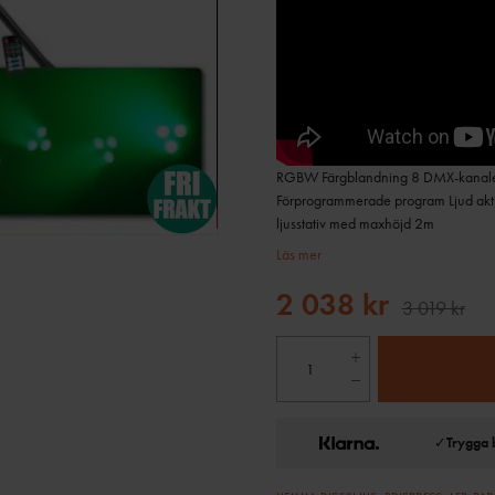
RGBW Färgblandning 8 DMX-kanaler DM
Förprogrammerade program Ljud aktiv
ljusstativ med maxhöjd 2m
Läs mer
2 038 kr
3 019 kr
✓
Trygga 