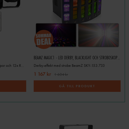
änk också på om du behöver DMX-
på fester, bröllop eller andra
 packa ner och upp och som går
väska. Vi har ljusarmaturer med
BEAMZ MAGIC1 - LED DERBY, BLACKLIGHT OCH STROBOSKOP I ETT
Kraftfullt partyljussystem med 4 Par-lampor och 12x RGB-LEDs
Derby-effekt med strobe BeamZ SKY-153.733
1 167 kr
1 604 kr
T
GÅ TILL PRODUKT
vancerad installation.