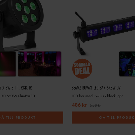
coljus drar mindre el, håller längre och utvecklar mindre värme än äldre typer av lju
VAD ÄR EN MOVING HEAD?
är en programmerbar discolampa som kan röra sig och skapa avancerade ljusmönst
BEHÖVER JAG DMX-STYRNING TILL MINA DISCOLAMPOR?
ning behövs oftast inte DMX, men för större event och synkroniserade ljusshower är 
VILKA DISCOLAMPOR PASSAR BÄST FÖR DJ?
fta kompletta ljuspaket eller kompakta LED-effekter som är lätta att transportera oc
 X 3W 3 I 1, RGB, IR
BEAMZ BUV63 LED BAR 6X3W UV
R 30 6x3W SlimPar30
LED bar med uv-ljus - blacklight
486 kr
558 kr
GÅ TILL PRODUKT
GÅ TILL PRODUK