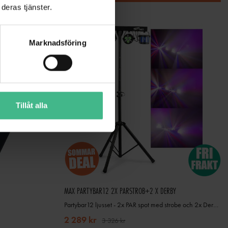
deras tjänster.
Marknadsföring
Tillåt alla
MAX PARTYBAR12 2X PARSTROB+2 X DERBY
Partybar12 ljusset - 2x PAR spot med strobe och 2x Derby. Komplett ljuspaket
2 289 kr
3 326 kr