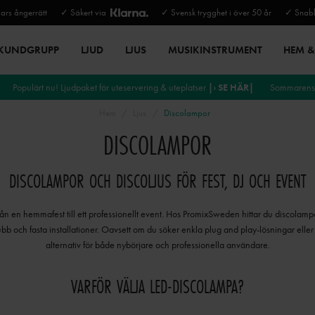
rs ångerrätt
✓ Säkert via
✓ Svensk trygghet i över 50 år
✓ Snabb
 KUNDGRUPP
LJUD
LJUS
MUSIKINSTRUMENT
HEM & 
Populärt nu! Ljudpaket för uteservering & uteplatser
|› SE HÄR|
Sommarens 
Hem
Ljus
Discolampor
DISCOLAMPOR
DISCOLAMPOR OCH DISCOLJUS FÖR FEST, DJ OCH EVENT
 från en hemmafest till ett professionellt event. Hos PromixSweden hittar du discolamp
bb och fasta installationer. Oavsett om du söker enkla plug and play-lösningar eller
alternativ för både nybörjare och professionella användare.
VARFÖR VÄLJA LED-DISCOLAMPA?