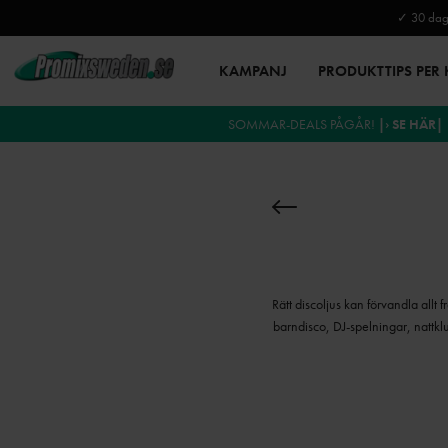
✓ 30 daga
KAMPANJ
PRODUKTTIPS PER
SOMMAR-DEALS PÅGÅR!
|› SE HÄR|
Rätt discoljus kan förvandla allt
barndisco, DJ-spelningar, nattklu