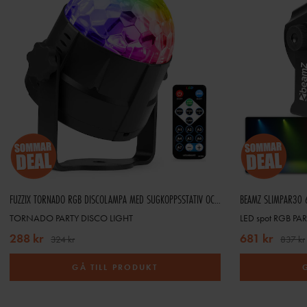
LED-dis
En moving head 
För enklare använd
Mobila DJ:s väljer o
FUZZIX TORNADO RGB DISCOLAMPA MED SUGKOPPSSTATIV OCH MONTERINGSFÄSTE
BEAMZ SLIMPAR30 6
TORNADO PARTY DISCO LIGHT
LED spot RGB PA
288 kr
681 kr
324 kr
837 kr
GÅ TILL PRODUKT