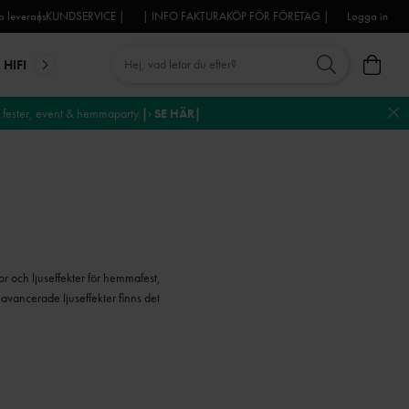
 leverans
| KUNDSERVICE |
| INFO FAKTURAKÖP FÖR FÖRETAG |
Logga in
HIFI
MIKROFONER
DJ-UTRUSTNING
TROSS
DEKO
fester, event & hemmaparty
|› SE HÄR|
or och ljuseffekter för hemmafest,
 avancerade ljuseffekter finns det