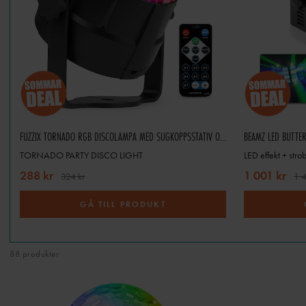
effekter, medan större event o
PromixSweden har ett brett so
tillfälliga event värdesätter 
snabbt att rigga. Vill du göra
FUZZIX TORNADO RGB DISCOLAMPA MED SUGKOPPSSTATIV OCH MONTERINGSFÄSTE
BEAMZ LED BUTTE
TORNADO PARTY DISCO LIGHT
LED effekt + str
288 kr
1 001 kr
324 kr
1 4
GÅ TILL PRODUKT
88 produkter
För hemmafest passar 