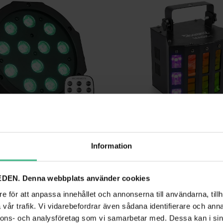
Information
BEAMZ SLIMPAR37 LED PAR MED 12X 4W RGBW LED OCH DMX - INKL. FJÄRRKONTROLL
DEN. Denna webbplats använder cookies
ht 12x4W RGBW
Derby-effekt med strobe BeamZ SKY-
1 167 kr
e för att anpassa innehållet och annonserna till användarna, tillh
kr
1 604 kr
vår trafik. Vi vidarebefordrar även sådana identifierare och anna
GÅ TILL PRODUKT
GÅ TILL PRODUK
nnons- och analysföretag som vi samarbetar med. Dessa kan i sin