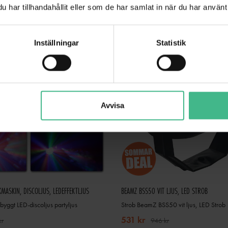
har tillhandahållit eller som de har samlat in när du har använt 
Inställningar
Statistik
Avvisa
MASKIN, DISCOLJUS, LEDEFFEKTLJUS
BEAMZ BSS50 VIT LJUS, LED STROB
yggt LED-discoljus partyljus
Strob BeamZ BSS50 vit ljus, LED Strob
531 kr
kr
946 kr