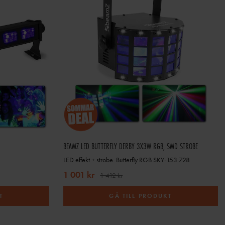
skällor.
er och effekter.
det en stor fördel.
h snabba att montera.
BEAMZ LED BUTTERFLY DERBY 3X3W RGB, SMD STROBE
LED effekt + strobe. Butterfly RGB SKY-153.728
1 001 kr
1 412 kr
T
GÅ TILL PRODUKT