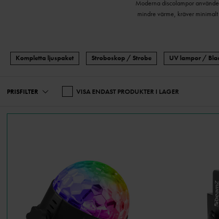
Moderna discolampor använder LE
mindre värme, kräver minimalt un
Kompletta ljuspaket
Stroboskop / Strobe
UV lampor / Blac
När vi skriver att det finns disc
kan vem som helst utan tekniska 
PRISFILTER
VISA ENDAST PRODUKTER I LAGER
du har lätt för att tillfälligt st
Letar du efter fasta installat
discolampa som kallas fö
programmeras för häftigare mön
När du väljer discolampor är d