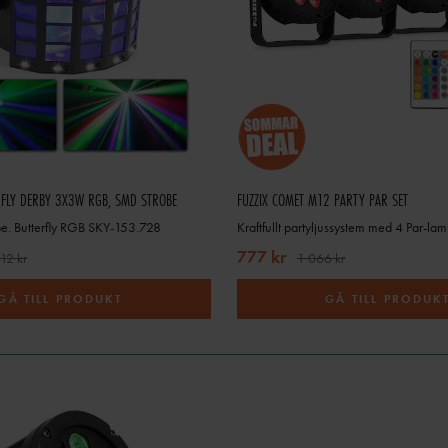
ch DJ-spelningar kan kräva moving heads, stroboskop eller kompletta ljuspaket. T
styrning, ljudstyrning eller möjlighet att montera ljuset i stativ eller tross.
DISCOLJUS FÖR MOBIL DJ OCH EVENT
rtiment med discoljus som passar perfekt för en mobil DJ. Är majoriteten av dina gig 
du nog enkelheten hos ett
komplett ljuspaket
. Här hittar du lösningar som är lätta att
 det riktigt lätt för dig så ska du satsa på en färdig lösning med stativ, armatur och 
RFLY DERBY 3X3W RGB, SMD STROBE
FUZZIX COMET M12 PARTY PAR SET
mängder av olika effekter, stroboskop, uv-lampor och laser inbyggt.
obe. Butterfly RGB SKY-153.728
777 kr
12 kr
1 066 kr
VANLIGA FRÅGOR OM DISCOLAMPOR
GÅ TILL PRODUKT
GÅ TILL PRODUK
VILKEN DISCOLAMPA PASSAR BÄST FÖR HEMMAFEST?
enklare LED-discolampor och ljuseffekter som är lätta att använda och inte kräver a
VAD ÄR SKILLNADEN MELLAN LED-DISCOLJUS OCH ÄLDRE LJUS?