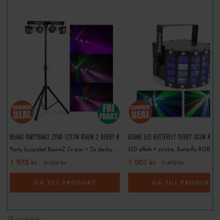
BEAMZ PARTYBAR2 2PAR 12X1W RGBW 2 DERBY R
Party ljuspaket BeamZ 2x par + 2x derby Partybar
1 975 kr
1 001 kr
3 326 kr
1 412 kr
GÅ TILL PRODUKT
GÅ TILL PRODUKT
18 produkter