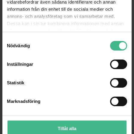
vidarebefordrar även sådana identifierare och annan
information från din enhet till de sociala medier och
annons- och analysföretag som vi samarbetar med.
Dessa kan i sin tur kombinera informationen med annan
information som du har tillhandahållit eller som de har
samlat in när du har använt deras tjänster.
S
Nödvändig
a
m
t
Inställningar
y
c
k
Statistik
e
s
Marknadsföring
v
a
l
Tillåt alla