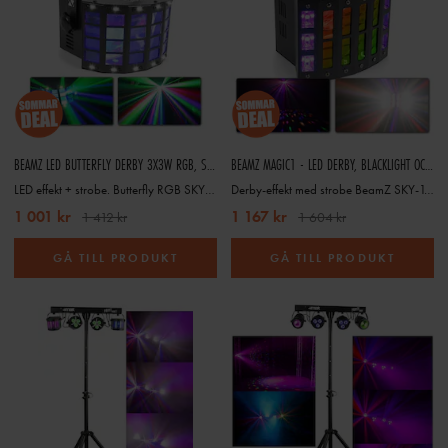
BEAMZ LED BUTTERFLY DERBY 3X3W RGB, SMD STROBE
BEAMZ MAGIC1 - LED DERBY, BLACKLIGHT OCH STROBOSKOP I ETT
LED effekt + strobe. Butterfly RGB SKY-153.728
Derby-effekt med strobe BeamZ SKY-153.733
1 001 kr
1 167 kr
1 412 kr
1 604 kr
GÅ TILL PRODUKT
GÅ TILL PRODUKT