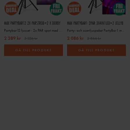
MAX PARTYBAR12 2X PARSTROB+2 X DERBY
MAX PARTYBAR1 2PAR 3X4IN1LED+2 JELLYB
Partybar12 ljusset - 2x PAR spot med strobe och 2x Derby. Komplett ljuspaket
Party- och scenljuspaket PartyBar1 med 2x RGBW LED spot och 2x discoljus inkl stativ
2 289 kr
2 086 kr
3 326 kr
2 866 kr
GÅ TILL PRODUKT
GÅ TILL PRODUKT