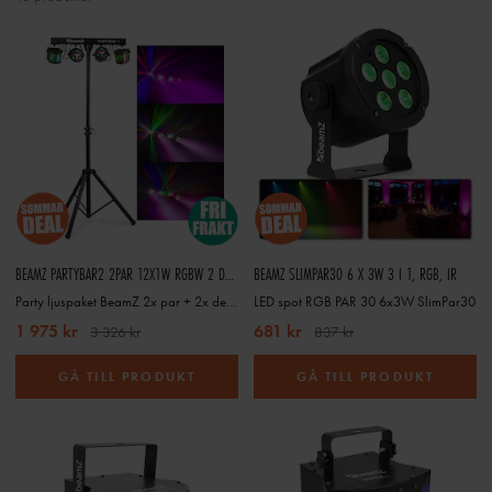
BEAMZ PARTYBAR2 2PAR 12X1W RGBW 2 DERBY R
BEAMZ SLIMPAR30 6 X 3W 3 I 1, RGB, IR
Party ljuspaket BeamZ 2x par + 2x derby Partybar
LED spot RGB PAR 30 6x3W SlimPar30
1 975 kr
681 kr
3 326 kr
837 kr
GÅ TILL PRODUKT
GÅ TILL PRODUKT