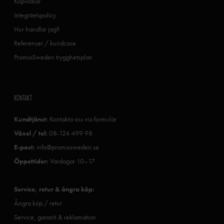
Köpvillkor
Integritetspolicy
Hur handlar jag?
Referenser / kundcase
PromixSweden trygghetsplan
KONTAKT
Kundtjänst:
Kontakta oss via formulär
Växel / tel:
08-124 499 98
E-post:
info@promixsweden.se
Öppettider:
Vardagar 10–17
Service, retur & ångra köp:
Ångra köp / retur
Service, garanti & reklamation