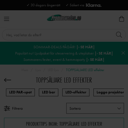
✓ 30 dagars ångerrätt
✓ Säkert via
SOMMAR-DEALS PÅGÅR!
|› SE HÄR|
Populärt nu! Ljudpaket för uteservering & uteplatser
|› SE HÄR|
Sommarens fester, event & hemmaparty
|› SE HÄR|
Hem
Ljus
LED ljus
TOPPSÄLJARE LED effekter
TOPPSÄLJARE LED EFFEKTER
LED PAR-spot
LED bar
LED-effekter
Loggo projektorer
Filtrera
Sortera
PRODUKTTIPS INOM: TOPPSÄLJARE LED EFFEKTER