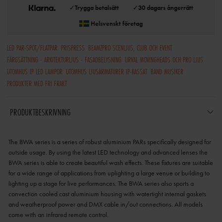
✓
Trygga betalsätt
✓
30 dagars ångerrätt
Helsvenskt företag
LED PAR-SPOT/FLATPAR
PRISPRESS
BEAMZPRO SCENLJUS, CLUB OCH EVENT
FÄRGSÄTTNING - ARKITEKTURLJUS - FASADBELYSNING
URVAL MOVINGHEADS OCH PRO LJUS
UTOMHUS IP LED LAMPOR
UTOMHUS LJUSARMATURER IP-KASSAT
BAND MUSIKER
PRODUKTER MED FRI FRAKT
PRODUKTBESKRIVNING
The BWA series is a series of robust aluminium PARs specifically designed for
outside usage. By using the latest LED technology and advanced lenses the
BWA series is able to create beautiful wash effects. These fixtures are suitable
for a wide range of applications from uplighting a large venue or building to
lighting up a stage for live performances. The BWA series also sports a
convection cooled cast aluminium housing with watertight internal gaskets
and weatherproof power and DMX cable in/out connections. All models
come with an infrared remote control.