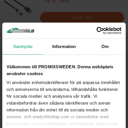
331 kr
445 kr
LÄGG TILL
PD CONNEX CX14-1 PWC TR - SCHUKO CABLE 1.5M
413 kr
539 kr
Samtycke
Information
Om
LÄGG TILL
Välkommen till PROMIXSWEDEN. Denna webbplats
använder cookies
PD CONNEX CX16-1 PWC.TR. EXTENSIONCABLE 1,5M
Vi använder enhetsidentifierare för att anpassa innehållet
IP klassad kabel link powercon 1,5m el
och annonserna till användarna, tillhandahålla funktioner
515 kr
675 kr
för sociala medier och analysera vår trafik. Vi
vidarebefordrar även sådana identifierare och annan
LÄGG TILL
information från din enhet till de sociala medier och
annons- och analysföretag som vi samarbetar med.
PD CONNEX CX07-2 COMBI KABEL STRÖMKONTAKT TR - XLR
Dessa kan i sin tur kombinera informationen med annan