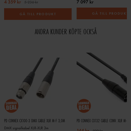
4 359 kr
7 097 kr
5 236 kr
GÅ TILL PRODUKT
GÅ TILL PRODUKT
ANDRA KUNDER KÖPTE OCKSÅ
PD CONNEX CX100-3 DMX CABLE XLR M-F 3,0M
PD CONNEX CX132 CABLE CONV. XLR M- R
DMX signalkabel XLR-XLR 3m
144 kr
199 kr