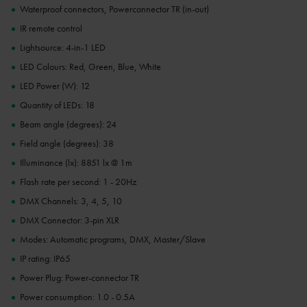
Waterproof connectors, Powerconnector TR (in-out)
IR remote control
Lightsource: 4-in-1 LED
LED Colours: Red, Green, Blue, White
LED Power (W): 12
Quantity of LEDs: 18
Beam angle (degrees): 24
Field angle (degrees): 38
Illuminance (lx): 8851 lx @ 1m
Flash rate per second: 1 - 20Hz
DMX Channels: 3, 4, 5, 10
DMX Connector: 3-pin XLR
Modes: Automatic programs, DMX, Master/Slave
IP rating: IP65
Power Plug: Power-connector TR
Power consumption: 1.0 - 0.5A