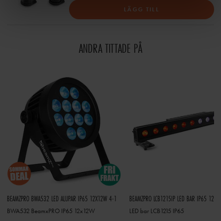
LÄGG TILL
ANDRA TITTADE PÅ
BEAMZPRO BWA532 LED ALUPAR IP65 12X12W 4-1
BEAMZPRO LCB1215IP LED BAR IP65 12X1
BWA532 BeamxPRO IP65 12x12W
LED bar LCB1215 IP65