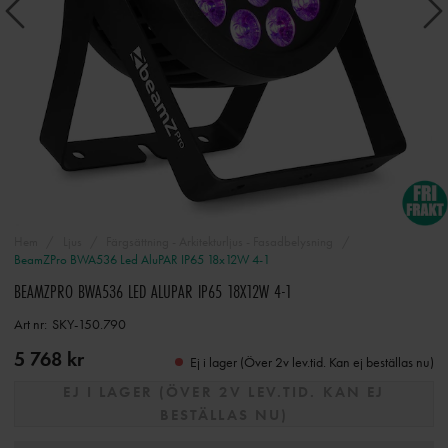
Hem
Ljus
Färgsättning - Arkitekturljus - Fasadbelysning
BeamZPro BWA536 Led AluPAR IP65 18x12W 4-1
BEAMZPRO BWA536 LED ALUPAR IP65 18X12W 4-1
Art nr:
SKY-150.790
5 768 kr
Ej i lager (Över 2v lev.tid. Kan ej beställas nu)
EJ I LAGER (ÖVER 2V LEV.TID. KAN EJ
BESTÄLLAS NU)