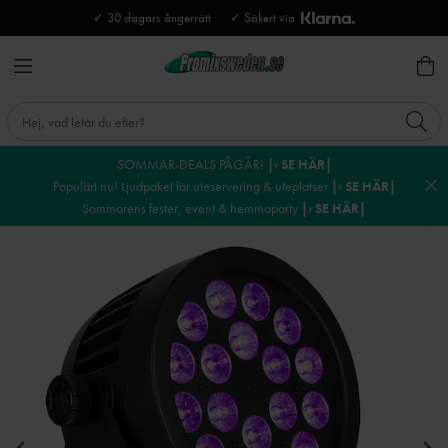
✓ 30 dagars ångerrätt
✓ Säkert via
SOMMAR-DEALS PÅGÅR!
|› SE HÄR|
Populärt nu! Ljudpaket för uteservering & uteplatser
|› SE HÄR|
Sommarens fester, event & hemmaparty
|› SE HÄR|