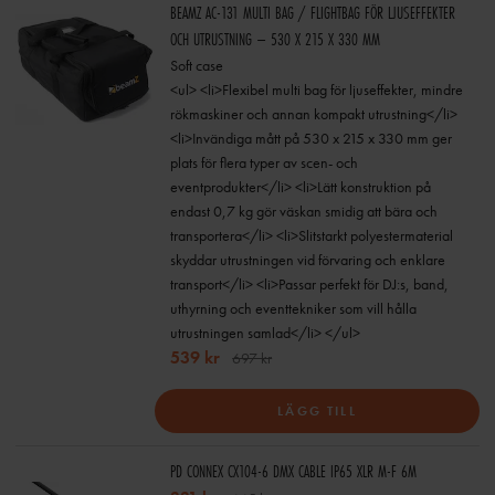
BEAMZ AC-131 MULTI BAG / FLIGHTBAG FÖR LJUSEFFEKTER
OCH UTRUSTNING – 530 X 215 X 330 MM
Soft case
<ul> <li>Flexibel multi bag för ljuseffekter, mindre
rökmaskiner och annan kompakt utrustning</li>
<li>Invändiga mått på 530 x 215 x 330 mm ger
plats för flera typer av scen- och
eventprodukter</li> <li>Lätt konstruktion på
endast 0,7 kg gör väskan smidig att bära och
transportera</li> <li>Slitstarkt polyestermaterial
skyddar utrustningen vid förvaring och enklare
transport</li> <li>Passar perfekt för DJ:s, band,
uthyrning och eventtekniker som vill hålla
utrustningen samlad</li> </ul>
539 kr
697 kr
LÄGG TILL
PD CONNEX CX104-6 DMX CABLE IP65 XLR M-F 6M