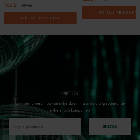
186 kr
221 kr
GÅ TILL PRODUKT
GÅ TILL PRODUKT
NYHETSBREV
Som prenumerant på vårt nyhetsbrev missar du aldrig spännande
nyheter och kampanjer!
SKICKA