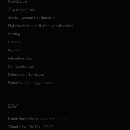
Kontakta oss
Ångra köp / retur
Service, garanti & reklamation
Elektronisk faktura till offentlig verksamhet
Leasing
Om oss
Köpvillkor
Integritetspolicy
Hur handlar jag?
Referenser / kundcase
PromixSweden trygghetsplan
KONTAKT
Kundtjänst:
Kontakta oss via formulär
Växel / tel:
08-124 499 98