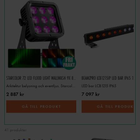
Välj bland
wash-lights, floodlights och wall-washers
för att anpassa
ljussättningen efter dina behov.
Behöver du hjälp att hitta rätt?
Kontakta oss
för expertrådgivning!
STARCOLOR 72 LED FLOOD LIGHT WALLWASH 9X 8W IP65 RGBW
BEAMZPRO LCB1215IP LED BAR IP65 12X1
Arkitektur belysning och eventljus. Starcolor 72 LED Flood Light WallWash 9X 8W IP65 RGBW
LED bar LCB1215 IP65
2 887 kr
7 097 kr
GÅ TILL PRODUKT
GÅ TILL PRODUKT
41 produkter