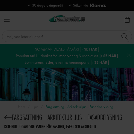
✓ 30 dagars ångerrätt
✓ Säkert via
SOMMAR-DEALS PÅGÅR!
|› SE HÄR|
Populärt nu! Ljudpaket för uteservering & uteplatser
|› SE HÄR|
Sommarens fester, event & hemmaparty
|› SE HÄR|
Hem
Ljus
Färgsättning - Arkitekturljus - Fasadbelysning
FÄRGSÄTTNING - ARKITEKTURLJUS - FASADBELYSNING
KRAFTFULL UTOMHUSBELYSNING FÖR FASADER, EVENT OCH ARKITEKTUR