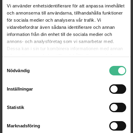
Vi använder enhetsidentifierare för att anpassa innehållet
och annonserna till användarna, tillhandahålla funktioner
för sociala medier och analysera vår trafik. Vi
vidarebefordrar även sådana identifierare och annan
information från din enhet till de sociala medier och
annons- och analysföretag som vi samarbetar med.
Dessa kan i sin tur kombinera informationen med annan
information som du har tillhandahållit eller som de har
samlat in när du har använt deras tjänster.
S
Nödvändig
a
m
t
Inställningar
y
c
k
Statistik
e
s
Marknadsföring
v