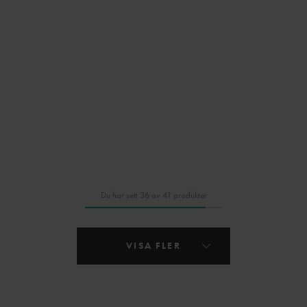
Du har sett 36 av 41 produkter
VISA FLER