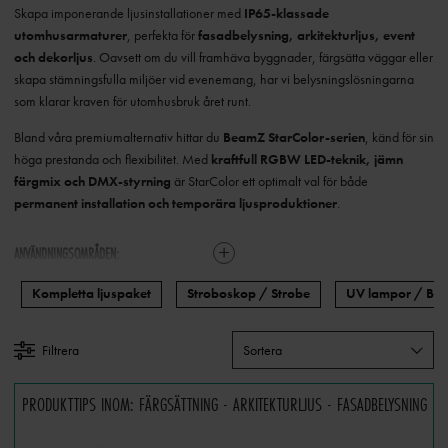
Skapa imponerande ljusinstallationer med
IP65-klassade
utomhusarmaturer
, perfekta för
fasadbelysning, arkitekturljus, event
och dekorljus
. Oavsett om du vill framhäva byggnader, färgsätta väggar eller
skapa stämningsfulla miljöer vid evenemang, har vi belysningslösningarna
som klarar kraven för utomhusbruk året runt.
Bland våra premiumalternativ hittar du
BeamZ StarColor-serien
, känd för sin
höga prestanda och flexibilitet. Med
kraftfull RGBW LED-teknik, jämn
färgmix och DMX-styrning
är StarColor ett optimalt val för både
permanent installation och temporära ljusproduktioner
.
ANVÄNDNINGSOMRÅDEN:
✔
Fasadbelysning & arkitekturljus
– Låt byggnader och fasader lysa upp
Kompletta ljuspaket
Stroboskop / Strobe
UV lampor / Blac
med eleganta ljusinstallationer.
✔
Event- och dekorljus
– Skapa dynamiska färgeffekter och atmosfär vid
Filtrera
Sortera
konserter, festivaler och event.
✔
Färgsättning av byggnader
– Ge liv åt väggar och konstruktioner med
PRODUKTTIPS INOM: FÄRGSÄTTNING - ARKITEKTURLJUS - FASADBELYSNING
kraftfull wash-teknologi.
✔
Utomhusbelysning med IP65
– Vädertåliga armaturer som fungerar i alla
förhållanden.