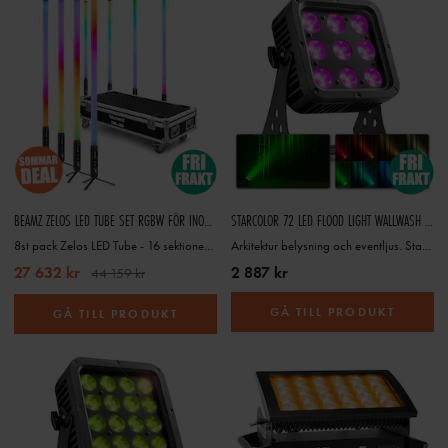
BEAMZ ZELOS LED TUBE SET RGBW FÖR INOMHUS- OCH UTOMHUSBRUK, SET MED 8
STARCOLOR 72 LED FLOOD LIGHT WALLWASH 9X 8W IP65 RGBW
8st pack Zelos LED Tube - 16 sektioner och IP65 klassning
Arkitektur belysning och eventljus. Starcolor 72 LED Flood Light WallWash 9X 8W IP65 RGBW
27 632 kr
2 887 kr
44 159 kr
GÅ TILL PRODUKT
GÅ TILL PRODUKT