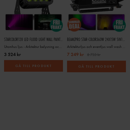
STARCOLOR128 LED FLOOD LIGHT WALL PAINT 16X 8W IP65 RGBW
BEAMZPRO STAR-COLOR360W 24X15W 5IN1 RGBWA
Utomhus ljus - Arkitektur belysning och eventljus Starcolor128 LED flood light, wall paint16X 8W IP65 RGBW
Arkitekturljus och eventljus wall wash / wallpaint Färgväxlare wall wash 24x15W 5in1 RGBWY IP65 utomhus/inomhus
3 524 kr
7 249 kr
8 733 kr
GÅ TILL PRODUKT
GÅ TILL PRODUKT