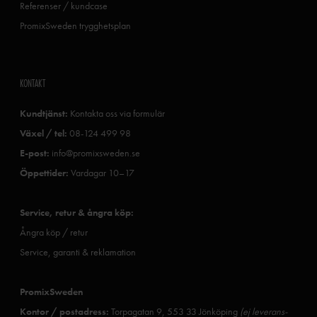
Referenser / kundcase
PromixSweden trygghetsplan
KONTAKT
Kundtjänst:
Kontakta oss via formulär
Växel / tel:
08-124 499 98
E-post:
info@promixsweden.se
Öppettider:
Vardagar 10–17
Service, retur & ångra köp:
Ångra köp / retur
Service, garanti & reklamation
PromixSweden
Kontor / postadress:
Torpagatan 9, 553 33 Jönköping
(ej leverans-