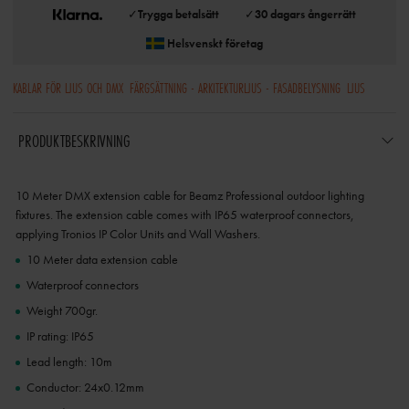
✓
Trygga betalsätt
✓
30 dagars ångerrätt
Helsvenskt företag
KABLAR FÖR LJUS OCH DMX
FÄRGSÄTTNING - ARKITEKTURLJUS - FASADBELYSNING
LJUS
PRODUKTBESKRIVNING
10 Meter DMX extension cable for Beamz Professional outdoor lighting
fixtures. The extension cable comes with IP65 waterproof connectors,
applying Tronios IP Color Units and Wall Washers.
10 Meter data extension cable
Waterproof connectors
Weight 700gr.
IP rating: IP65
Lead length: 10m
Conductor: 24x0.12mm