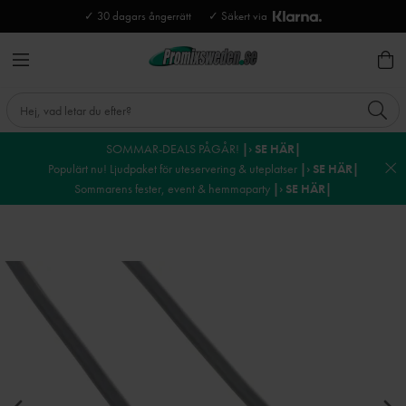
✓ 30 dagars ångerrätt
✓ Säkert via
SOMMAR-DEALS PÅGÅR!
|› SE HÄR|
Populärt nu! Ljudpaket för uteservering & uteplatser
|› SE HÄR|
Sommarens fester, event & hemmaparty
|› SE HÄR|