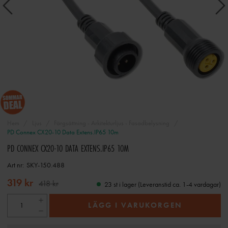
Hem
Ljus
Färgsättning - Arkitekturljus - Fasadbelysning
PD Connex CX20-10 Data Extens.IP65 10m
PD CONNEX CX20-10 DATA EXTENS.IP65 10M
Art nr:
SKY-150.488
319 kr
418 kr
23 st i lager (Leveranstid ca. 1-4 vardagar)
LÄGG I VARUKORGEN