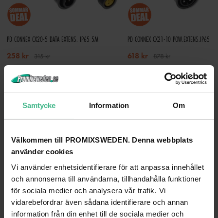
PD CONNEX CX20-5 DATA EXTENS. IP65 5M
PD CONNEX CX21-10 POW.EXTENS.IP65 1
258 kr
618 kr
315 kr
878 kr
GÅ TILL PRODUKT
GÅ TILL PRODUKT
ANDRA KUNDER KÖPTE OCKSÅ
Samtycke
Information
Om
Välkommen till PROMIXSWEDEN. Denna webbplats
använder cookies
Vi använder enhetsidentifierare för att anpassa innehållet
och annonserna till användarna, tillhandahålla funktioner
för sociala medier och analysera vår trafik. Vi
vidarebefordrar även sådana identifierare och annan
information från din enhet till de sociala medier och