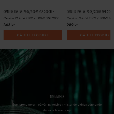
OMNILUX PAR-56 230V/500W NSP 2000H H
OMNILUX PAR-56 230V/300W MFL 2000H
Omnilux PAR-56 230V / 500W NSP 2000h H
363 kr
289 kr
GÅ TILL PRODUKT
GÅ TILL PRODUKT
NYHETSBREV
Som prenumerant på vårt nyhetsbrev missar du aldrig spännande
nyheter och kampanjer!