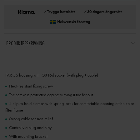
✓
Trygga betalsätt
✓
30 dagars ångerrätt
Helsvenskt företag
PRODUKTBESKRIVNING
PAR-56 housing with GX16d socket (with plug + cable)
Heat-resistant fixing screw
The screw is protected against turning it too far out
4 clip-to-hold clamps with spring locks for comfortable opening of the color
filter frame
Strong cable tension relief
Control via plug and play
With mounting bracket