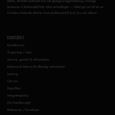
fabrik, ett brett sortiment och vår gedigna lagerhållning i Sverige
levererar vi blixtsnabbt från våra centrallager — vilket gör oss till en av
Nordens ledande aktörer inom professionellt ljud, ljus och dekor!
KUNDTJÄNST
Kontakta oss
Ångra köp / retur
Service, garanti & reklamation
Elektronisk faktura till offentlig verksamhet
Leasing
Om oss
Köpvillkor
Integritetspolicy
Hur handlar jag?
Referenser / kundcase