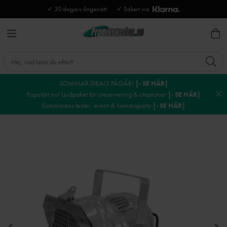
✓ 30 dagars ångerrätt
✓ Säkert via
SOMMAR-DEALS PÅGÅR!
|› SE HÄR|
Populärt nu! Ljudpaket för uteservering & uteplatser
|› SE HÄR|
Sommarens fester, event & hemmaparty
|› SE HÄR|