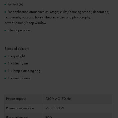
For PAR 56
For application areas such as: Stage; clubs/dancing school; decoration;
restaurants, bars and hotels; theater; video and photography;
advertisement/Shop window
Silent operation
Scope of delivery
1 x spotlight
1 x filter frame
1 x lamp clamping ring
1 x user manual
Power supply:
230 V AC, 50 Hz
Power consumption:
Max. 500 W
IP classification:
IP20