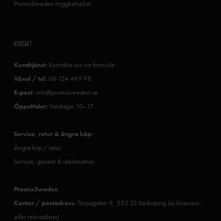
PromixSweden trygghetsplan
KONTAKT
Kundtjänst:
Kontakta oss via formulär
Växel / tel:
08-124 499 98
E-post:
info@promixsweden.se
Öppettider:
Vardagar 10–17
Service, retur & ångra köp:
Ångra köp / retur
Service, garanti & reklamation
PromixSweden
Kontor / postadress:
Torpagatan 9, 553 33 Jönköping
(ej leverans-
eller returadress)