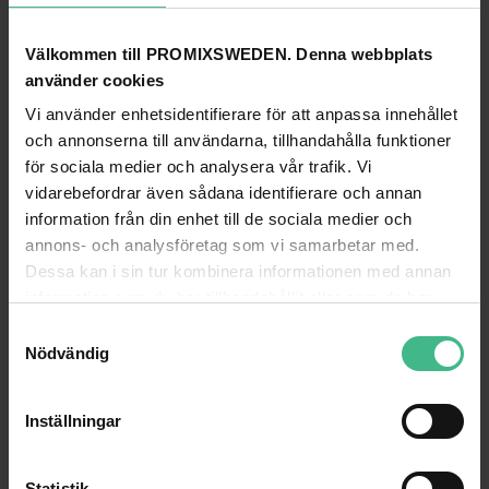
LÄGG TILL
Välkommen till PROMIXSWEDEN. Denna webbplats
ACCESSORY SAFETY PLUG PLASTIC BK
använder cookies
Tillbehör Säkerhets plugg plast svart
Vi använder enhetsidentifierare för att anpassa innehållet
81 kr
och annonserna till användarna, tillhandahålla funktioner
för sociala medier och analysera vår trafik. Vi
GÅ TILL
vidarebefordrar även sådana identifierare och annan
information från din enhet till de sociala medier och
ROADINGER FLIGHTCASE 4X PAR-56 SPOT LONG
annons- och analysföretag som vi samarbetar med.
Roadinger Flightcase 4x PAR-56 plats lång
Dessa kan i sin tur kombinera informationen med annan
PRO Flightcase för PAR-56
information som du har tillhandahållit eller som de har
4 507 kr
samlat in när du har använt deras tjänster.
S
Nödvändig
a
LÄGG TILL
m
t
Inställningar
SAVEKING SAFETY BOND 3X600 SILVER
y
Saveking Säkerhetsvajer 3x600 silver
c
271 kr
k
Statistik