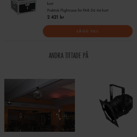
kort
Praktisk Flightcase för PAR-56 4st kort
2 421 kr
LÄGG TILL
ANDRA TITTADE PÅ