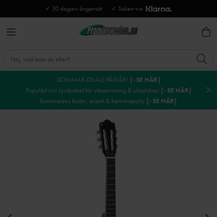
✓ 30 dagars ångerrätt
✓ Säkert via
SOMMAR-DEALS PÅGÅR!
|› SE HÄR|
Populärt nu! Ljudpaket för uteservering & uteplatser
|› SE HÄR|
Sommarens fester, event & hemmaparty
|› SE HÄR|