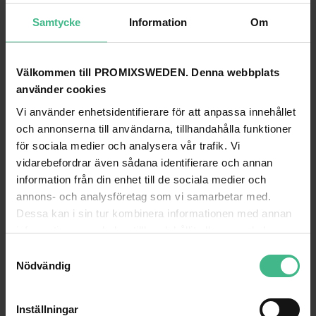
GÅ TILL
Samtycke
Information
Om
DIMAVERY CSB-400 CLASSIC GUITAR BAG
DiMavery CSB-400 klassisk akustisk gitarr väska
Välkommen till PROMIXSWEDEN. Denna webbplats
DIMAVERY CSB-400 klassisk gitarr 4/4 (vuxen
använder cookies
fullstor gitarr) fodral Bag Softbag för gitarr
390 kr
535 kr
Vi använder enhetsidentifierare för att anpassa innehållet
och annonserna till användarna, tillhandahålla funktioner
LÄGG TILL
för sociala medier och analysera vår trafik. Vi
vidarebefordrar även sådana identifierare och annan
information från din enhet till de sociala medier och
ANDRA TITTADE PÅ
annons- och analysföretag som vi samarbetar med.
Dessa kan i sin tur kombinera informationen med annan
information som du har tillhandahållit eller som de har
samlat in när du har använt deras tjänster.
S
Nödvändig
a
m
t
Inställningar