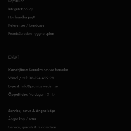
Köpvillkor
Integritetspolicy
Hur handlar jag?
Referenser / kundcase
PromixSweden trygghetsplan
KONTAKT
Kundtjänst:
Kontakta oss via formulär
Växel / tel:
08-124 499 98
E-post:
info@promixsweden.se
Öppettider:
Vardagar 10–17
Service, retur & ångra köp:
Ångra köp / retur
Service, garanti & reklamation