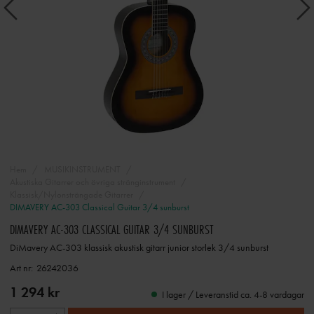
Hem
MUSIKINSTRUMENT
Akustiska Gitarrer och övriga stränginstrument
Klassisk/Nylonsträngade Gitarrer
DIMAVERY AC-303 Classical Guitar 3/4 sunburst
DIMAVERY AC-303 CLASSICAL GUITAR 3/4 SUNBURST
DiMavery AC-303 klassisk akustisk gitarr junior storlek 3/4 sunburst
Art nr:
26242036
1 294 kr
I lager / Leveranstid ca. 4-8 vardagar