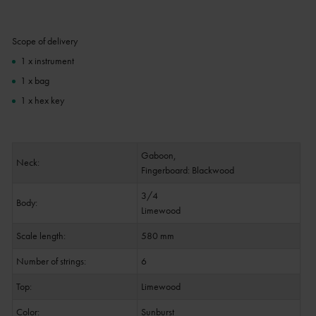
Scope of delivery
1 x instrument
1 x bag
1 x hex key
Gaboon,
Neck:
Fingerboard: Blackwood
3/4
Body:
Limewood
Scale length:
580 mm
Number of strings:
6
Top:
Limewood
Color:
Sunburst