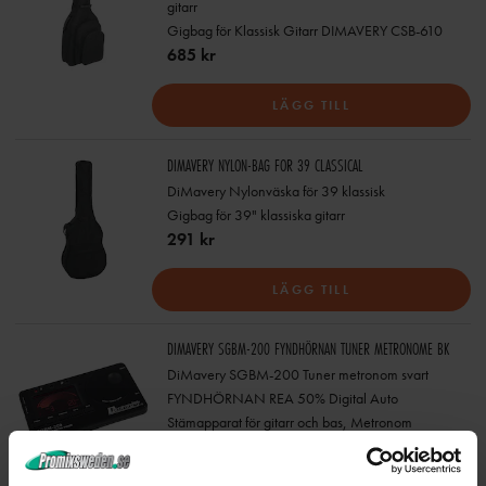
gitarr
Gigbag för Klassisk Gitarr DIMAVERY CSB-610
685 kr
LÄGG TILL
DIMAVERY NYLON-BAG FOR 39 CLASSICAL
DiMavery Nylonväska för 39 klassisk
Gigbag för 39" klassiska gitarr
291 kr
LÄGG TILL
DIMAVERY SGBM-200 FYNDHÖRNAN TUNER METRONOME BK
DiMavery SGBM-200 Tuner metronom svart
FYNDHÖRNAN REA 50% Digital Auto
Stämapparat för gitarr och bas, Metronom
276 kr
554 kr