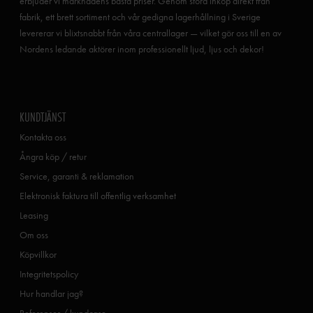
erbjuder vi marknadens bästa priser. Genom stora inköp direkt från
fabrik, ett brett sortiment och vår gedigna lagerhållning i Sverige
levererar vi blixtsnabbt från våra centrallager — vilket gör oss till en av
Nordens ledande aktörer inom professionellt ljud, ljus och dekor!
KUNDTJÄNST
Kontakta oss
Ångra köp / retur
Service, garanti & reklamation
Elektronisk faktura till offentlig verksamhet
Leasing
Om oss
Köpvillkor
Integritetspolicy
Hur handlar jag?
Referenser / kundcase