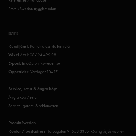
PromixSweden trygghetsplan
KONTAKT
Kundtjänst:
Kontakta oss via formulär
Växel / tel:
08-124 499 98
E-post:
info@promixsweden.se
Öppettider:
Vardagar 10–17
Service, retur & ångra köp:
Ångra köp / retur
Service, garanti & reklamation
PromixSweden
Kontor / postadress:
Torpagatan 9, 553 33 Jönköping
(ej leverans-