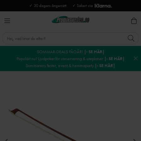
✓ 30 dagars ångerrätt
✓ Säkert via
SOMMAR-DEALS PÅGÅR!
|› SE HÄR|
Populärt nu! Ljudpaket för uteservering & uteplatser
|› SE HÄR|
Sommarens fester, event & hemmaparty
|› SE HÄR|