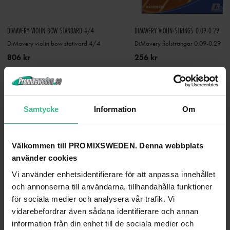
DIMAVERY VIOLIN BOW STANDARD 4/4
DIMAVERY VIOLIN-STRINGS 0.09-0.29
DiMavery violin bow stativard 4/4
DiMavery fiolsträngar 0.09-0.29
806 kr
256 kr
GÅ TILL PRODUKT
GÅ TILL PRODUKT
ANDRA KUNDER KÖPTE OCKSÅ
Samtycke
Information
Om
Välkommen till PROMIXSWEDEN. Denna webbplats
använder cookies
Vi använder enhetsidentifierare för att anpassa innehållet
och annonserna till användarna, tillhandahålla funktioner
för sociala medier och analysera vår trafik. Vi
vidarebefordrar även sådana identifierare och annan
information från din enhet till de sociala medier och