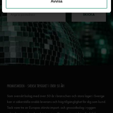
nyheter och kampanjer!
Avvisa
SKICKA
PROMIXSWEDEN - SVENSK TRYGGHET I ÖVER 50 ÅR!
Som svenskt bolag med över 50 år i branschen och stora lager i Sverige
kan vi säkerställa snabb leverans och hög tillgänglighet för dig som kund.
Tack vare tre av Europas största import- och grossistbolag i ryggen