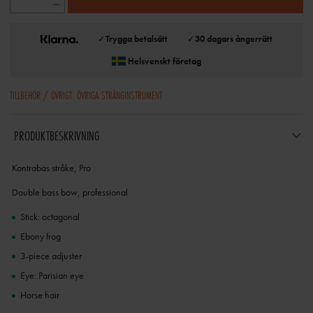
✓
Trygga betalsätt
✓
30 dagars ångerrätt
Helsvenskt företag
TILLBEHÖR / ÖVRIGT
ÖVRIGA STRÄNGINSTRUMENT
PRODUKTBESKRIVNING
Kontrabas stråke, Pro
Double bass bow, professional
Stick: octagonal
Ebony frog
3-piece adjuster
Eye: Parisian eye
Horse hair