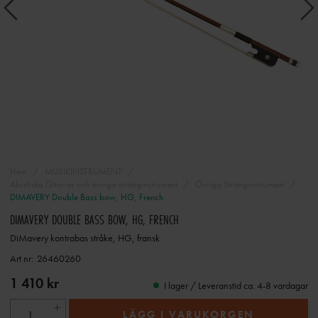
Hem
MUSIKINSTRUMENT
Akustiska Gitarrer och övriga stränginstrument
Övriga Stränginstrument
DIMAVERY Double Bass bow, HG, French
DIMAVERY DOUBLE BASS BOW, HG, FRENCH
DiMavery kontrabas stråke, HG, fransk
Art nr:
26460260
1 410 kr
I lager / Leveranstid ca. 4-8 vardagar
LÄGG I VARUKORGEN