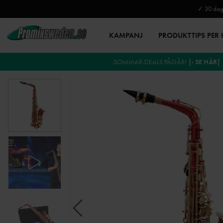
✓ 30 daga
KAMPANJ
PRODUKTTIPS PER
SOMMAR-DEALS PÅGÅR!
|› SE HÄR|