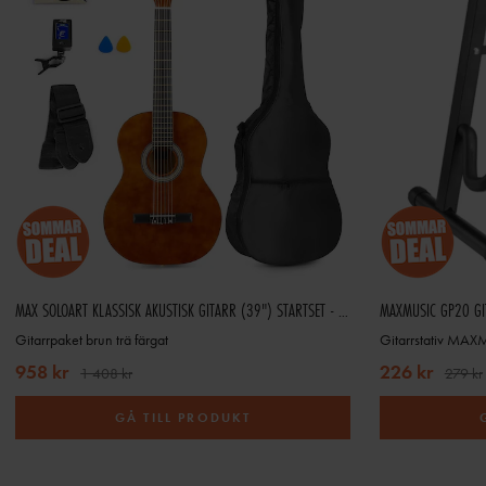
MAX SOLOART KLASSISK AKUSTISK GITARR (39") STARTSET - BRUN (TRÄ)
MAXMUSIC GP20 GIT
Gitarrpaket brun trä färgat
Gitarrstativ MAX
958 kr
226 kr
1 408 kr
279 kr
GÅ TILL PRODUKT