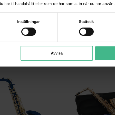
318 kr
har tillhandahållit eller som de har samlat in när du har använt 
Inställningar
Statistik
LÄGG TILL
ANDRA TITTADE PÅ
Avvisa