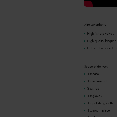
Alto saxophone
High f sharp valves
High quality lacquer
Full and balanced s
Scope of delivery
1 x case
1 x instrument
3 x strap
1 x gloves
1 x polishing cloth
1 x mouth piece