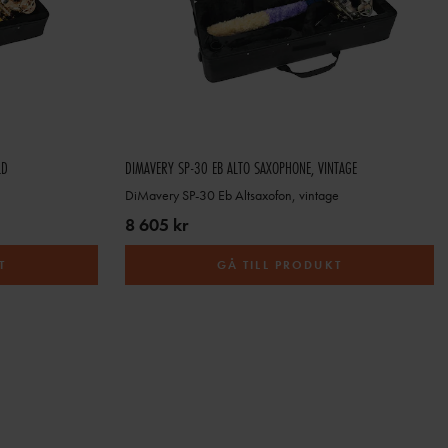
LD
DIMAVERY SP-30 EB ALTO SAXOPHONE, VINTAGE
DiMavery SP-30 Eb Altsaxofon, vintage
8 605 kr
T
GÅ TILL PRODUKT