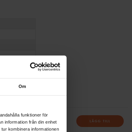
Om
R SAXOPHONE, BLACK
andahålla funktioner för
LÄGG TILL
n information från din enhet
 saxofon, svart
vart
 tur kombinera informationen