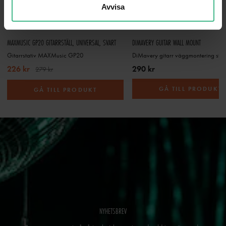
Avvisa
MAXMUSIC GP20 GITARRSTÄLL, UNIVERSAL, SVART
DIMAVERY GUITAR WALL MOUNT
Gitarrstativ MAXMusic GP20
DiMavery gitarr väggmontering stat
226 kr
290 kr
279 kr
GÅ TILL PRODUKT
GÅ TILL PRODUKT
NYHETSBREV