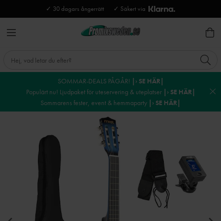
✓ 30 dagars ångerrätt
✓ Säkert via
SOMMAR-DEALS PÅGÅR!
|› SE HÄR|
Populärt nu! Ljudpaket för uteservering & uteplatser
|› SE HÄR|
Sommarens fester, event & hemmaparty
|› SE HÄR|