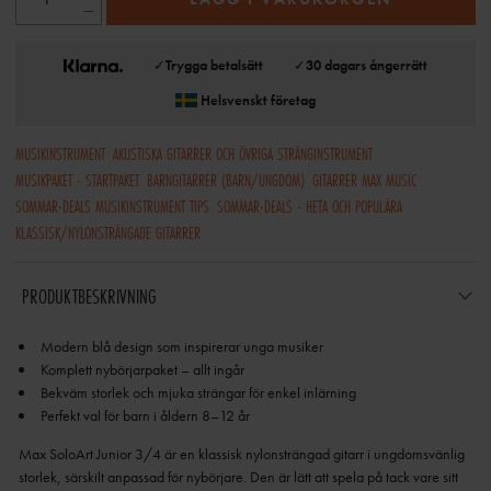
✓
Trygga betalsätt
✓
30 dagars ångerrätt
Helsvenskt företag
MUSIKINSTRUMENT
AKUSTISKA GITARRER OCH ÖVRIGA STRÄNGINSTRUMENT
MUSIKPAKET - STARTPAKET
BARNGITARRER (BARN/UNGDOM)
GITARRER MAX MUSIC
SOMMAR-DEALS MUSIKINSTRUMENT TIPS
SOMMAR-DEALS - HETA OCH POPULÄRA
KLASSISK/NYLONSTRÄNGADE GITARRER
PRODUKTBESKRIVNING
Perfekt val för barn i åldern 8–12 år
Max SoloArt Junior 3/4 är en klassisk nylonsträngad gitarr i ungdomsvänlig
storlek, särskilt anpassad för nybörjare. Den är lätt att spela på tack vare sitt