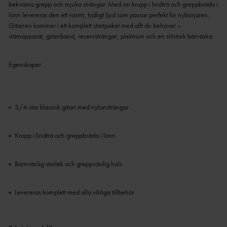
bekväma grepp och mjuka strängar. Med sin kropp i lindträ och greppbräda i
lönn levererar den ett varmt, tydligt ljud som passar perfekt för nybörjaren.
Gitarren kommer i ett komplett startpaket med allt du behöver –
stämapparat, gitarrband, reservsträngar, plektrum och en slitstark bärväska.
Egenskaper
3/4-stor klassisk gitarr med nylonsträngar
Kropp i lindträ och greppbräda i lönn
Barnvänlig storlek och greppvänlig hals
Levereras komplett med alla viktiga tillbehör