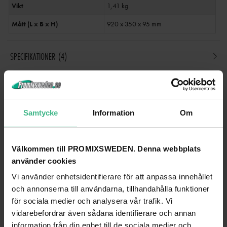
Vikt
1,41 kg
Mått (L x B x H)
920 x 350 x 95 mm
SPECIFIKATIONER
4
ANDRA TITTADE PÅ
Samtycke
Information
Om
Välkommen till PROMIXSWEDEN. Denna webbplats
använder cookies
Vi använder enhetsidentifierare för att anpassa innehållet
och annonserna till användarna, tillhandahålla funktioner
för sociala medier och analysera vår trafik. Vi
vidarebefordrar även sådana identifierare och annan
information från din enhet till de sociala medier och