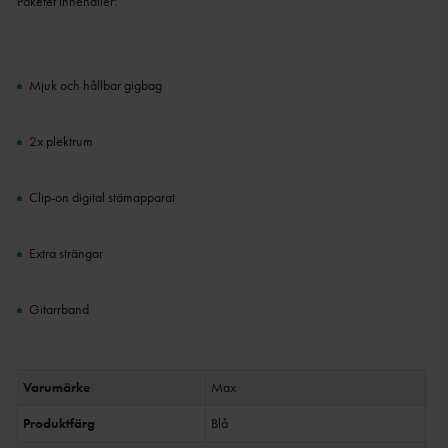
Paketet innehåller:
Mjuk och hållbar gigbag
2x plektrum
Clip-on digital stämapparat
Extra strängar
Gitarrband
Varumärke
Max
Produktfärg
Blå