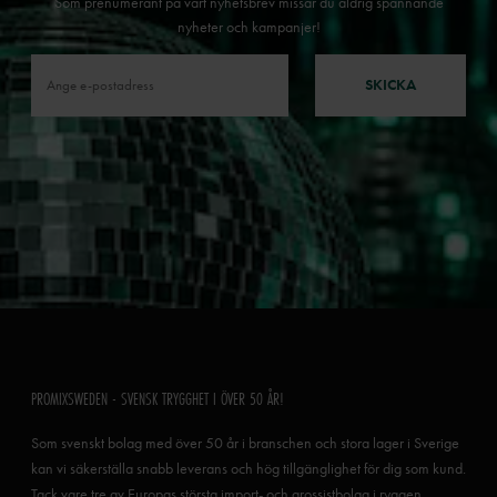
Som prenumerant på vårt nyhetsbrev missar du aldrig spännande
nyheter och kampanjer!
SKICKA
PROMIXSWEDEN - SVENSK TRYGGHET I ÖVER 50 ÅR!
Som svenskt bolag med över 50 år i branschen och stora lager i Sverige
kan vi säkerställa snabb leverans och hög tillgänglighet för dig som kund.
Tack vare tre av Europas största import- och grossistbolag i ryggen