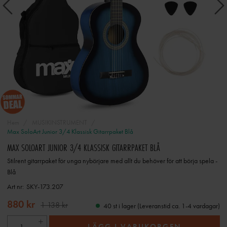
Hem
MUSIKINSTRUMENT
Max SoloArt Junior 3/4 Klassisk Gitarrpaket Blå
MAX SOLOART JUNIOR 3/4 KLASSISK GITARRPAKET BLÅ
Stilrent gitarrpaket för unga nybörjare med allt du behöver för att börja spela -
Blå
Art nr:
SKY-173.207
880 kr
1 138 kr
40 st i lager (Leveranstid ca. 1-4 vardagar)
LÄGG I VARUKORGEN