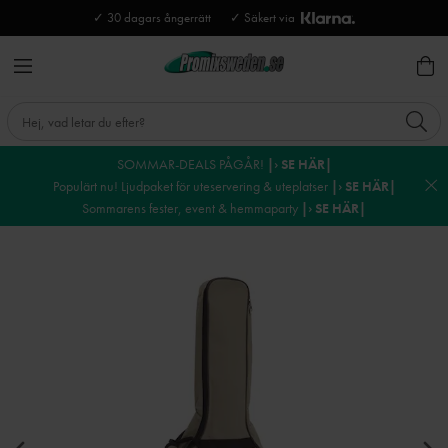
✓ 30 dagars ångerrätt
✓ Säkert via
SOMMAR-DEALS PÅGÅR!
|› SE HÄR|
Populärt nu! Ljudpaket för uteservering & uteplatser
|› SE HÄR|
Sommarens fester, event & hemmaparty
|› SE HÄR|