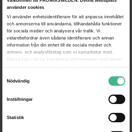
Välkommen till PROMIXSWEDEN. Denna webbplats
använder cookies
GÅ TILL PRODUKT
GÅ TILL PRODUKT
Vi använder enhetsidentifierare för att anpassa innehållet
och annonserna till användarna, tillhandahålla funktioner
ANDRA KUNDER KÖPTE OCKSÅ
för sociala medier och analysera vår trafik. Vi
vidarebefordrar även sådana identifierare och annan
information från din enhet till de sociala medier och
annons- och analysföretag som vi samarbetar med.
Dessa kan i sin tur kombinera informationen med annan
information som du har tillhandahållit eller som de har
samlat in när du har använt deras tjänster.
S
Nödvändig
a
m
t
Inställningar
y
c
DIMAVERY AC-303 KLASSISK GITARR 3/4, ROSA
k
Statistik
DIMAVERY AC-303 klassisk Gitarr 3/4, rosa
DiMavery STC-10 Classical gitarr 4
e
875 kr
1 737 kr
s
1 375 kr
2 895 kr