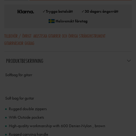
✓
Trygga betalsätt
✓
30 dagars ångerrätt
Helsvenskt företag
TILLBEHÖR / ÖVRIGT
AKUSTISKA GITARRER OCH ÖVRIGA STRÄNGINSTRUMENT
GITARRVÄSKOR GIGBAG
PRODUKTBESKRIVNING
Softbag för gitarr
Soft bag for guitar
Rugged double zippers
With Outside pockets
High-quality workmanship with 600 Denier-Nylon , brown
Rugged carrying handle