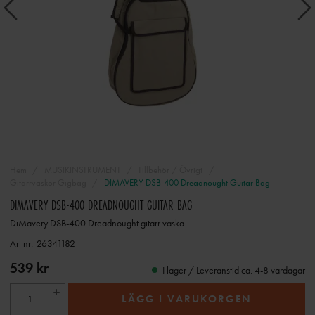
Hem
MUSIKINSTRUMENT
Tillbehör / Övrigt
Gitarrväskor Gigbag
DIMAVERY DSB-400 Dreadnought Guitar Bag
DIMAVERY DSB-400 DREADNOUGHT GUITAR BAG
DiMavery DSB-400 Dreadnought gitarr väska
Art nr:
26341182
539 kr
I lager / Leveranstid ca. 4-8 vardagar
LÄGG I VARUKORGEN