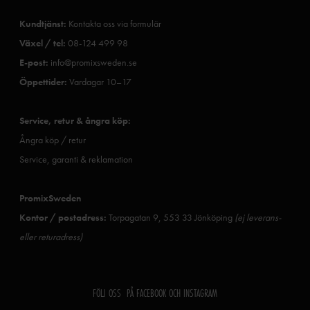
Kundtjänst:
Kontakta oss via formulär
Växel / tel:
08-124 499 98
E-post:
info@promixsweden.se
Öppettider:
Vardagar 10–17
Service, retur & ångra köp:
Ångra köp / retur
Service, garanti & reklamation
PromixSweden
Kontor / postadress:
Torpagatan 9, 553 33 Jönköping
(ej leverans-
eller returadress)
FÖLJ OSS PÅ FACEBOOK OCH INSTAGRAM