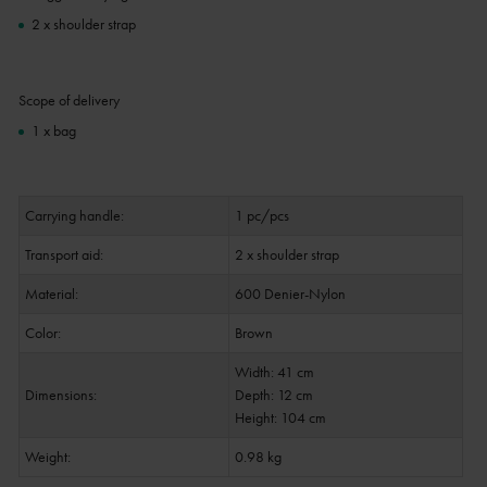
2 x shoulder strap
Scope of delivery
1 x bag
Carrying handle:
1 pc/pcs
Transport aid:
2 x shoulder strap
Material:
600 Denier-Nylon
Color:
Brown
Width: 41 cm
Dimensions:
Depth: 12 cm
Height: 104 cm
Weight:
0.98 kg