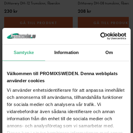
DiMavery DH-12 Trumskinn, fiberskin
DiMavery DH-08 trumskinn, fiberski
230 kr
208 kr
GÅ TILL PRODUKT
GÅ TILL PRODUKT
ANDRA KUNDER KÖPTE OCKSÅ
Samtycke
Information
Om
Välkommen till PROMIXSWEDEN. Denna webbplats
använder cookies
Vi använder enhetsidentifierare för att anpassa innehållet
och annonserna till användarna, tillhandahålla funktioner
för sociala medier och analysera vår trafik. Vi
vidarebefordrar även sådana identifierare och annan
information från din enhet till de sociala medier och
annons- och analysföretag som vi samarbetar med.
RADIUM/OSRAM P2-20/R7S 119MM
Dessa kan i sin tur kombinera informationen med annan