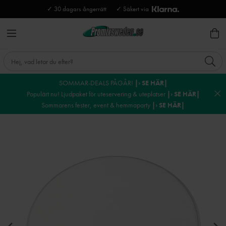
✓ 30 dagars ångerrätt
✓ Säkert via
SOMMAR-DEALS PÅGÅR!
|› SE HÄR|
Populärt nu! Ljudpaket för uteservering & uteplatser
|› SE HÄR|
Sommarens fester, event & hemmaparty
|› SE HÄR|