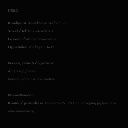
KONTAKT
Kundtjänst:
Kontakta oss via formulär
Växel / tel:
08-124 499 98
E-post:
info@promixsweden.se
Öppettider:
Vardagar 10–17
Service, retur & ångra köp:
Ångra köp / retur
Service, garanti & reklamation
PromixSweden
Kontor / postadress:
Torpagatan 9, 553 33 Jönköping
(ej leverans-
eller returadress)