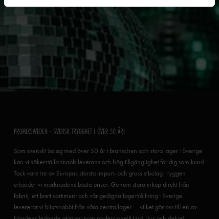
PROMIXSWEDEN - SVENSK TRYGGHET I ÖVER 50 ÅR!
Som svenskt bolag med över 50 år i branschen och stora lager i Sverige
kan vi säkerställa snabb leverans och hög tillgänglighet för dig som kund.
Tack vare tre av Europas största import- och grossistbolag i ryggen
erbjuder vi marknadens bästa priser. Genom stora inköp direkt från
fabrik, ett brett sortiment och vår gedigna lagerhållning i Sverige
levererar vi blixtsnabbt från våra centrallager — vilket gör oss till en av
Nordens ledande aktörer inom professionellt ljud, ljus och dekor!