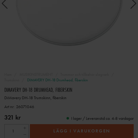
Hem
MUSIKINSTRUMENT
Trummor och tillbehör slagverk
Trumskinn
DIMAVERY DH-18 Drumhead, fiberskin
DIMAVERY DH-18 DRUMHEAD, FIBERSKIN
DiMavery DH-18 Trumskinn, fiberskin
Art nr:
26071046
321 kr
I lager / Leveranstid ca. 4-8 vardagar
LÄGG I VARUKORGEN