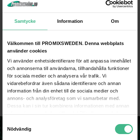
Samtycke
Information
Om
ROADINGER SWIVEL CASTOR 100MM BLUE WITH BRAKE
ROADINGER BOLT SET FOR WHEELS
Roadinger hjul 100mm blå hjul med broms
Roadinger blåltset för hjul
Välkommen till PROMIXSWEDEN. Denna webbplats
331 kr
104 kr
använder cookies
GÅ TILL PRODUKT
GÅ TILL PRODUKT
Vi använder enhetsidentifierare för att anpassa innehållet
och annonserna till användarna, tillhandahålla funktioner
för sociala medier och analysera vår trafik. Vi
Du har sett 6 av 6 produkter
vidarebefordrar även sådana identifierare och annan
information från din enhet till de sociala medier och
annons- och analysföretag som vi samarbetar med.
Dessa kan i sin tur kombinera informationen med annan
information som du har tillhandahållit eller som de har
samlat in när du har använt deras tjänster.
S
Nödvändig
a
m