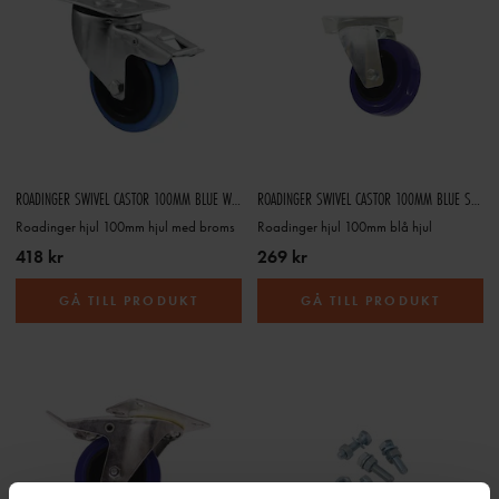
ROADINGER SWIVEL CASTOR 100MM BLUE WHEEL WITH BRAKE
ROADINGER SWIVEL CASTOR 100MM BLUE SHIELDED BEARING
Roadinger hjul 100mm hjul med broms
Roadinger hjul 100mm blå hjul
418 kr
269 kr
GÅ TILL PRODUKT
GÅ TILL PRODUKT