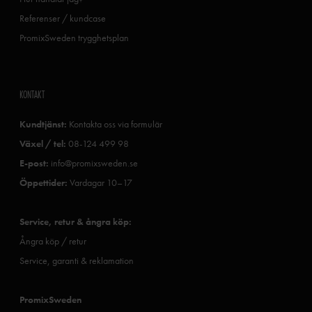
Referenser / kundcase
PromixSweden trygghetsplan
KONTAKT
Kundtjänst:
Kontakta oss via formulär
Växel / tel:
08-124 499 98
E-post:
info@promixsweden.se
Öppettider:
Vardagar 10–17
Service, retur & ångra köp:
Ångra köp / retur
Service, garanti & reklamation
PromixSweden