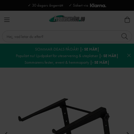
✓ 30 dagars ångerrätt
✓ Säkert via
SOMMAR-DEALS PÅGÅR!
|› SE HÄR|
Populärt nu! Ljudpaket för uteservering & uteplatser
|› SE HÄR|
Sommarens fester, event & hemmaparty
|› SE HÄR|