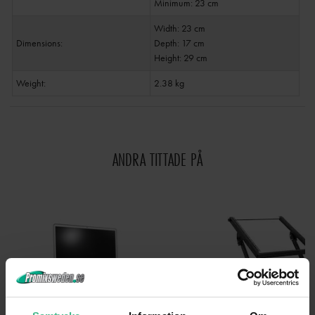
Minimum: 23 cm
Width: 23 cm
Dimensions:
Depth: 17 cm
Height: 29 cm
Weight:
2.38 kg
ANDRA TITTADE PÅ