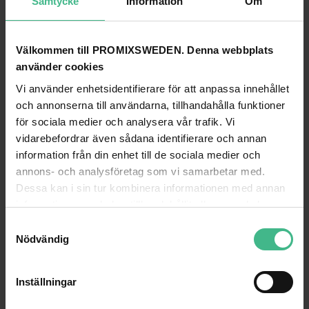
Samtycke
Information
Om
Välkommen till PROMIXSWEDEN. Denna webbplats
OMNITRONIC ELR-12/17 NOTEBOOK STAND
använder cookies
Omnitronic ELR-12/17 Bärbar datorstativ mm
Vi använder enhetsidentifierare för att anpassa innehållet
396 kr
1 569 kr
och annonserna till användarna, tillhandahålla funktioner
GÅ TILL PRODUKT
GÅ TILL PRODUKT
för sociala medier och analysera vår trafik. Vi
vidarebefordrar även sådana identifierare och annan
information från din enhet till de sociala medier och
ANDRA KUNDER KÖPTE OCKSÅ
annons- och analysföretag som vi samarbetar med.
Dessa kan i sin tur kombinera informationen med annan
information som du har tillhandahållit eller som de har
samlat in när du har använt deras tjänster.
S
Nödvändig
a
m
t
Inställningar
y
c