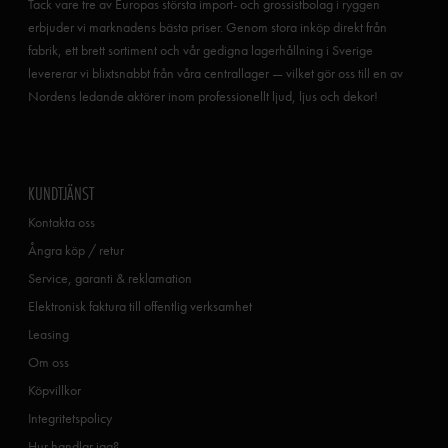
Tack vare tre av Europas största import- och grossistbolag i ryggen
erbjuder vi marknadens bästa priser. Genom stora inköp direkt från
fabrik, ett brett sortiment och vår gedigna lagerhållning i Sverige
levererar vi blixtsnabbt från våra centrallager — vilket gör oss till en av
Nordens ledande aktörer inom professionellt ljud, ljus och dekor!
KUNDTJÄNST
Kontakta oss
Ångra köp / retur
Service, garanti & reklamation
Elektronisk faktura till offentlig verksamhet
Leasing
Om oss
Köpvillkor
Integritetspolicy
Hur handlar jag?