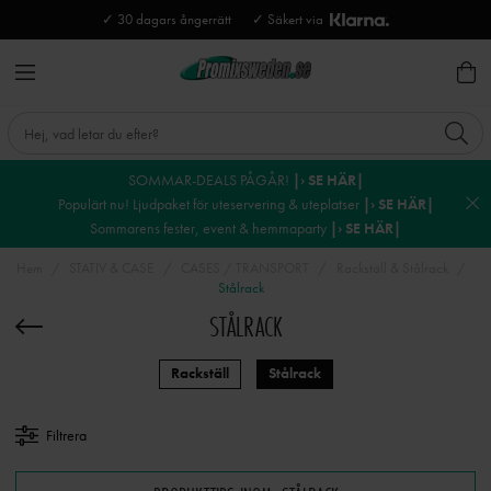
✓ 30 dagars ångerrätt
✓ Säkert via
SOMMAR-DEALS PÅGÅR!
|› SE HÄR|
Populärt nu! Ljudpaket för uteservering & uteplatser
|› SE HÄR|
Sommarens fester, event & hemmaparty
|› SE HÄR|
Hem
STATIV & CASE
CASES / TRANSPORT
Rackställ & Stålrack
Stålrack
STÅLRACK
Rackställ
Stålrack
Filtrera