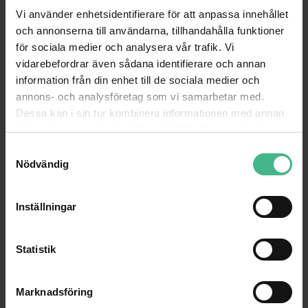
Vi använder enhetsidentifierare för att anpassa innehållet
och annonserna till användarna, tillhandahålla funktioner
för sociala medier och analysera vår trafik. Vi
vidarebefordrar även sådana identifierare och annan
information från din enhet till de sociala medier och
annons- och analysföretag som vi samarbetar med.
Dessa kan i sin tur kombinera informationen med annan
information som du har tillhandahållit eller som de har
samlat in när du har använt deras tjänster.
S
Nödvändig
a
m
t
Inställningar
y
c
k
Statistik
e
s
Marknadsföring
v