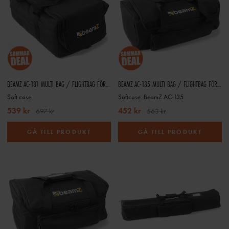
BEAMZ AC-131 MULTI BAG / FLIGHTBAG FÖR LJUSEFFEKTER OCH UTRUSTNING – 530 X 215 X 330 MM
BEAMZ AC-135 MULTI BAG / FLIGHTBAG FÖR SCANNERS OCH LJUSEFFEKTER – 480 X 250 X 180 MM
Soft case
Softcase. BeamZ AC-135
539 kr
452 kr
697 kr
563 kr
GÅ TILL PRODUKT
GÅ TILL PRODUKT