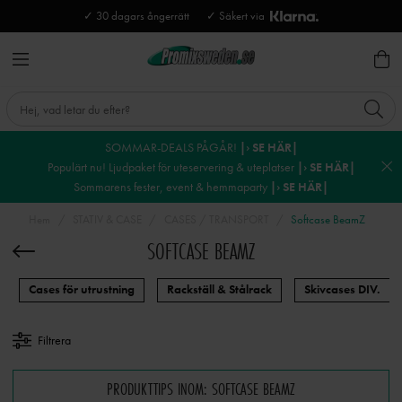
✓ 30 dagars ångerrätt
✓ Säkert via
SOMMAR-DEALS PÅGÅR!
|› SE HÄR|
Populärt nu! Ljudpaket för uteservering & uteplatser
|› SE HÄR|
Sommarens fester, event & hemmaparty
|› SE HÄR|
Hem
STATIV & CASE
CASES / TRANSPORT
Softcase BeamZ
SOFTCASE BEAMZ
Cases för utrustning
Rackställ & Stålrack
Skivcases DIV.
Filtrera
PRODUKTTIPS INOM: SOFTCASE BEAMZ