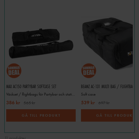
MAX AC150 PARTYBAR SOFTCASE SET
Väskset / flightbags för Partybar och stativ – 2-pack
Soft case
386 kr
539 kr
565 kr
697 kr
GÅ TILL PRODUKT
GÅ TILL PRODUKT
11 produkter