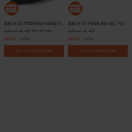
BEAMZ AC-420 SKYDDSVÄSKA/FLIGHTBAG FÖR LED PAR OCH LJUSEFFEKTER – 483 X 254 X 267 MM
BEAMZ AC-425 PIXELBAR MULTI BAG / FLIGHTBAG FÖR LED-BARS OCH LJUSEFFEKTER – 1080 X 159 X 152 MM
Softcase. AC-420 SKY-150.034
Softcase. AC-425
513 kr
513 kr
709 kr
709 kr
GÅ TILL PRODUKT
GÅ TILL PRODUKT