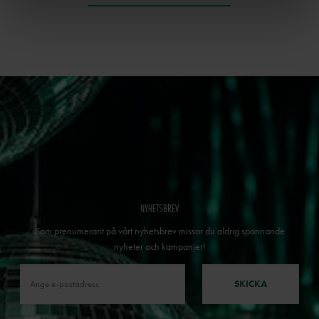
NYHETSBREV
Som prenumerant på vårt nyhetsbrev missar du aldrig spännande
nyheter och kampanjer!
SKICKA