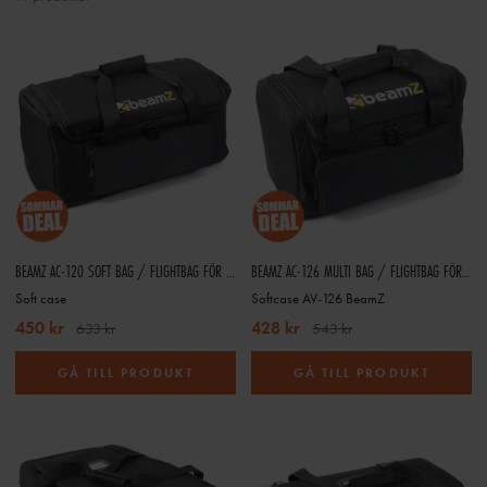
BEAMZ AC-120 SOFT BAG / FLIGHTBAG FÖR PAR-LAMPOR OCH LJUSEFFEKTER – 482 X 266 X 254 MM
BEAMZ AC-126 MULTI BAG / FLIGHTBAG FÖR LJUSEFFEKTER OCH TILLBEHÖR – 355 X 205 X 200 MM
Soft case
Softcase AV-126 BeamZ
450 kr
428 kr
633 kr
543 kr
GÅ TILL PRODUKT
GÅ TILL PRODUKT