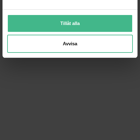
a
l
Tillåt alla
Avvisa