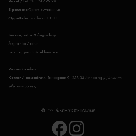
Växel / tel:
08-124 499 98
E-post:
info@promixsweden.se
Öppettider:
Vardagar 10–17
Service, retur & ångra köp:
Ångra köp / retur
Service, garanti & reklamation
PromixSweden
Kontor / postadress:
Torpagatan 9, 553 33 Jönköping
(ej leverans-
eller returadress)
FÖLJ OSS PÅ FACEBOOK OCH INSTAGRAM