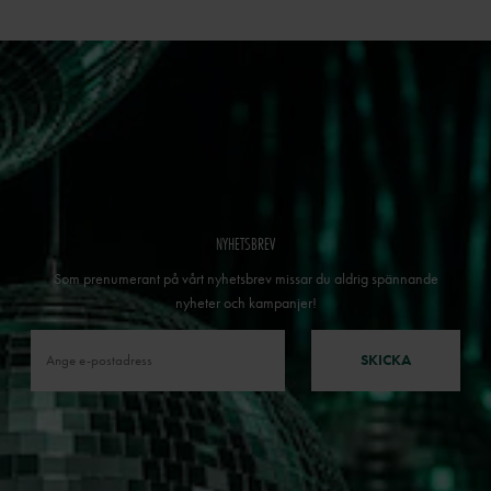
NYHETSBREV
Som prenumerant på vårt nyhetsbrev missar du aldrig spännande
nyheter och kampanjer!
SKICKA