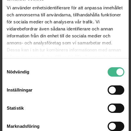
Vi använder enhetsidentifierare för att anpassa innehållet
och annonserna till användarna, tillhandahålla funktioner
för sociala medier och analysera vår trafik. Vi
vidarebefordrar även sådana identifierare och annan
information från din enhet till de sociala medier och
annons- och analysföretag som vi samarbetar med.
Dessa kan i sin tur kombinera informationen med annan
information som du har tillhandahållit eller som de har
samlat in när du har använt deras tjänster.
S
Nödvändig
a
m
t
Inställningar
y
c
k
Statistik
e
s
Marknadsföring
v