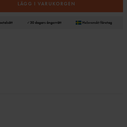
LÄGG I VARUKORGEN
betalsätt
✓
30 dagars ångerrätt
Helsvenskt företag