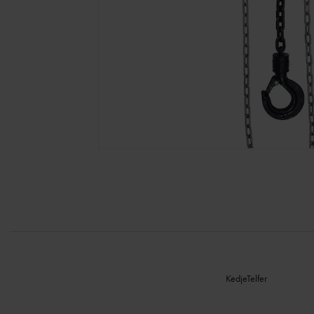
KedjeTelfer