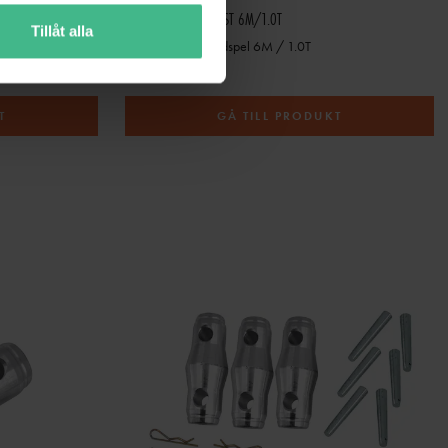
EUROLITE CHAIN HOIST 6M/1.0T
Tillåt alla
Eurolite Kedjehandspel 6M / 1.0T
3 811 kr
T
GÅ TILL PRODUKT