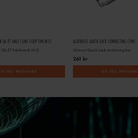
 QL-ET HALF CONE COUP.THR.M12
ALUTRUSS QUICK-LOCK CONNECTING CONE
k QL-ET halvkonisk M12
Alutruss Quick-Lock anslutning kon
261 kr
GÅ TILL PRODUKT
GÅ TILL PRODUK