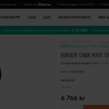
rs ångerrätt
✓ Säkert via
✓ Svensk trygghet i över 50 år
✓ Snabb
 KUNDGRUPP
LJUD
LJUS
MUSIKINSTRUMENT
HEM & 
Populärt nu! Ljudpaket för uteservering & uteplatser
|› SE HÄR|
Sommarens 
Hem
STATIV & CASE
Upphängn
EUROLITE Chain Hoist 10M/1.5T blac
EUROLITE CHAIN HOIST 1
Eurolite Kedjehandspel 10M / 1.5T 
Art nr:
58000121
KedjeTelfer
Läs mer
6 766 kr