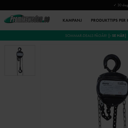
✓ 30 daga
KAMPANJ
PRODUKTTIPS PER
SOMMAR-DEALS PÅGÅR!
|› SE HÄR|