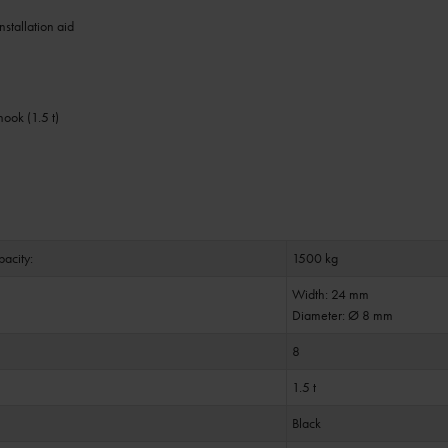
nstallation aid
ook (1.5 t)
acity:
1500 kg
Width: 24 mm
Diameter: Ø 8 mm
8
1.5 t
Black