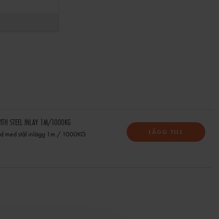
ITH STEEL INLAY 1M/1000KG
LÄGG TILL
d med stål inlägg 1m / 1000KG