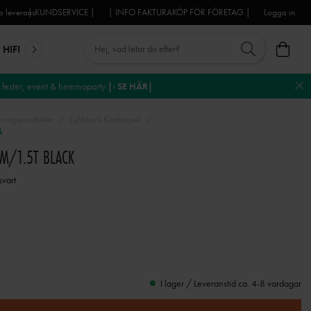
 leverans
| KUNDSERVICE |
| INFO FAKTURAKÖP FÖR FÖRETAG |
Logga in
HIFI
MIKROFONER
DJ-UTRUSTNING
TROSS
DEKO
fester, event & hemmaparty
|› SE HÄR|
ingsprodukter
Lyftblock Kjedjespel
k
0M/1.5T BLACK
svart
I lager / Leveranstid ca. 4-8 vardagar