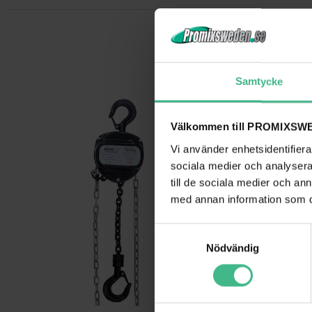
Samtycke
Välkommen till PROMIXSWE
Vi använder enhetsidentifierar
sociala medier och analysera 
till de sociala medier och a
med annan information som du 
S
Nödvändig
a
m
t
y