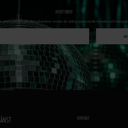
NYHETSBREV
 prenumerant på vårt nyhetsbrev missar du aldrig spännande nyheter och kampan
SK
KONTAKT
JÄNST