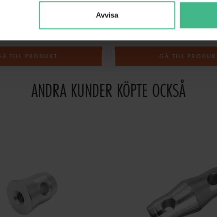
IST 6M/1.0T BLACK
EUROLITE CHAIN HOIST 10M/1.0T
Avvisa
dspel 6M / 1.0T svart
Eurolite Kedjehandspel 10M / 1.0T
4 517 kr
GÅ TILL PRODUKT
GÅ TILL PRODUK
ANDRA KUNDER KÖPTE OCKSÅ