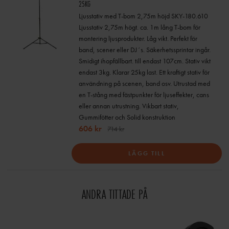
25KG
Ljusstativ med T-bom 2,75m höjd SKY-180.610
Ljusstativ 2,75m högt. ca. 1m lång T-bom för
montering ljusprodukter. Låg vikt. Perfekt för
band, scener eller DJ´s. Säkerhetssprintar ingår.
Smidigt ihopfällbart. till endast 107cm. Stativ vikt
endast 3kg. Klarar 25kg last. Ett kraftigt stativ för
användning på scenen, band osv. Utrustad med
en T-stång med fästpunkter för ljuseffekter, cans
eller annan utrustning. Vikbart stativ,
Gummifötter och Solid konstruktion
606 kr
714 kr
LÄGG TILL
ANDRA TITTADE PÅ