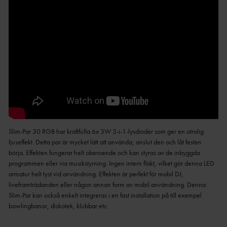
Slim-Par 30 RGB har kraftfulla 6x 3W 3-i-1-lysdioder som ger en otrolig
ljuseffekt.
Detta par är mycket lätt att använda;
anslut den och låt festen
börja.
Effekten fungerar helt oberoende och kan styras av de inbyggda
programmen eller via musikstyrning.
Ingen intern fläkt, vilket gör denna LED
armatur helt tyst vid användning.
Effekten är perfekt för mobil DJ,
liveframträdanden eller någon annan form av mobil användning.
Denna
Slim-Par kan också enkelt integreras i en fast installation på till exempel
bowlingbanor, diskotek, klubbar etc.