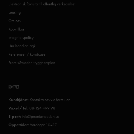
Elektronisk faktura till offentlig verksamhet
Leasing
Om oss
Köpvillkor
Integritetspolicy
Hur handlar jag?
Referenser / kundcase
PromixSweden trygghetsplan
KONTAKT
Kundtjänst:
Kontakta oss via formulär
Växel / tel:
08-124 499 98
E-post:
info@promixsweden.se
Öppettider:
Vardagar 10–17