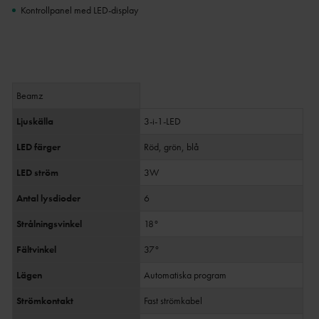
Kontrollpanel med LED-display
Beamz
Ljuskälla
3-i-1-LED
LED färger
Röd, grön, blå
LED ström
3W
Antal lysdioder
6
Strålningsvinkel
18°
Fältvinkel
37°
Lägen
Automatiska program
Strömkontakt
Fast strömkabel