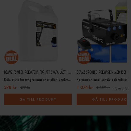
BEAMZ FSMF5L RÖKVÄTSKA FÖR ATT SKAPA LÅGT HÄNGANDE RÖK - 5L
Rökvätska för tungrökmaskiner eller is rökmaskiner- Lowfog
Rökmaskin med iseffekt och rökvätsk
378 kr
1 074 kr
422 kr
1 357 kr
Paketpris
GÅ TILL PRODUKT
GÅ TILL PRODUKT