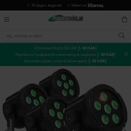
✓ 30 dagars ångerrätt
✓ Säkert via
SOMMAR-DEALS PÅGÅR!
|› SE HÄR|
Populärt nu! Ljudpaket för uteservering & uteplatser
|› SE HÄR|
Sommarens fester, event & hemmaparty
|› SE HÄR|