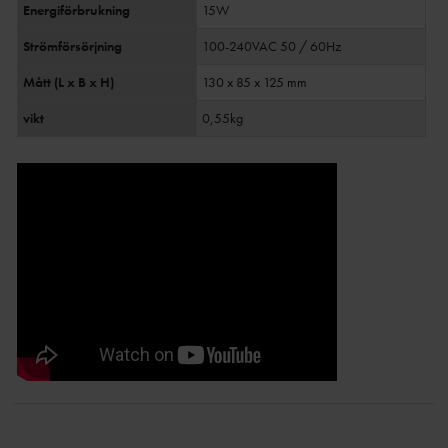
Energiförbrukning
15W
Strömförsörjning
100-240VAC 50 / 60Hz
Mått (L x B x H)
130 x 85 x 125 mm
vikt
0,55kg