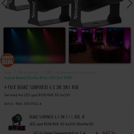
Hem
DJ-utrustning
TIPS - DJ-utrustning för nybörjare
4-pack BeamZ SlimPar30 6 x 3W 3in1 RGB
4-PACK BEAMZ SLIMPAR30 6 X 3W 3IN1 RGB
Set med 4st LED spot RGB PAR 30 6x3W
Art nr:
PAK-150.902-4
BEAMZ SLIMPAR30 6 X 3W 3 I 1, RGB, IR
LED spot RGB PAR 30 6x3W SlimPar30
647 kr
4
67 st i lager (Leveranstid ca. 1-4