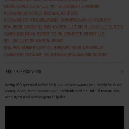
FÄRDIGA FESTPAKET LJUD OCH LJUS
TIPS - DJ-UTRUSTNING FÖR NYBÖRJARE
DISCOLAMPOR OCH PARTYLJUS
TOPPSÄLJARE LED EFFEKTER
DISCOLAMPOR RÖK- OCH BUBBELMASKINER
SPORTARRANGEMANG OCH SPELAR INTRO
URVAL MINDRE DANSGOLV OCH PARTY
KOMPLETTA DJ-SET
TIPS PÅ LJUD OCH LJUS TILL FESTEN
SOMMAR-DEALS FÄRDIGA FESTPAKET
TIPS FÖR HEMMAFESTER OCH PARTY
LJUS
TIPS - LJUS TILL FESTER
KOMPLETTA LJUSPAKET
URVAL FRITIDSGÅRDAR DISCOLJUS OCH FREDAGSMYS SKOLOR
BOWLINGHALLAR
SOMMAR-DEALS STORSÄLJARE
SKOLOR/KOMMUN
RESTAURANG/BAR/NATTKLUBB
PRODUKTBESKRIVNING
Kraftig LED spot med 6x3W RGB. Nu i prisvärt 4-pack pris. Perfekt för dekor,
scener, disco, fester, restauranger, nattklubb med mer. Inkl. IR remote. Kan
även styras med autoprogram till ljudet.