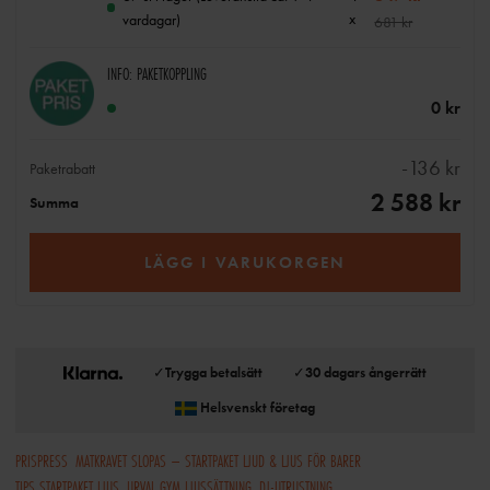
x
vardagar)
681 kr
INFO: PAKETKOPPLING
0 kr
-
136 kr
Paketrabatt
2 588 kr
Summa
LÄGG I VARUKORGEN
✓
Trygga betalsätt
✓
30 dagars ångerrätt
Helsvenskt företag
PRISPRESS
MATKRAVET SLOPAS – STARTPAKET LJUD & LJUS FÖR BARER
TIPS STARTPAKET LJUS
URVAL GYM LJUSSÄTTNING
DJ-UTRUSTNING