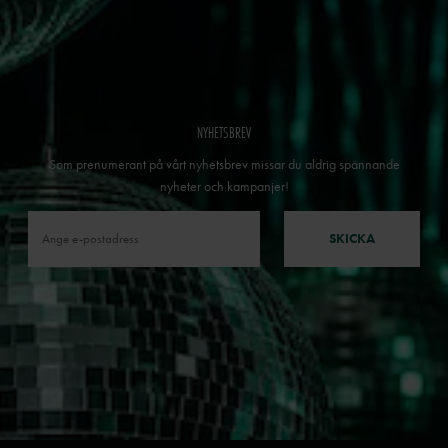
NYHETSBREV
Som prenumerant på vårt nyhetsbrev missar du aldrig spännande
nyheter och kampanjer!
SKICKA