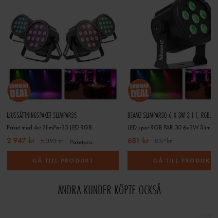
LJUSSÄTTNINGSPAKET SLIMPAR35
BEAMZ SLIMPAR30 6 X 3W 3 I 1, RGB, IR
Paket med 4st SlimPar35 LED RGB
LED spot RGB PAR 30 6x3W SlimPa
2 947 kr
681 kr
5 393 kr
837 kr
Paketpris
GÅ TILL PRODUKT
GÅ TILL PRODUKT
ANDRA KUNDER KÖPTE OCKSÅ