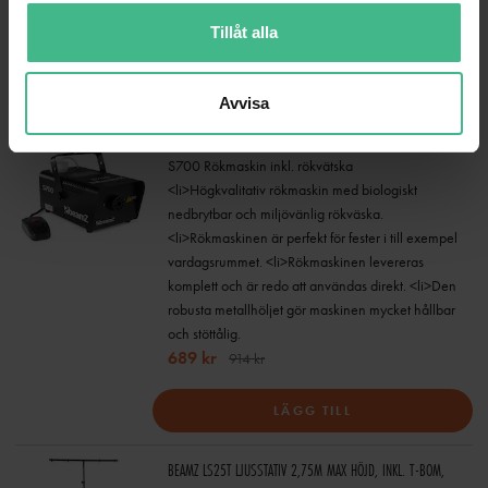
stämmning på festen.
545 kr
735 kr
Tillåt alla
LÄGG TILL
Avvisa
BEAMZ S700 RÖKMASKIN INKL RÖKVÄTSKA
S700 Rökmaskin inkl. rökvätska
<li>Högkvalitativ rökmaskin med biologiskt
nedbrytbar och miljövänlig rökväska.
<li>Rökmaskinen är perfekt för fester i till exempel
vardagsrummet. <li>Rökmaskinen levereras
komplett och är redo att användas direkt. <li>Den
robusta metallhöljet gör maskinen mycket hållbar
och stöttålig.
689 kr
914 kr
LÄGG TILL
BEAMZ LS25T LJUSSTATIV 2,75M MAX HÖJD, INKL. T-BOM,