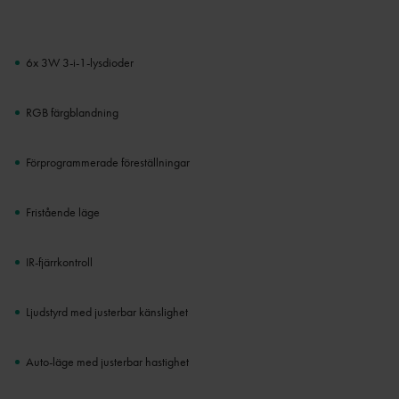
6x 3W 3-i-1-lysdioder
RGB färgblandning
Förprogrammerade föreställningar
Fristående läge
IR-fjärrkontroll
Ljudstyrd med justerbar känslighet
Auto-läge med justerbar hastighet