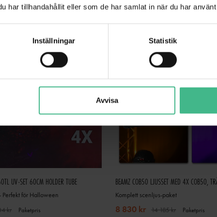
har tillhandahållit eller som de har samlat in när du har använt 
Inställningar
Statistik
Avvisa
60TL UV-SET 60CM HOLDER TUBE
 - Perfekt för Halloween
Komplett scenljus-paket
8 830 kr
84 kr
14 185 kr
Paketpris
Paketpris