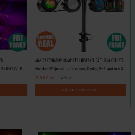
YB
MAX PARTYBAR09 KOMPLETT LJUSPAKET PÅ T-BOM OCH STATIV
Party- och scenljuspaket PartyBar1 med 2x RGBW LED spot och 2x discoljus inkl stativ
Partybar09 ljusset - Jelly Moon, Derby, PAR spot och Strobe
 du fortfarande frågor om ett
ig gärna!
2 557 kr
3 479 kr
T
GÅ TILL PRODUKT