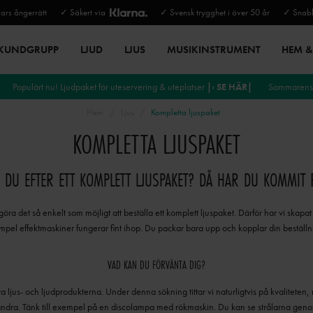
rs ångerrätt
✓ Säkert via
✓ Svensk trygghet i över 50 år
✓ Snabb
 KUNDGRUPP
LJUD
LJUS
MUSIKINSTRUMENT
HEM & 
Populärt nu! Ljudpaket för uteservering & uteplatser
|› SE HÄR|
Sommarens 
Hem
Ljus
Kompletta ljuspaket
KOMPLETTA LJUSPAKET
R DU EFTER ETT KOMPLETT LJUSPAKET?
DÅ HAR DU KOMMIT 
h göra det så enkelt som möjligt att beställa ett komplett ljuspaket.
Därför har vi skapat 
xempel effektmaskiner fungerar fint ihop.
Du packar bara upp och kopplar din beställnin
VAD KAN DU FÖRVÄNTA DIG?
sta ljus- och ljudprodukterna.
Under denna sökning tittar vi naturligtvis på kvaliteten
andra.
Tänk till exempel på en discolampa med rökmaskin.
Du kan se strålarna genom