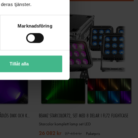
deras tjänster.
Marknadsföring
Tillåt alla
BEAMZ COB50 LJUSSET MED 4X COB50, TRÅDLÖS DMX OCH KONTROLLER
BEAMZ STARCOLOR72, SET MED 8 DELAR I FL72 FLIGHTCASE
Starcolor komplett lamp set LED
26 082 kr
27 454 kr
Paketpris