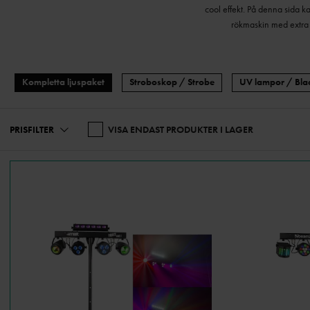
cool effekt.
På denna sida kan
rökmaskin med extra
Kompletta ljuspaket
Stroboskop / Strobe
UV lampor / Blac
Vår produktspecialister är en sa
du exempelvis efter ett snyggt se
proffs?
Då kan 
PRISFILTER
VISA ENDAST PRODUKTER I LAGER
Har du tittat igenom våra lju
perfekta paketen för just ditt
På PromixSweden.se kan du hitt
som st