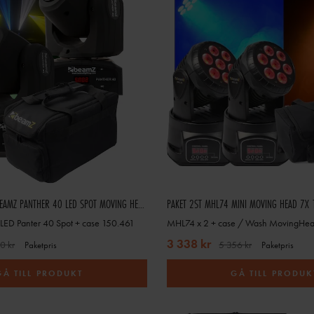
2-PACK MED CASE BEAMZ PANTHER 40 LED SPOT MOVING HEAD IRC
ED Panter 40 Spot + case 150.461
MHL74 x 2 + case / Wash MovingH
3 338 kr
0 kr
5 356 kr
Paketpris
Paketpris
GÅ TILL PRODUKT
GÅ TILL PRODUK