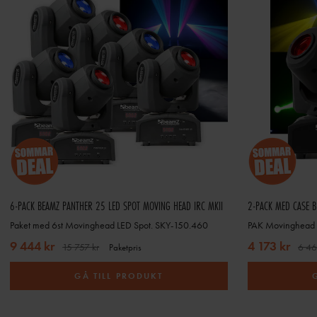
6-PACK BEAMZ PANTHER 25 LED SPOT MOVING HEAD IRC MKII
Paket med 6st Movinghead LED Spot. SKY-150.460
PAK Movinghead L
9 444 kr
4 173 kr
15 757 kr
6 46
Paketpris
GÅ TILL PRODUKT