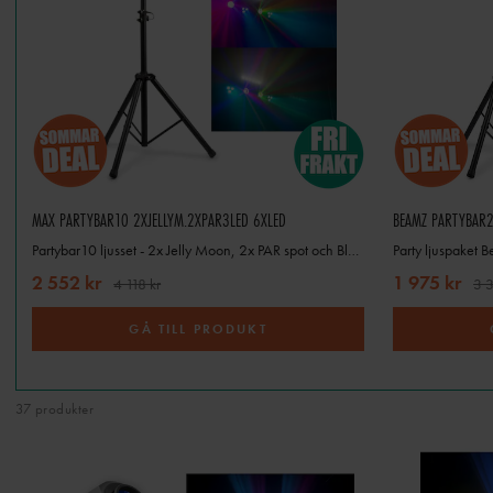
MAX PARTYBAR10 2XJELLYM.2XPAR3LED 6XLED
BEAMZ PARTYBAR
Partybar10 ljusset - 2x Jelly Moon, 2x PAR spot och Blacklight/Strobe
Party ljuspaket 
Har du hittat det perfekta lju
paket?
E
2 552 kr
1 975 kr
4 118 kr
3 3
GÅ TILL PRODUKT
37 produkter