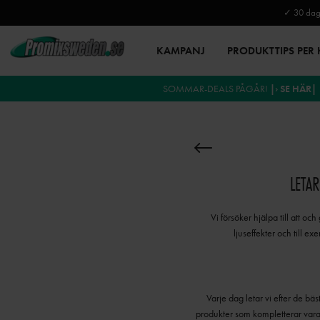
✓ 30 daga
KAMPANJ
PRODUKTTIPS PER
SOMMAR-DEALS PÅGÅR!
|› SE HÄR|
LETA
Vi försöker hjälpa till att oc
ljuseffekter och till e
Varje dag letar vi efter de bä
produkter som kompletterar var