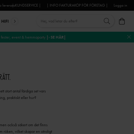
 leverans
| KUNDSERVICE |
| INFO FAKTURAKÖP FÖR FÖRETAG |
Logga in
HIFI
MIKROFONER
DJ-UTRUSTNING
TROSS
DEKO
fester, event & hemmaparty
|› SE HÄR|
RÄTT.
ett stort antal färdiga set vars
g, praktiskt eller hur?
, men också säkert om det finns
 röken, vilket skapar en otroligt