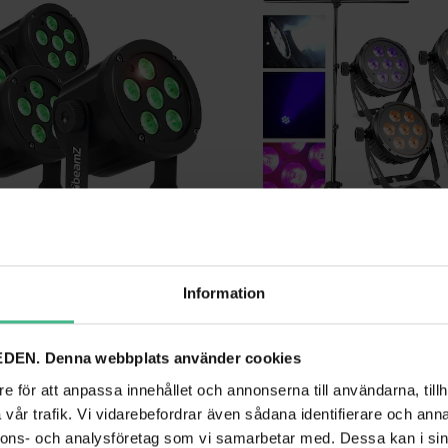
Information
MPAR30 6 X 3W 3IN1 RGB
DEN. Denna webbplats använder cookies
 spot RGB PAR 30 6x3W
8 375 kr
e för att anpassa innehållet och annonserna till användarna, tillh
9 kr
11 728 kr
Paketpris
Paketpris
vår trafik. Vi vidarebefordrar även sådana identifierare och anna
GÅ TILL PRODUKT
GÅ TILL PRODUK
nnons- och analysföretag som vi samarbetar med. Dessa kan i sin