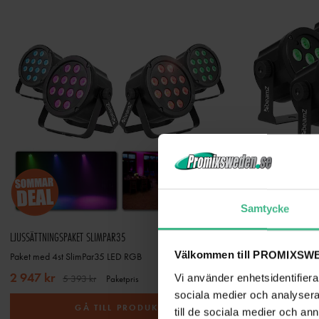
Samtycke
LJUSSÄTTNINGSPAKET SLIMPAR35
4-PACK BEAMZ SLI
Välkommen till PROMIXSWE
Paket med 4st SlimPar35 LED RGB
Set med 4st LED
2 947 kr
2 588 kr
Vi använder enhetsidentifierar
5 393 kr
3 34
Paketpris
sociala medier och analysera 
GÅ TILL PRODUKT
till de sociala medier och a