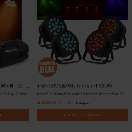
PAKET 2ST MHL74 MINI MOVING HEAD 7X 10W 4-IN-1 LED + CASE
4-PACK BEAMZ SLIMPAR45 18 X 3W 3IN1 RGB DMX
ead 7x10w RGBW
BeamZ SlimPar45 Ljuspaket disco och scen med 4st LED spotlight. 3 i 1 Slimpar RBG LED armatur
4 638 kr
6 313 kr
Paketpris
T
GÅ TILL PRODUKT