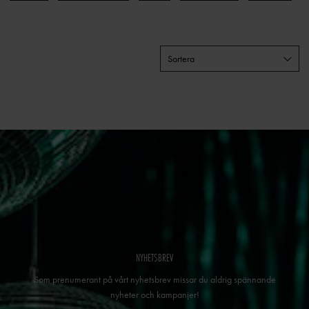
Sortera
NYHETSBREV
Som prenumerant på vårt nyhetsbrev missar du aldrig spännande
nyheter och kampanjer!