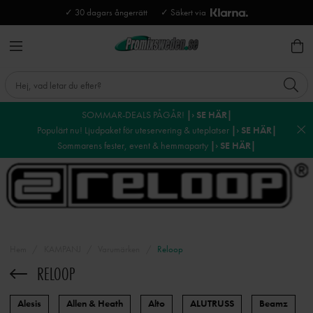
✓ 30 dagars ångerrätt
✓ Säkert via
SOMMAR-DEALS PÅGÅR!
|› SE HÄR|
Populärt nu! Ljudpaket för uteservering & uteplatser
|› SE HÄR|
Sommarens fester, event & hemmaparty
|› SE HÄR|
Hem
KAMPANJ
Varumärken
Reloop
RELOOP
Alesis
Allen & Heath
Alto
ALUTRUSS
Beamz