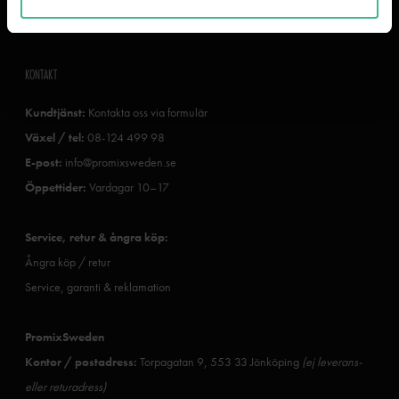
PromixSweden trygghetsplan
KONTAKT
Kundtjänst:
Kontakta oss via formulär
Växel / tel:
08-124 499 98
E-post:
info@promixsweden.se
Öppettider:
Vardagar 10–17
Service, retur & ångra köp:
Ångra köp / retur
Service, garanti & reklamation
PromixSweden
Kontor / postadress:
Torpagatan 9, 553 33 Jönköping
(ej leverans-
eller returadress)