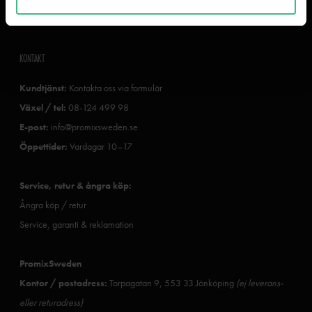
PromixSweden trygghetsplan
KONTAKT
Kundtjänst:
Kontakta oss via formulär
Växel / tel:
08-124 499 98
E-post:
info@promixsweden.se
Öppettider:
Vardagar 10–17
Service, retur & ångra köp:
Ångra köp / retur
Service, garanti & reklamation
PromixSweden
Kontor / postadress:
Torpagatan 9, 553 33 Jönköping
(ej leverans-
eller returadress)