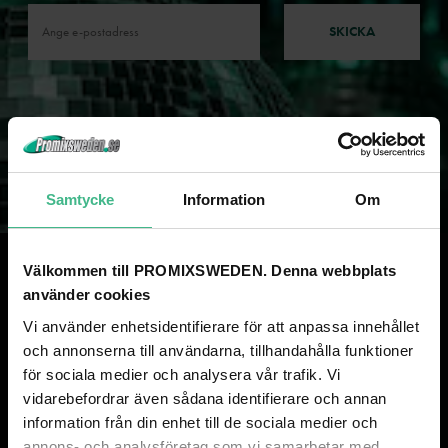
SKICKA
Samtycke
Information
Om
Välkommen till PROMIXSWEDEN. Denna webbplats
använder cookies
PROMIXSWEDEN - SVENSK TRYGGHET I ÖVER 50 ÅR!
Vi använder enhetsidentifierare för att anpassa innehållet
och annonserna till användarna, tillhandahålla funktioner
Som svenskt bolag med över 50 år i branschen och stora lager i Sverige
för sociala medier och analysera vår trafik. Vi
kan vi säkerställa snabb leverans och hög tillgänglighet för dig som kund.
vidarebefordrar även sådana identifierare och annan
Tack vare tre av Europas största import- och grossistbolag i ryggen
information från din enhet till de sociala medier och
erbjuder vi marknadens bästa priser. Genom stora inköp direkt från
fabrik, ett brett sortiment och vår gedigna lagerhållning i Sverige
annons- och analysföretag som vi samarbetar med.