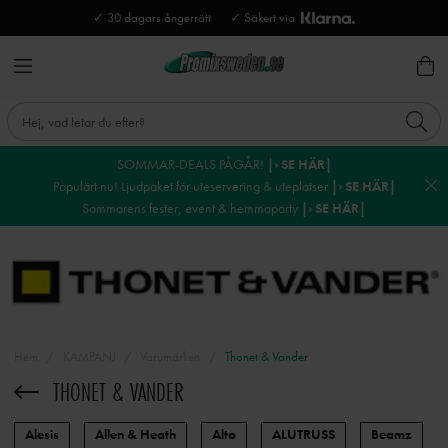
✓ 30 dagars ångerrätt
✓ Säkert via
SOMMAR-DEALS PÅGÅR!
|› SE HÄR|
Populärt nu! Ljudpaket för uteservering & uteplatser
|› SE HÄR|
Sommarens fester, event & hemmaparty
|› SE HÄR|
Hem
KAMPANJ
Varumärken
Thonet & Vander
THONET & VANDER
Alesis
Allen & Heath
Alto
ALUTRUSS
Beamz