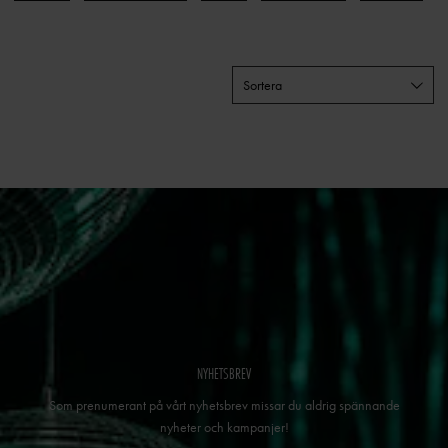
Sortera
NYHETSBREV
Som prenumerant på vårt nyhetsbrev missar du aldrig spännande
nyheter och kampanjer!