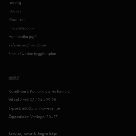
Leasing
Om oss
Köpvillkor
Integritetspolicy
Hur handlar jag?
Referenser / kundcase
PromixSweden trygghetsplan
KONTAKT
Kundtjänst:
Kontakta oss via formulär
Växel / tel:
08-124 499 98
E-post:
info@promixsweden.se
Öppettider:
Vardagar 10–17
Service, retur & ångra köp: