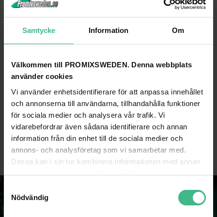
Samtycke
Information
Om
AUDIZIO JOBSITE XL BYGGRADIO – MED BLUETOOTH, FM OCH DAB+ RADIO – BATTERIDRIVEN – IP54 – 200W
AUDIZIO CUNEO KLOCKRADIO DAB+ - BLUETOOTH VÄCKARKLOCKA MED TRÅDLÖS LADDARE - QI LADDARE
Robust och kraftfull byggradio med Bluetooth, DAB+, FM, uppladdningsbart batteri och IP54-klassning
Klockradio, väckarklocka
2 231 kr
1 131 kr
3 077 kr
1 673 kr
Välkommen till PROMIXSWEDEN. Denna webbplats
använder cookies
GÅ TILL PRODUKT
GÅ TILL PRODUKT
Vi använder enhetsidentifierare för att anpassa innehållet
och annonserna till användarna, tillhandahålla funktioner
för sociala medier och analysera vår trafik. Vi
Du har sett 6 av 6 produkter
vidarebefordrar även sådana identifierare och annan
information från din enhet till de sociala medier och
annons- och analysföretag som vi samarbetar med.
Dessa kan i sin tur kombinera informationen med annan
information som du har tillhandahållit eller som de har
samlat in när du har använt deras tjänster.
S
Nödvändig
a
m