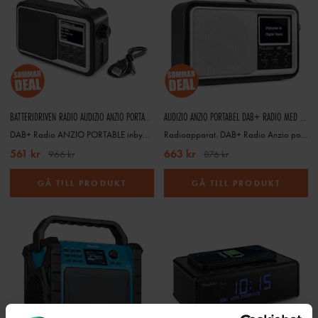
BATTERIDRIVEN RADIO AUDIZIO ANZIO PORTABEL DAB+ RADIO MED BATTERI, SVART
AUDIZIO ANZIO PORTABEL DAB+ RADIO MED BATTERI, VIT/SILVER
DAB+ Radio ANZIO PORTABLE inbyggt batteri svart färg Audizio
Radioapparat. DAB+ Radio Anzio portabel inbyggt batteri vit färg Audizio
561 kr
663 kr
966 kr
876 kr
GÅ TILL PRODUKT
GÅ TILL PRODUKT