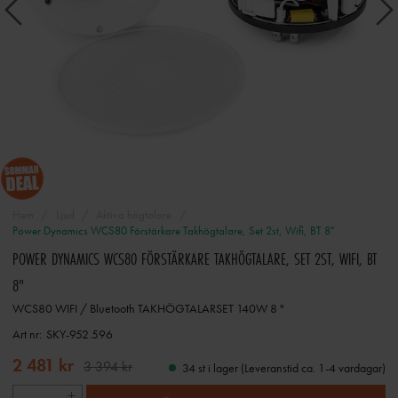
Hem
Ljud
Aktiva högtalare
Power Dynamics WCS80 Förstärkare Takhögtalare, Set 2st, Wifi, BT 8"
POWER DYNAMICS WCS80 FÖRSTÄRKARE TAKHÖGTALARE, SET 2ST, WIFI, BT
8"
WCS80 WIFI / Bluetooth TAKHÖGTALARSET 140W 8 "
Art nr:
SKY-952.596
2 481 kr
3 394 kr
34 st i lager (Leveranstid ca. 1-4 vardagar)