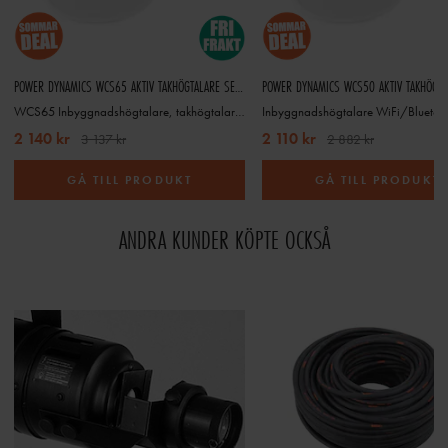
POWER DYNAMICS WCS65 AKTIV TAKHÖGTALARE SETR WIFI OCH BT 6,5", VIT
WCS65 Inbyggnadshögtalare, takhögtalare med WiFi och Bluetooth
2 140 kr
2 110 kr
3 137 kr
2 882 kr
GÅ TILL PRODUKT
GÅ TILL PRODUKT
ANDRA KUNDER KÖPTE OCKSÅ