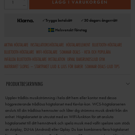
LÄGG I VARUKORGEN
✓
Trygga betalsätt
✓
30 dagars ångerrätt
Helsvenskt företag
AKTIVA HÖGTALARE
INSTALLATIONSHÖGTALARE
HÖGTALARELEMENT
BLUETOOTH-HÖGTALARE
BLUETOOTH-HÖGTALARE
WIFI-HÖGTALARE
SOMMAR-DEALS - HETA OCH POPULÄRA
INFÄLLDA BLUETOOTH-HÖGTALARE INSTALLATION
URVAL BAKGRUNDSLJUD GYM
MATKRAVET SLOPAS – STARTPAKET LJUD & LJUS FÖR BARER
SOMMAR-DEALS-LJUD TIPS
PRODUKTBESKRIVNING
Upplev trådlös musikströmning i hela ditt hem eller kontor med dessa
högpresterande trådlösa högtalarset med Kevlar-kon. WCS-högtalarserien
ansluts till din trådlösa hemrouter och låter dig strömma musik direkt från din
enhet. Högtalarsetet är utrustat med en WIFI-funktion för att ansluta
högtalarsetet till ditt hemnätverk och spela musik med valfri spelare som stöds
av Airplay, DLNA (Android) eller Qplay. Du kan kombinera flera högtalarset