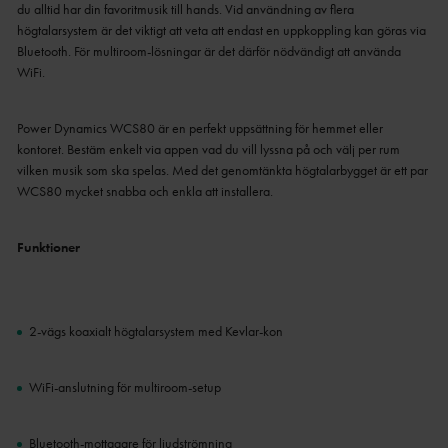
du alltid har din favoritmusik till hands. Vid användning av flera
högtalarsystem är det viktigt att veta att endast en uppkoppling kan göras via
Bluetooth. För multiroom-lösningar är det därför nödvändigt att använda
WiFi.
Power Dynamics WCS80 är en perfekt uppsättning för hemmet eller
kontoret. Bestäm enkelt via appen vad du vill lyssna på och välj per rum
vilken musik som ska spelas. Med det genomtänkta högtalarbygget är ett par
WCS80 mycket snabba och enkla att installera.
Funktioner
2-vägs koaxialt högtalarsystem med Kevlar-kon
WiFi-anslutning för multiroom-setup
Bluetooth-mottagare för ljudströmning