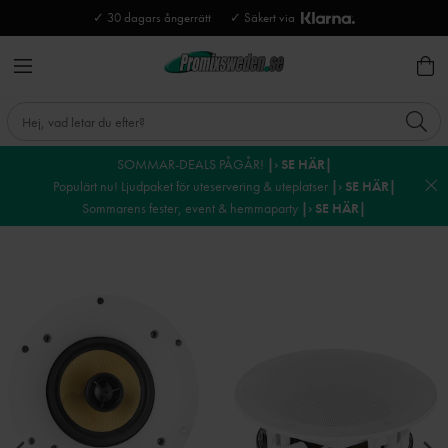
✓ 30 dagars ångerrätt
✓ Säkert via
SOMMAR-DEALS PÅGÅR!
|› SE HÄR|
Populärt nu! Ljudpaket för uteservering & uteplatser
|› SE HÄR|
Sommarens fester, event & hemmaparty
|› SE HÄR|