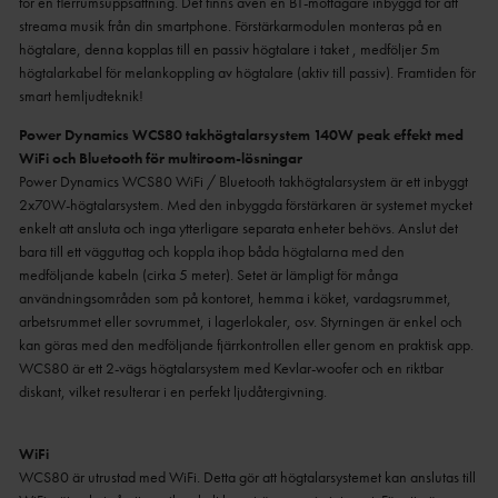
för en flerrumsuppsättning. Det finns även en BT-mottagare inbyggd för att
streama musik från din smartphone. Förstärkarmodulen monteras på en
högtalare, denna kopplas till en passiv högtalare i taket , medföljer 5m
högtalarkabel för melankoppling av högtalare (aktiv till passiv). Framtiden för
smart hemljudteknik!
Power Dynamics WCS80 takhögtalarsystem 140W peak effekt med
WiFi och Bluetooth för multiroom-lösningar
Power Dynamics WCS80 WiFi / Bluetooth takhögtalarsystem är ett inbyggt
2x70W-högtalarsystem. Med den inbyggda förstärkaren är systemet mycket
enkelt att ansluta och inga ytterligare separata enheter behövs. Anslut det
bara till ett vägguttag och koppla ihop båda högtalarna med den
medföljande kabeln (cirka 5 meter). Setet är lämpligt för många
användningsområden som på kontoret, hemma i köket, vardagsrummet,
arbetsrummet eller sovrummet, i lagerlokaler, osv. Styrningen är enkel och
kan göras med den medföljande fjärrkontrollen eller genom en praktisk app.
WCS80 är ett 2-vägs högtalarsystem med Kevlar-woofer och en riktbar
diskant, vilket resulterar i en perfekt ljudåtergivning.
WiFi
WCS80 är utrustad med WiFi. Detta gör att högtalarsystemet kan anslutas till