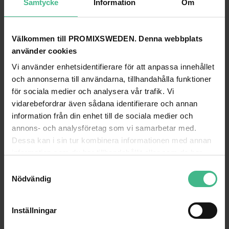
Samtycke
Information
Om
Uteffekt: RMS
70W
Typ av diskanthögtalare
Kupol
Välkommen till PROMIXSWEDEN. Denna webbplats
Diameter diskanthögtalare
1"
använder cookies
Diameter woofer
8"
Vi använder enhetsidentifierare för att anpassa innehållet
och annonserna till användarna, tillhandahålla funktioner
Impedans
8 Ohm
för sociala medier och analysera vår trafik. Vi
Frekvenssvar
40 Hz - 20 000 Hz
vidarebefordrar även sådana identifierare och annan
information från din enhet till de sociala medier och
SPL @ 1W/1m
90dB
annons- och analysföretag som vi samarbetar med.
Strömförsörjning
100-240VAC 50/60Hz (19V-adapter)
Dessa kan i sin tur kombinera informationen med annan
information som du har tillhandahållit eller som de har
Monteringsdiameter
245 mm
samlat in när du har använt deras tjänster.
S
Monteringsdjup
125 mm
Nödvändig
a
Mått: Per högtalare
281Ø x 125mm
m
t
Vikt
5
Inställningar
y
Medföljande tillbehör
Fjärrkontroll (trådlös), Högtalarkabel 5m