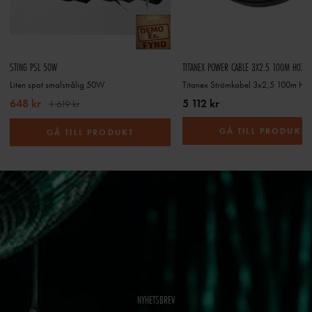
STING PSL 50W
TITANEX POWER CABLE 3X2.5 100M H07R
Liten spot smalstrålig 50W
Titanex Strömkabel 3x2,5 100m H
648 kr
5 112 kr
1 619 kr
GÅ TILL PRODUKT
GÅ TILL PRODUKT
NYHETSBREV