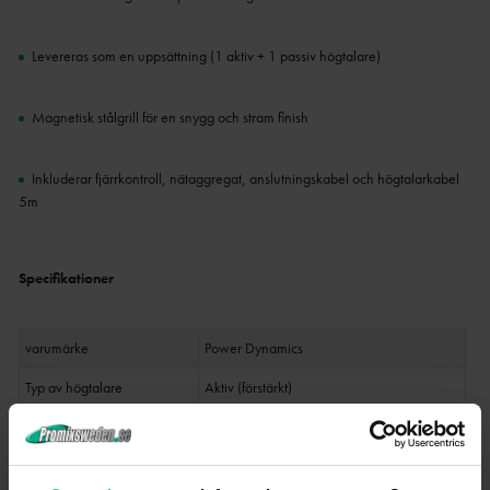
Levereras som en uppsättning (1 aktiv + 1 passiv högtalare)
Magnetisk stålgrill för en snygg och stram finish
Inkluderar fjärrkontroll, nätaggregat, anslutningskabel och högtalarkabel
5m
Specifikationer
varumärke
Power Dynamics
Typ av högtalare
Aktiv (förstärkt)
Produktens färg
Vit
Uteffekt: Max
140W