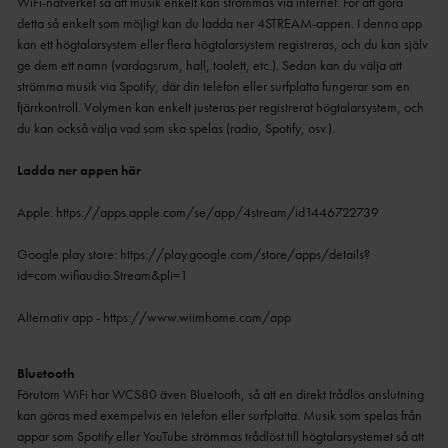
WiFi-nätverket så att musik enkelt kan strömmas via internet. För att göra
detta så enkelt som möjligt kan du ladda ner 4STREAM-appen. I denna app
kan ett högtalarsystem eller flera högtalarsystem registreras, och du kan själv
ge dem ett namn (vardagsrum, hall, toalett, etc.). Sedan kan du välja att
strömma musik via Spotify, där din telefon eller surfplatta fungerar som en
fjärrkontroll. Volymen kan enkelt justeras per registrerat högtalarsystem, och
du kan också välja vad som ska spelas (radio, Spotify, osv.).
Ladda ner appen här
Apple:
https://apps.apple.com/se/app/4stream/id1446722739
Google play store:
https://play.google.com/store/apps/details?
id=com.wifiaudio.Stream&pli=1
Alternativ app - https://www.wiimhome.com/app
Bluetooth
Förutom WiFi har WCS80 även Bluetooth, så att en direkt trådlös anslutning
kan göras med exempelvis en telefon eller surfplatta. Musik som spelas från
appar som Spotify eller YouTube strömmas trådlöst till högtalarsystemet så att