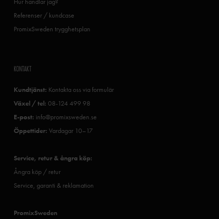
Hur handlar jag?
Referenser / kundcase
PromixSweden trygghetsplan
KONTAKT
Kundtjänst:
Kontakta oss via formulär
Växel / tel:
08-124 499 98
E-post:
info@promixsweden.se
Öppettider:
Vardagar 10–17
Service, retur & ångra köp:
Ångra köp / retur
Service, garanti & reklamation
PromixSweden