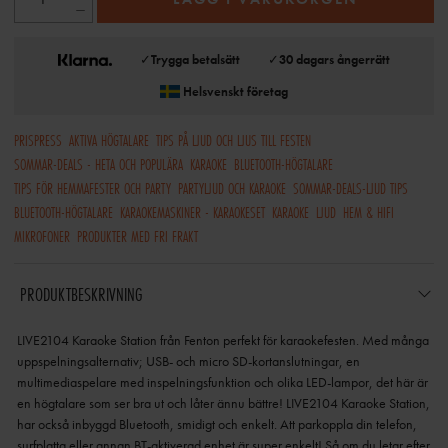
✓
Trygga betalsätt
✓
30 dagars ångerrätt
Helsvenskt företag
PRISPRESS
AKTIVA HÖGTALARE
TIPS PÅ LJUD OCH LJUS TILL FESTEN
SOMMAR-DEALS - HETA OCH POPULÄRA
KARAOKE
BLUETOOTH-HÖGTALARE
TIPS FÖR HEMMAFESTER OCH PARTY
PARTYLJUD OCH KARAOKE
SOMMAR-DEALS-LJUD TIPS
BLUETOOTH-HÖGTALARE
KARAOKEMASKINER - KARAOKESET
KARAOKE
LJUD
HEM & HIFI
MIKROFONER
PRODUKTER MED FRI FRAKT
PRODUKTBESKRIVNING
LIVE2104 Karaoke Station från Fenton perfekt för karaokefesten. Med många
uppspelningsalternativ; USB- och micro SD-kortanslutningar, en
multimediaspelare med inspelningsfunktion och olika LED-lampor, det här är
en högtalare som ser bra ut och låter ännu bättre! LIVE2104 Karaoke Station,
har också inbyggd Bluetooth, smidigt och enkelt. Att parkoppla din telefon,
surfplatta eller annan BT-aktiverad enhet är super enkelt! Så om du letar efter