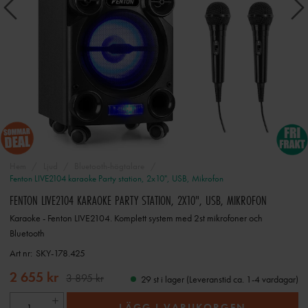
Hem
Ljud
Bluetooth-högtalare
Fenton LIVE2104 karaoke Party station, 2x10", USB, Mikrofon
FENTON LIVE2104 KARAOKE PARTY STATION, 2X10", USB, MIKROFON
Karaoke - Fenton LIVE2104. Komplett system med 2st mikrofoner och
Bluetooth
Art nr:
SKY-178.425
2 655 kr
3 895 kr
29 st i lager (Leveranstid ca. 1-4 vardagar)
LÄGG I VARUKORGEN