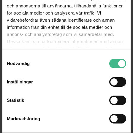
och annonserna till användarna, tillhandahålla funktioner
för sociala medier och analysera vår trafik. Vi
vidarebefordrar även sådana identifierare och annan
information från din enhet till de sociala medier och
annons- och analysföretag som vi samarbetar med.
Märke
Fenton
Dessa kan i sin tur kombinera informationen med annan
Uppspelningsa
information som du har tillhandahållit eller som de har
BT Streaming, FM-radio, SD-kort, USB
ltern.
samlat in när du har använt deras tjänster.
S
Ingångsanslutn
Nödvändig
a
6,3 mm-uttag, RCA, SD-kortplats, USB
ingar
m
Uteffekt
400W Peak effekt / 150WRMS
t
Inställningar
y
Diameter
1,35"
Diskant
c
k
Statistik
Diskant-typ
Piezo
e
Antalet
2
s
diskanter
Marknadsföring
v
Diameter
10 "
a
bashögtalare