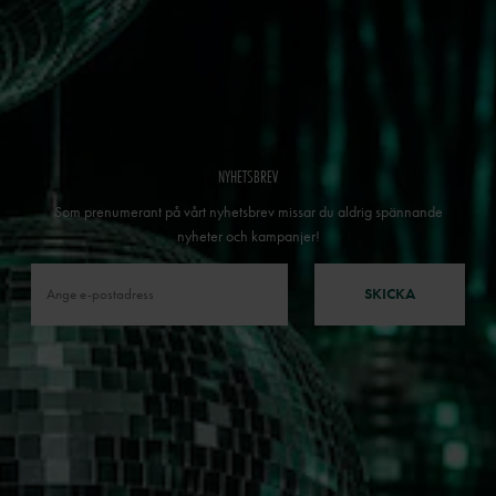
NYHETSBREV
Som prenumerant på vårt nyhetsbrev missar du aldrig spännande
nyheter och kampanjer!
SKICKA