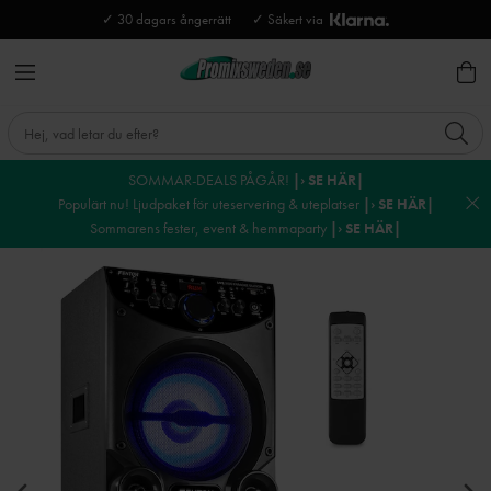
✓ 30 dagars ångerrätt
✓ Säkert via
SOMMAR-DEALS PÅGÅR!
|› SE HÄR|
Populärt nu! Ljudpaket för uteservering & uteplatser
|› SE HÄR|
Sommarens fester, event & hemmaparty
|› SE HÄR|