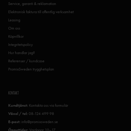
Service, garanti & reklamation
Elektronisk faktura till offentlig verksamhet
Leasing
Om oss
Köpvillkor
Integritetspolicy
Hur handlar jag?
Referenser / kundcase
PromixSweden trygghetsplan
KONTAKT
Kundtjänst:
Kontakta oss via formulär
Växel / tel:
08-124 499 98
E-post:
info@promixsweden.se
Öppettider:
Vardagar 10–17