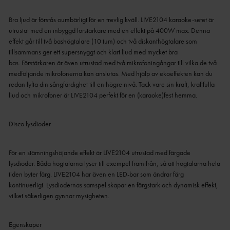
Bra ljud är förstås oumbärligt för en trevlig kväll.
LIVE2104 karaoke-setet är
utrustat med en inbyggd förstärkare med en effekt på 400W max. Denna
effekt går till två bashögtalare (10 tum) och två diskanthögtalare som
tillsammans ger ett supersnyggt och klart ljud med mycket bra
bas.
Förstärkaren är även utrustad med två mikrofoningångar till vilka de två
medföljande mikrofonerna kan anslutas.
Med hjälp av ekoeffekten kan du
redan lyfta din sångfärdighet till en högre nivå.
Tack vare sin kraft, kraftfulla
ljud och mikrofoner är LIVE2104 perfekt för en (karaoke)fest hemma.
Disco lysdioder
För en stämningshöjande effekt är LIVE2104 utrustad med färgade
lysdioder.
Båda högtalarna lyser till exempel framifrån, så att högtalarna hela
tiden byter färg.
LIVE2104 har även en LED-bar som ändrar färg
kontinuerligt.
Lysdiodernas samspel skapar en färgstark och dynamisk effekt,
vilket säkerligen gynnar mysigheten.
Egenskaper