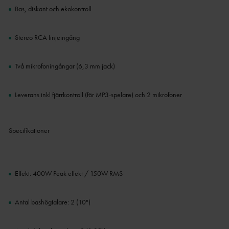
Bas, diskant och ekokontroll
Stereo RCA linjeingång
Två mikrofoningångar (6,3 mm jack)
Leverans inkl fjärrkontroll (för MP3-spelare) och 2 mikrofoner
Specifikationer
Effekt: 400W Peak effekt / 150W RMS
Antal bashögtalare: 2 (10")