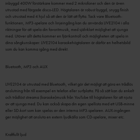
inbyggd 400W förstärkare kommer med 2 mikrofoner och den är även
utrustad med färgade disco-LED.
Högtalaren är robust byggd, snygg finish
och utrustad med 4 hjul så att den är lätt att flytta.
Tack vare Bluetooth-
funktionen, MP3-spelare och linjeingång kan du använda LIVE2104 i alla
riktningar för att spela din favoritmusik, med självklart möjlighet att sjunga
med.
Utöver allt detta kommer en fjärrkontroll och möjligheten att spela in
dina sångkunskaper.
LIVE2104 karaokehögtalaren är därför en helhetsbild
som du kan komma igång med direkt.
Bluetooth, MP3 och AUX
LIVE2104 är utrustad med Bluetooth, vilket gör det möjligt att göra en trådlös
anslutning från till exempel en telefon eller surfplatta.
På så sätt kan du enkelt
och trådlöst streama (karaoke)musik från YouTube till högtalaren för att njuta
av att sjunga med.
Du kan också skapa din egen spellista med ett USB-minne
eller SD-kort som kan spelas av den interna MP3-spelaren.
AUX-ingången
ger möjlighet att ansluta en extern ljudkälla som CD-spelare, mixer etc.
Kraftfullt ljud