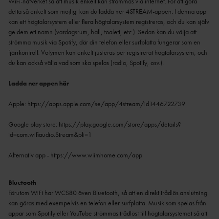
WiFi-nätverket så att musik enkelt kan strömmas via internet. För att göra
detta så enkelt som möjligt kan du ladda ner 4STREAM-appen. I denna app
kan ett högtalarsystem eller flera högtalarsystem registreras, och du kan själv
ge dem ett namn (vardagsrum, hall, toalett, etc.). Sedan kan du välja att
strömma musik via Spotify, där din telefon eller surfplatta fungerar som en
fjärrkontroll. Volymen kan enkelt justeras per registrerat högtalarsystem, och
du kan också välja vad som ska spelas (radio, Spotify, osv.).
Ladda ner appen här
Apple:
https://apps.apple.com/se/app/4stream/id1446722739
Google play store:
https://play.google.com/store/apps/details?
id=com.wifiaudio.Stream&pli=1
Alternativ app - https://www.wiimhome.com/app
Bluetooth
Förutom WiFi har WCS80 även Bluetooth, så att en direkt trådlös anslutning
kan göras med exempelvis en telefon eller surfplatta. Musik som spelas från
appar som Spotify eller YouTube strömmas trådlöst till högtalarsystemet så att