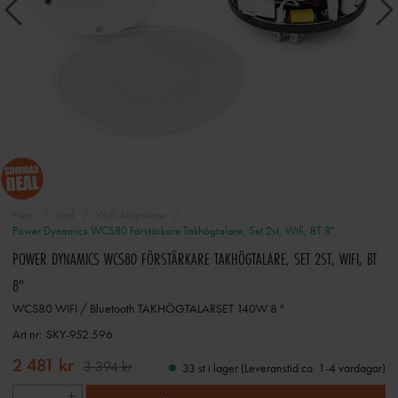
Hem
Ljud
WiFi-högtalare
Power Dynamics WCS80 Förstärkare Takhögtalare, Set 2st, Wifi, BT 8"
POWER DYNAMICS WCS80 FÖRSTÄRKARE TAKHÖGTALARE, SET 2ST, WIFI, BT
8"
WCS80 WIFI / Bluetooth TAKHÖGTALARSET 140W 8 "
Art nr:
SKY-952.596
2 481 kr
3 394 kr
33 st i lager (Leveranstid ca. 1-4 vardagar)