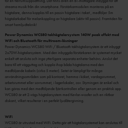
för en flerrumsuppsättning. Det finns även en BT-mottagare inbyggd för att
streama musik från din smartphone. Förstärkarmodulen monteras på en
högtalare, denna kopplas till en passiv högtalare i taket , medföljer 5m
högtalarkabel för melankoppling av högtalare (aktiv till passiv). Framtiden för
smart hemljudteknik!
Power Dynamics WCS80 takhögtalarsystem 140W peak effekt med
WiFi och Bluetooth för multiroom-lösningar
Power Dynamics WCS80 WiFi / Bluetooth takhögtalarsystem är ett inbyggt
2x70W-högtalarsystem. Med den inbyggda förstärkaren är systemet mycket
enkelt att ansluta och inga ytterligare separata enheter behövs. Anslut det
bara till ett vägguttag och koppla ihop båda högtalarna med den
medföljande kabeln (cirka 5 meter). Setet är lämpligt för många
användningsområden som på kontoret, hemma i köket, vardagsrummet,
arbetsrummet eller sovrummet, i lagerlokaler, osv. Styrningen är enkel och
kan göras med den medföljande fjärrkontrollen eller genom en praktisk app.
WCS80 är ett 2-vägs högtalarsystem med Kevlar-woofer och en riktbar
diskant, vilket resulterar i en perfekt ljudåtergivning.
WiFi
WCS80 är utrustad med WiFi. Detta gör att högtalarsystemet kan anslutas till