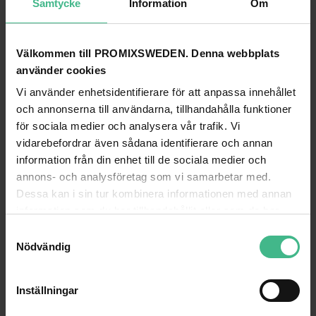
Samtycke
Information
Om
Uteffekt: RMS
70W
Typ av diskanthögtalare
Kupol
Välkommen till PROMIXSWEDEN. Denna webbplats
Diameter diskanthögtalare
1"
använder cookies
Diameter woofer
8"
Vi använder enhetsidentifierare för att anpassa innehållet
och annonserna till användarna, tillhandahålla funktioner
Impedans
8 Ohm
för sociala medier och analysera vår trafik. Vi
Frekvenssvar
40 Hz - 20 000 Hz
vidarebefordrar även sådana identifierare och annan
information från din enhet till de sociala medier och
SPL @ 1W/1m
90dB
annons- och analysföretag som vi samarbetar med.
Strömförsörjning
100-240VAC 50/60Hz (19V-adapter)
Dessa kan i sin tur kombinera informationen med annan
information som du har tillhandahållit eller som de har
Monteringsdiameter
245 mm
samlat in när du har använt deras tjänster.
S
Monteringsdjup
125 mm
Nödvändig
a
Mått: Per högtalare
281Ø x 125mm
m
t
Vikt
5
Inställningar
y
Medföljande tillbehör
Fjärrkontroll (trådlös), Högtalarkabel 5m