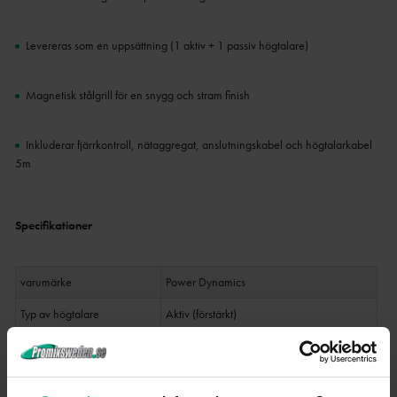
Levereras som en uppsättning (1 aktiv + 1 passiv högtalare)
Magnetisk stålgrill för en snygg och stram finish
Inkluderar fjärrkontroll, nätaggregat, anslutningskabel och högtalarkabel
5m
Specifikationer
varumärke
Power Dynamics
Typ av högtalare
Aktiv (förstärkt)
Produktens färg
Vit
Uteffekt: Max
140W