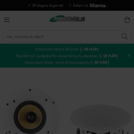
✓ 30 dagars ångerrätt
✓ Säkert via
SOMMAR-DEALS PÅGÅR!
|› SE HÄR|
Populärt nu! Ljudpaket för uteservering & uteplatser
|› SE HÄR|
Sommarens fester, event & hemmaparty
|› SE HÄR|