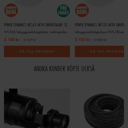
POWER DYNAMICS WCS65 AKTIV TAKHÖGTALARE SETR WIFI OCH BT 6,5", VIT
WCS65 Inbyggnadshögtalare, takhögtalare med WiFi och Bluetooth
2 140 kr
2 110 kr
3 137 kr
2 882 kr
GÅ TILL PRODUKT
GÅ TILL PRODUKT
ANDRA KUNDER KÖPTE OCKSÅ