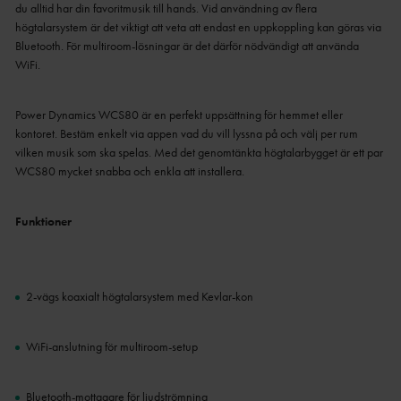
du alltid har din favoritmusik till hands. Vid användning av flera
högtalarsystem är det viktigt att veta att endast en uppkoppling kan göras via
Bluetooth. För multiroom-lösningar är det därför nödvändigt att använda
WiFi.
Power Dynamics WCS80 är en perfekt uppsättning för hemmet eller
kontoret. Bestäm enkelt via appen vad du vill lyssna på och välj per rum
vilken musik som ska spelas. Med det genomtänkta högtalarbygget är ett par
WCS80 mycket snabba och enkla att installera.
Funktioner
2-vägs koaxialt högtalarsystem med Kevlar-kon
WiFi-anslutning för multiroom-setup
Bluetooth-mottagare för ljudströmning