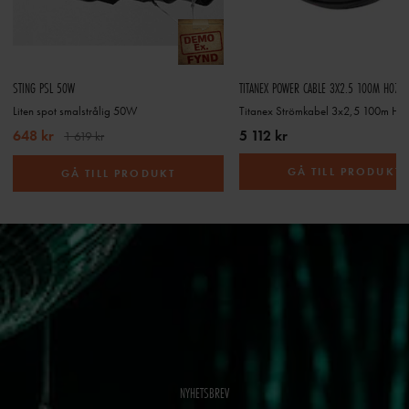
STING PSL 50W
TITANEX POWER CABLE 3X2.5 100M H07R
Liten spot smalstrålig 50W
Titanex Strömkabel 3x2,5 100m H
648 kr
5 112 kr
1 619 kr
GÅ TILL PRODUKT
GÅ TILL PRODUKT
NYHETSBREV