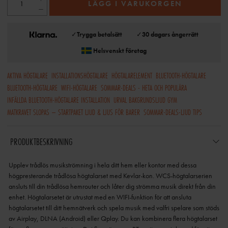
LÄGG I VARUKORGEN
✓
Trygga betalsätt
✓
30 dagars ångerrätt
Helsvenskt företag
AKTIVA HÖGTALARE
INSTALLATIONSHÖGTALARE
HÖGTALARELEMENT
BLUETOOTH-HÖGTALARE
BLUETOOTH-HÖGTALARE
WIFI-HÖGTALARE
SOMMAR-DEALS - HETA OCH POPULÄRA
INFÄLLDA BLUETOOTH-HÖGTALARE INSTALLATION
URVAL BAKGRUNDSLJUD GYM
MATKRAVET SLOPAS – STARTPAKET LJUD & LJUS FÖR BARER
SOMMAR-DEALS-LJUD TIPS
PRODUKTBESKRIVNING
Upplev trådlös musikströmning i hela ditt hem eller kontor med dessa
högpresterande trådlösa högtalarset med Kevlar-kon. WCS-högtalarserien
ansluts till din trådlösa hemrouter och låter dig strömma musik direkt från din
enhet. Högtalarsetet är utrustat med en WIFI-funktion för att ansluta
högtalarsetet till ditt hemnätverk och spela musik med valfri spelare som stöds
av Airplay, DLNA (Android) eller Qplay. Du kan kombinera flera högtalarset