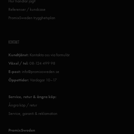
Hur handlar jag?
Referenser / kundcase
PromixSweden trygghetsplan
KONTAKT
Kundtjänst:
Kontakta oss via formulär
Växel / tel:
08-124 499 98
E-post:
info@promixsweden.se
Öppettider:
Vardagar 10–17
Service, retur & ångra köp:
Ångra köp / retur
Service, garanti & reklamation
PromixSweden