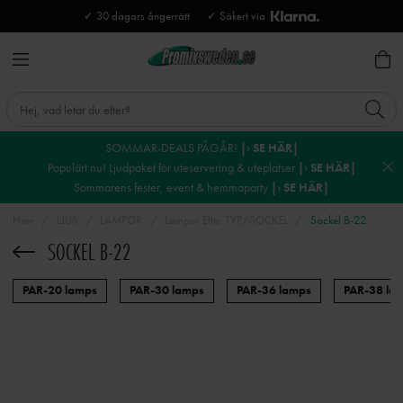
✓ 30 dagars ångerrätt
✓ Säkert via
SOMMAR-DEALS PÅGÅR!
|› SE HÄR|
Populärt nu! Ljudpaket för uteservering & uteplatser
|› SE HÄR|
Sommarens fester, event & hemmaparty
|› SE HÄR|
Hem
LJUS
LAMPOR
Lampor Efter TYP/SOCKEL
Sockel B-22
SOCKEL B-22
PAR-20 lamps
PAR-30 lamps
PAR-36 lamps
PAR-38 la