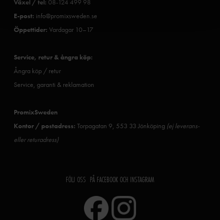
Växel / tel:
08-124 499 98
E-post:
info@promixsweden.se
Öppettider:
Vardagar 10–17
Service, retur & ångra köp:
Ångra köp / retur
Service, garanti & reklamation
PromixSweden
Kontor / postadress:
Torpagatan 9, 553 33 Jönköping
(ej leverans-
eller returadress)
FÖLJ OSS PÅ FACEBOOK OCH INSTAGRAM