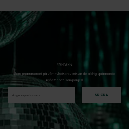
NYHETSBREV
Som prenumerant på vårt nyhetsbrev missar du aldrig spännande
nyheter och kampanjer!
SKICKA