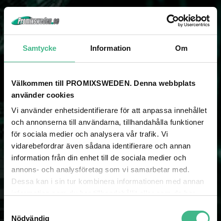
Samtycke
Information
Om
NYHETSBREV
Välkommen till PROMIXSWEDEN. Denna webbplats
använder cookies
Som prenumerant på vårt nyhetsbrev missar du aldrig spännande
nyheter och kampanjer!
Vi använder enhetsidentifierare för att anpassa innehållet
och annonserna till användarna, tillhandahålla funktioner
för sociala medier och analysera vår trafik. Vi
SKICKA
vidarebefordrar även sådana identifierare och annan
information från din enhet till de sociala medier och
annons- och analysföretag som vi samarbetar med.
Dessa kan i sin tur kombinera informationen med annan
information som du har tillhandahållit eller som de har
samlat in när du har använt deras tjänster.
S
Nödvändig
a