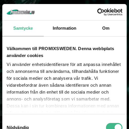
Samtycke
Information
Om
NYHETSBREV
Välkommen till PROMIXSWEDEN. Denna webbplats
använder cookies
Som prenumerant på vårt nyhetsbrev missar du aldrig spännande
nyheter och kampanjer!
Vi använder enhetsidentifierare för att anpassa innehållet
och annonserna till användarna, tillhandahålla funktioner
för sociala medier och analysera vår trafik. Vi
SKICKA
vidarebefordrar även sådana identifierare och annan
information från din enhet till de sociala medier och
annons- och analysföretag som vi samarbetar med.
Dessa kan i sin tur kombinera informationen med annan
information som du har tillhandahållit eller som de har
samlat in när du har använt deras tjänster.
S
Nödvändig
a