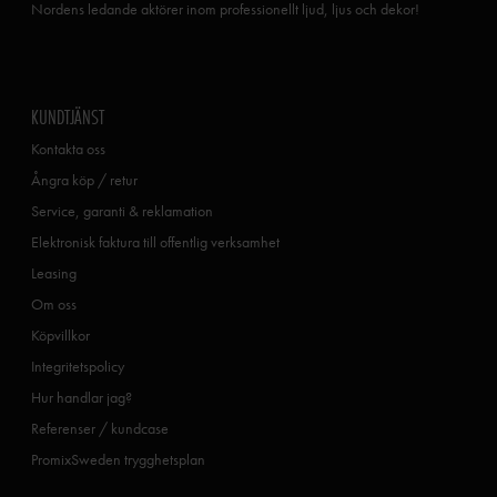
Nordens ledande aktörer inom professionellt ljud, ljus och dekor!
KUNDTJÄNST
Kontakta oss
Ångra köp / retur
Service, garanti & reklamation
Elektronisk faktura till offentlig verksamhet
Leasing
Om oss
Köpvillkor
Integritetspolicy
Hur handlar jag?
Referenser / kundcase
PromixSweden trygghetsplan