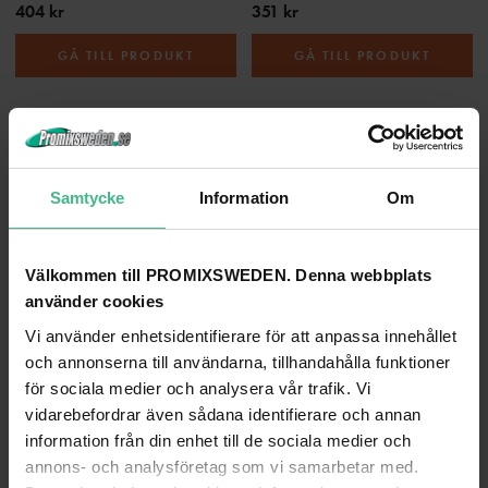
404 kr
351 kr
GÅ TILL PRODUKT
GÅ TILL PRODUKT
Samtycke
Information
Om
Välkommen till PROMIXSWEDEN. Denna webbplats
använder cookies
Vi använder enhetsidentifierare för att anpassa innehållet
OMNILUX 230V/1000W GX-9.5 3200K ROUNDLUX
OSRAM 64752 240V/1200W GX-9.5 480H 3000K
och annonserna till användarna, tillhandahålla funktioner
Omnilux 230V / 1000W GX-9,5 3200K roundlux
Osram 64752 240V / 1200W GX-9,5 480h 3000K
för sociala medier och analysera vår trafik. Vi
338 kr
566 kr
vidarebefordrar även sådana identifierare och annan
information från din enhet till de sociala medier och
GÅ TILL PRODUKT
GÅ TILL PRODUKT
annons- och analysföretag som vi samarbetar med.