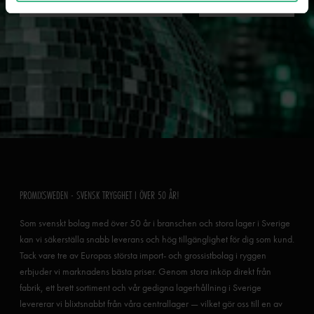
PROMIXSWEDEN - SVENSK TRYGGHET I ÖVER 50 ÅR!
Som svenskt bolag med över 50 år i branschen och stora lager i Sverige
kan vi säkerställa snabb leverans och hög tillgänglighet för dig som kund.
Tack vare tre av Europas största import- och grossistbolag i ryggen
erbjuder vi marknadens bästa priser. Genom stora inköp direkt från
fabrik, ett brett sortiment och vår gedigna lagerhållning i Sverige
levererar vi blixtsnabbt från våra centrallager — vilket gör oss till en av