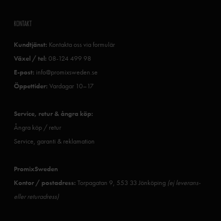
KONTAKT
Kundtjänst:
Kontakta oss via formulär
Växel / tel:
08-124 499 98
E-post:
info@promixsweden.se
Öppettider:
Vardagar 10–17
Service, retur & ångra köp:
Ångra köp / retur
Service, garanti & reklamation
PromixSweden
Kontor / postadress:
Torpagatan 9, 553 33 Jönköping
(ej leverans-
eller returadress)