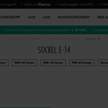
rs ångerrätt
✓ Säkert via
✓ Svensk trygghet i över 50 år
✓ Snabb
 KUNDGRUPP
LJUD
LJUS
MUSIKINSTRUMENT
HEM & 
Populärt nu! Ljudpaket för uteservering & uteplatser
|› SE HÄR|
Sommarens 
Hem
LJUS
LAMPOR
Lampor Efter TYP/SOCKEL
Sockel E-14
SOCKEL E-14
amps
PAR-46 lamps
PAR-56 lamps
PAR-64 lamps
Bayo