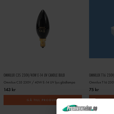
OMNILUX C35 230V/40W E-14 UV CANDLE BULB
OMNILUX T16 230V
Omnilux C35 230V / 40W E-14 UV ljus glödlampa
Omnilux T16 230
143 kr
75 kr
GÅ TILL PRODUKT