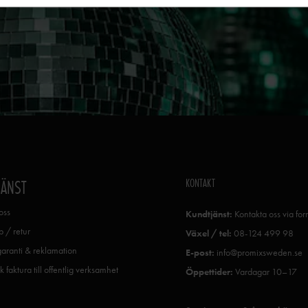
KONTAKT
JÄNST
oss
Kundtjänst:
Kontakta oss via fo
 / retur
Växel / tel:
08-124 499 98
garanti & reklamation
E-post:
info@promixsweden.se
k faktura till offentlig verksamhet
Öppettider:
Vardagar 10–17