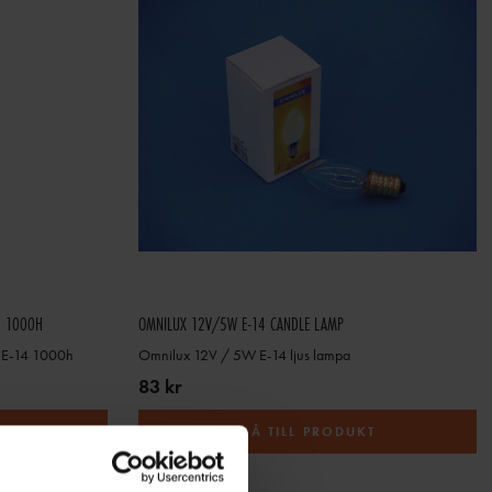
4 1000H
OMNILUX 12V/5W E-14 CANDLE LAMP
 E-14 1000h
Omnilux 12V / 5W E-14 ljus lampa
83 kr
T
GÅ TILL PRODUKT