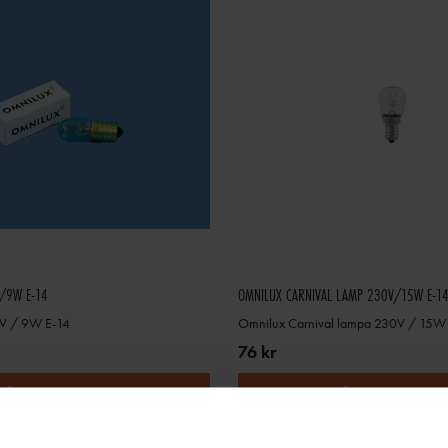
/9W E-14
OMNILUX CARNIVAL LAMP 230V/15W E-1
V / 9W E-14
Omnilux Carnival lampa 230V / 15W
76 kr
GÅ TILL PRODUKT
GÅ TILL PRODUK