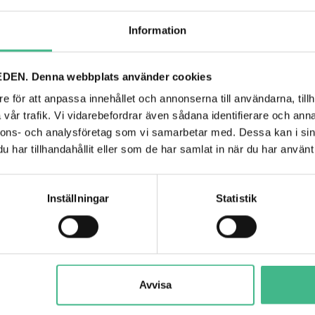
Du har sett 4 av 4 produkter
Information
DEN. Denna webbplats använder cookies
e för att anpassa innehållet och annonserna till användarna, tillh
vår trafik. Vi vidarebefordrar även sådana identifierare och anna
nnons- och analysföretag som vi samarbetar med. Dessa kan i sin
har tillhandahållit eller som de har samlat in när du har använt 
Inställningar
Statistik
NYHETSBREV
 prenumerant på vårt nyhetsbrev missar du aldrig spännande nyheter och kampan
Avvisa
SK