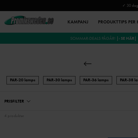
✓ 30 daga
KAMPANJ
PRODUKTTIPS PER
SOMMAR-DEALS PÅGÅR!
|› SE HÄR|
PAR-20 lamps
PAR-30 lamps
PAR-36 lamps
PAR-38 l
PRISFILTER
4 produkter