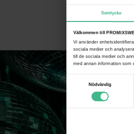
Samtycke
Välkommen till PROMIXSWE
Vi använder enhetsidentifierar
sociala medier och analysera 
till de sociala medier och a
med annan information som du 
S
Nödvändig
a
m
t
y
Som
c
k
e