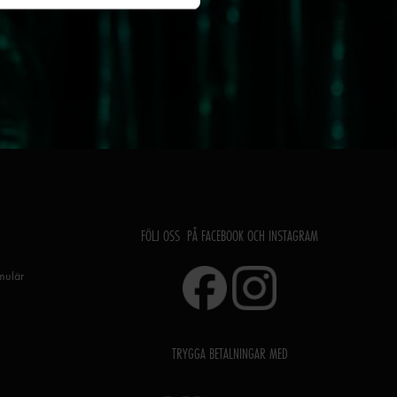
FÖLJ OSS PÅ FACEBOOK OCH INSTAGRAM
rmulär
TRYGGA BETALNINGAR MED