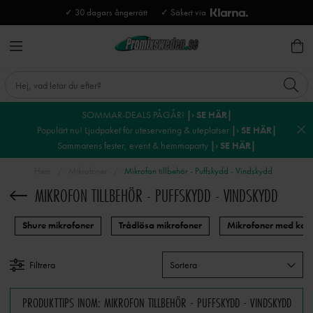
✓ 30 dagars ångerrätt
✓ Säkert via
SOMMAR-DEALS PÅGÅR!
|› SE HÄR|
Populärt nu! Ljudpaket för uteservering & uteplatser
|› SE HÄR|
Sommarens fester, event & hemmaparty
|› SE HÄR|
Hem
Mikrofoner
Mikrofon tillbehör - Puffskydd - Vindskydd
MIKROFON TILLBEHÖR - PUFFSKYDD - VINDSKYDD
Shure mikrofoner
Trådlösa mikrofoner
Mikrofoner med kab
Filtrera
Sortera
PRODUKTTIPS INOM: MIKROFON TILLBEHÖR - PUFFSKYDD - VINDSKYDD