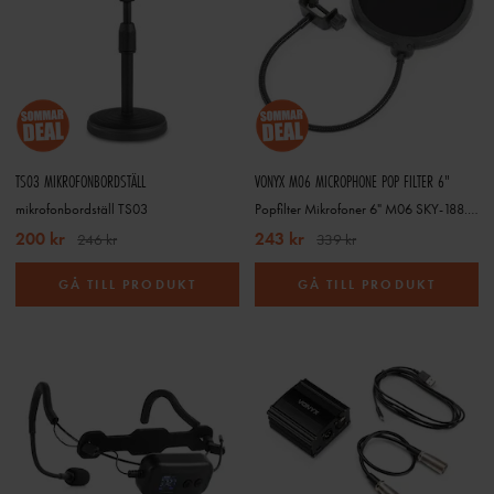
TS03 MIKROFONBORDSTÄLL
VONYX M06 MICROPHONE POP FILTER 6"
mikrofonbordställ TS03
Popfilter Mikrofoner 6" M06 SKY-188.009
200 kr
243 kr
246 kr
339 kr
GÅ TILL PRODUKT
GÅ TILL PRODUKT