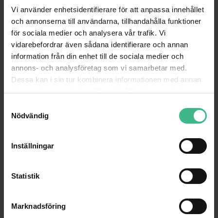
Vi använder enhetsidentifierare för att anpassa innehållet
och annonserna till användarna, tillhandahålla funktioner
för sociala medier och analysera vår trafik. Vi
vidarebefordrar även sådana identifierare och annan
information från din enhet till de sociala medier och
annons- och analysföretag som vi samarbetar med.
Dessa kan i sin tur kombinera informationen med annan
information som du har tillhandahållit eller som de har
samlat in när du har använt deras tjänster.
S
Nödvändig
a
m
t
Inställningar
y
c
k
Statistik
e
s
Marknadsföring
v