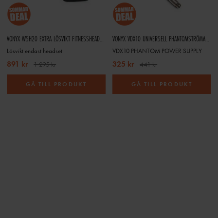
VONYX WSH20 EXTRA LÖSVIKT FITNESSHEADSET UHF – KRÄVER WSH20-MOTTAGARE
VONYX VDX10 UNIVERSELL PHANTOMSTRÖMADAPTER 48 VOLT - USB-C - BALANSERAD XLR-INGÅNG OCH -UTGÅNG - SVART
Lösvikt endast headset
VDX10 PHANTOM POWER SUPPLY
891 kr
325 kr
1 295 kr
441 kr
GÅ TILL PRODUKT
GÅ TILL PRODUKT