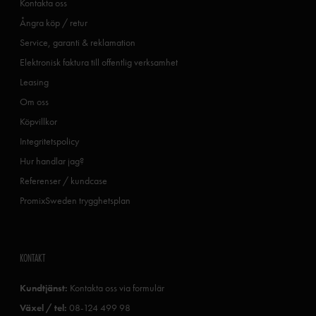
Kontakta oss
Ångra köp / retur
Service, garanti & reklamation
Elektronisk faktura till offentlig verksamhet
Leasing
Om oss
Köpvillkor
Integritetspolicy
Hur handlar jag?
Referenser / kundcase
PromixSweden trygghetsplan
KONTAKT
Kundtjänst:
Kontakta oss via formulär
Växel / tel:
08-124 499 98