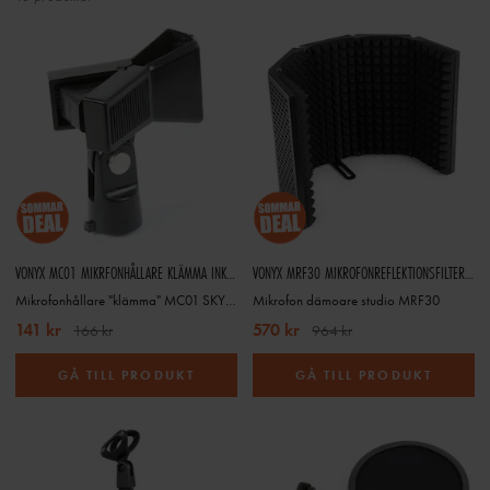
VONYX MC01 MIKRFONHÅLLARE KLÄMMA INKL ADAPTER GÄNGA
VONYX MRF30 MIKROFONREFLEKTIONSFILTER - 5 PANELER - FÄLLBART
Mikrofonhållare "klämma" MC01 SKY-188.140
Mikrofon dämoare studio MRF30
141 kr
570 kr
166 kr
964 kr
GÅ TILL PRODUKT
GÅ TILL PRODUKT