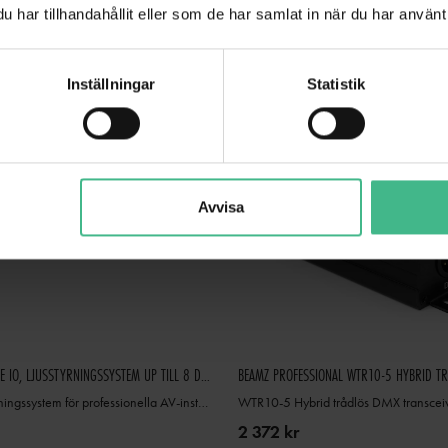
har tillhandahållit eller som de har samlat in när du har använt 
Inställningar
Statistik
Avvisa
LIGHTSHARK LS-CORE IO, LJUSSTYRNINGSSYSTEM UP TILL 8 DMX UNIVERSUM
Avancerat ljusstyrningssystem för professionella AV-installationer
2 372 kr