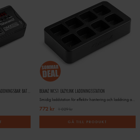
tt kablage, DMX-splitters och
er färger, rörelser och effekter i
lag, teatrar och installationer i
 att hitta en styrning som passar
BEAMZ DMX-512MINI LJUSKONTROLL UPPLADDNINGSBAR BATTERIDRIFT
BEAMZ WCS1 EAZYLINK LADDNINGSSTATION
enkel styrning till avancerade
Smidig laddstation för effektiv hantering och laddning av EazyLink DMX-donglar
772 kr
1 029 kr
T
GÅ TILL PRODUKT