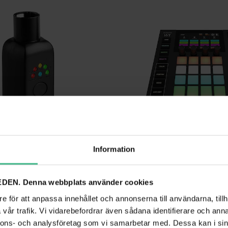
Information
INK WIRELESS DMX TX DONGLE
WOLFMIX W1 MK2 DMX LIGHTING CONTRO
DEN. Denna webbplats använder cookies
Trådlös DMX-sändare som enkelt gör befintliga DMX-installationer helt kabelfria
Standalone DMX-kontroller för profess
8 540 kr
e för att anpassa innehållet och annonserna till användarna, tillh
10 353 kr
vår trafik. Vi vidarebefordrar även sådana identifierare och anna
GÅ TILL PRODUKT
GÅ TILL PRODUK
nnons- och analysföretag som vi samarbetar med. Dessa kan i sin