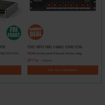
t, bröllop och konsertlokaler där
lationseffort.
NTER
PS08S SWITCH PANEL 8 KANALS SCHUKO UTTAG
2 USB/WiFi DMX
PS08S Switch panel 8 kanals Schuko uttag
urfplatta eller tablet. Med
877 kr
1 223 kr
av ljusshower. Perfekt för
 och återanvändas.
T
GÅ TILL PRODUKT