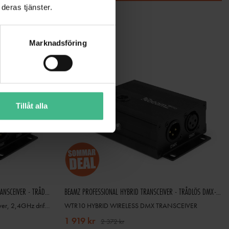
deras tjänster.
Marknadsföring
Tillåt alla
BEAMZ PROFESSIONAL WTR10-5 HYBRID TRANSCEIVER - TRÅDLÖS 5-STIFTS DMX-SÄNDARE OCH MOTTAGARE
BEAMZ PROFESSIONAL HYBRID TRANSCEIVER - TRÅDLÖS DMX-SÄNDARE OCH MOTTAGARE
WTR10-5 Hybrid trådlös DMX transceiver, 2,4GHz driftfrekvens
WTR10 HYBRID WIRELESS DMX TRANSCEIVER
1 919 kr
2 372 kr