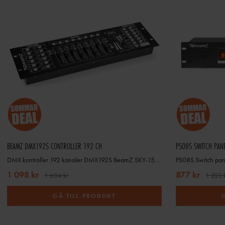
För en stabil och profession
eventuellt trådlös DMX-länkar. En
Med över 50 år i branschen lever
hela Norden. Behöver du hjälp at
BEAMZ DMX192S CONTROLLER 192 CH
PS08S SWITCH PAN
Utforska vårt sortiment av lj
DMX kontroller 192 kanaler DMX192S BeamZ SKY-154.060
PS08S Switch pan
1 098 kr
877 kr
1 604 kr
1 223 
GÅ TILL PRODUKT