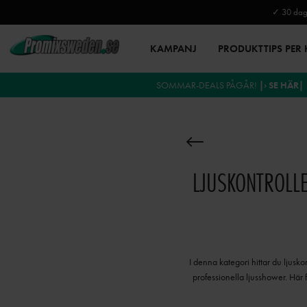
✓ 30 daga
KAMPANJ
PRODUKTTIPS PER
SOMMAR-DEALS PÅGÅR!
|› SE HÄR|
LJUSKONTROLL
I denna kategori hittar du ljuskon
professionella ljusshower. Här 