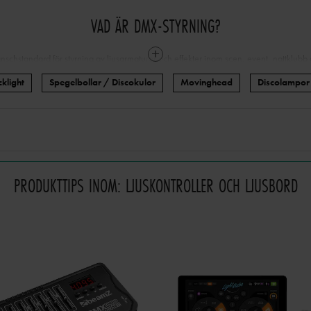
VAD ÄR DMX-STYRNING?
nschstandard för styrning av ljusarmaturer och effekter inom scen, event, nattklubb
 armaturer samtidigt, skapa scener, sekvenser och chase-program, samt anpassa färge
klight
Spegelbollar / Discokulor
Movinghead
Discolampor
efter musik, tempo och stämning.
LJUSBORD OCH HÅRDVARUKONTROLLER
d
och DMX-hårdvarukontroller som passar allt från mindre mobil-DJ-riggar till större 
l via faders, knappar och vred och är idealiska för live-styrning där snabb respons och
PRODUKTTIPS INOM: LJUSKONTROLLER OCH LJUSBORD
Enklare DMX-kontrollers med färdiga program
Ljusbord med flera universum och scenminnen
Fysiska faders för manuell kontroll
Rack- och bordslösningar för fasta installationer
TRÅDLÖS DMX – FLEXIBEL OCH SMIDIG LÖSNING