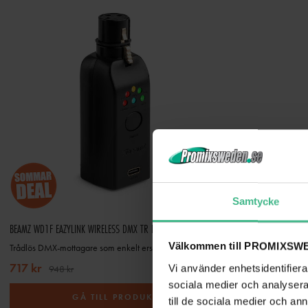
Samtycke
BEAMZ WD1F EAZYLINK WIRELESS DMX TR DONGLE
BEAMZ WD1M EAZYL
Välkommen till PROMIXSWE
Trådlös DMX-mottagare som enkelt ersätter kablage i befintliga DMX-system
717 kr
717 kr
Vi använder enhetsidentifierar
948 kr
948 kr
sociala medier och analysera 
GÅ TILL PRODUKT
till de sociala medier och a