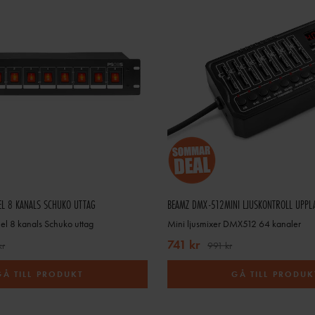
BYGG EN KOMPLETT DMX-LÖSNING
ell ljusstyrning rekommenderar vi att kombinera kontrollenhet eller mjukvara med rä
 genomtänkt lösning gör stor skillnad för helhetsintrycket och ger dig full kontroll öv
din ljusrigg.
HANDLA LJUSKONTROLLER HOS PROMIXSWEDEN
erar vi professionella lösningar inom ljus och teknik till DJ:s, restauranger, eventbo
t välja rätt ljusbord, DMX-kontroll eller mjukvarulösning? Vår kundtjänst hjälper dig
din rigg och din nivå.
EL 8 KANALS SCHUKO UTTAG
uskontroller, ljusbord och DMX-styrning och ta full kontroll över din ljusshow – från 
el 8 kanals Schuko uttag
Mini ljusmixer DMX512 64 kanaler
programlösningar.
741 kr
kr
991 kr
GÅ TILL PRODUKT
GÅ TILL PRODUK