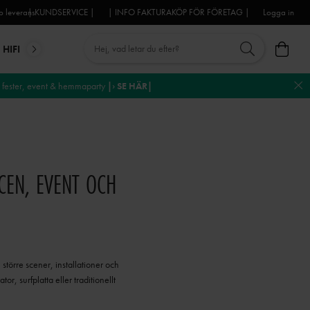
 leverans
| KUNDSERVICE |
| INFO FAKTURAKÖP FÖR FÖRETAG |
Logga in
HIFI
MIKROFONER
DJ-UTRUSTNING
TROSS
DEKO
fester, event & hemmaparty
|› SE HÄR|
EN, EVENT OCH
l större scener, installationer och
, surfplatta eller traditionellt