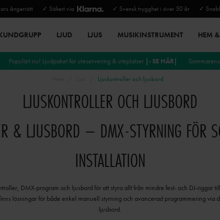
rs ångerrätt
✓ Säkert via
✓ Svensk trygghet i över 50 år
✓ Snabb
 KUNDGRUPP
LJUD
LJUS
MUSIKINSTRUMENT
HEM & 
Populärt nu! Ljudpaket för uteservering & uteplatser
|› SE HÄR|
Sommarens 
Hem
Ljus
Ljuskontroller och ljusbord
LJUSKONTROLLER OCH LJUSBORD
ER & LJUSBORD – DMX-STYRNING FÖR SC
INSTALLATION
troller, DMX-program och ljusbord för att styra allt från mindre fest- och DJ-riggar til
finns lösningar för både enkel manuell styrning och avancerad programmering via dator
ljusbord.