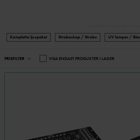
DMX (Digital Multiplex) är bra
system kan du kontrollera flera
Kompletta ljuspaket
Stroboskop / Strobe
UV lampor / Blac
PRISFILTER
VISA ENDAST PRODUKTER I LAGER
Vi erbjuder traditionella
ljusbor
direkt fysisk kontrol