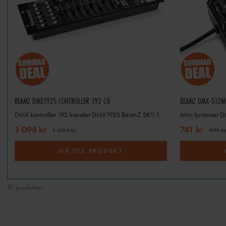
Med
trådlös DMX
slipper du l
kabeldragning
BEAMZ DMX192S CONTROLLER 192 CH
DMX kontroller 192 kanaler DMX192S BeamZ SKY-154.060
Mini ljusmixer 
För dig som vill gå ett ste
1 098 kr
741 kr
1 604 kr
991 k
programvarustyrning får d
scenproduktioner,
GÅ TILL PRODUKT
31 produkter