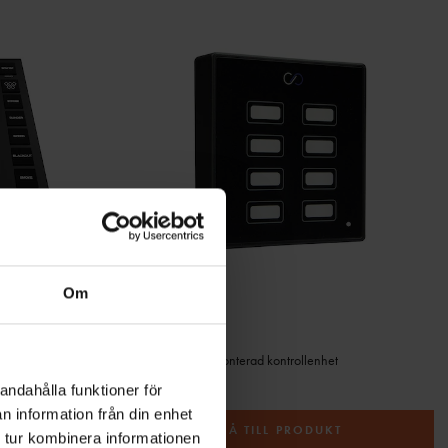
Om
LLER
LSW 1
ionella ljusshower
LightShark väggmonterad kontrollenhet
5 184 kr
andahålla funktioner för
n information från din enhet
GÅ TILL PRODUKT
T
 tur kombinera informationen