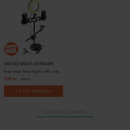
VONYX RL20 RINGLJUS LED RINGLAMPA
Ring lampa. Belysning för selfie, video, livestreaming och foto. Vonyx RL20 med bordstativ
339 kr
491 kr
GÅ TILL PRODUKT
Du har sett 1 av 1 produkter