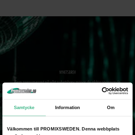
NYHETSBREV
Som prenumerant på vårt nyhetsbrev missar du aldrig spännande
nyheter och kampanjer!
SKICKA
Samtycke
Information
Om
Välkommen till PROMIXSWEDEN. Denna webbplats