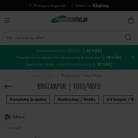
✓ 30 dagars ångerrätt
✓ Säkert via
SOMMAR-DEALS PÅGÅR!
|› SE HÄR|
Populärt nu! Ljudpaket för uteservering & uteplatser
|› SE HÄR|
Sommarens fester, event & hemmaparty
|› SE HÄR|
Hem
Ljus
Ringlampor | Foto/Video
RINGLAMPOR | FOTO/VIDEO
Kompletta ljuspaket
Stroboskop / Strobe
UV lampor / Blac
Filtrera
1 produkt